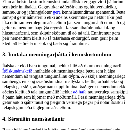
Einn af helstu kostum kennslustunda ítölsku er gagnvirki þátturinn
sem þeir innihalda. Gagnvirkar aðferðir eins og hlutverkaleikir,
samræður og jafningjalotur
gera
kennslustundirnar spennandi. Þetta
samspil gerir námsferlið ekki aðeins skemmtilegra heldur líkir það
líka eftir raunverulegum aðstæðum þar sem tungumálið er notað og
gefur nemendum hagnýta reynslu. Þessar athafnir auka tal- og
hlustunarfærni, sem skiptir sköpum til að ná tali. Ennfremur gera
þeir nemendum kleift að fá tafarlausa endurgjöf, sem gerir þeim
kleift að leiðrétta mistök og bæta sig í rauntíma.
3. Inntaka menningarþátta í kennslustundum
Ítalska er ekki bara tungumál, heldur hlið að ríkum menningararfi.
Ítölskunámskeið
innihalda oft menningarlega þætti sem hjálpa
nemendum að tengjast tungumálinu dýpra. Að skilja menningarlegt
samhengi, eins og svæðisbundnar mállýskur, hefðir, orðatiltæki og
félagslegar siðir, auðgar námsupplifunina. Það gerir nemendum ekki
aðeins kleift að tala tungumálið heldur
að hafa
raunveruleg samskipti
á þann hátt sem hljómar með móðurmáli. Þessi menningarlega dýfa
getur aukið sjálfstraust og þægindi verulega þegar þú notar ítölsku í
félagslegum eða faglegum aðstæðum.
4. Sérsniðin námsáætlanir
Bestu ítölskunámskeiðin bjóða upp á persónulegar námsáætlanir