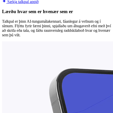
Sækja talkpal appið
Lærðu hvar sem er hvenær sem er
Talkpal er þinn AI-tungumálakennari, fáanlegur á vefnum og í
símum. Flýttu fyrir færni þinni, spjallaðu um áhugaverð efni með því
að skrifa eða tala, og fáðu raunveruleg raddskilaboð hvar og hvenær
sem þú vilt.