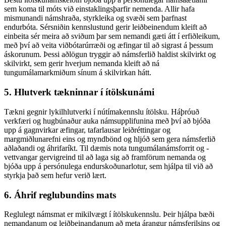
sem koma til móts við einstaklingsþarfir nemenda. Allir hafa
mismunandi námshraða, styrkleika og svæði sem þarfnast
endurbóta. Sérsniðin kennslustund gerir leiðbeinendum kleift að
einbeita sér meira að sviðum þar sem nemandi gæti átt í erfiðleikum,
með því að veita viðbótarúrræði og æfingar til að sigrast á þessum
áskorunum. Þessi aðlögun tryggir að námsferlið haldist skilvirkt og
skilvirkt, sem gerir hverjum nemanda kleift að ná
tungumálamarkmiðum sínum á skilvirkan hátt.
5. Hlutverk tækninnar í ítölskunámi
Tækni gegnir lykilhlutverki í nútímakennslu ítölsku. Háþróuð
verkfæri og hugbúnaður auka námsupplifunina með því að bjóða
upp á gagnvirkar æfingar, tafarlausar leiðréttingar og
margmiðlunarefni eins og myndbönd og hljóð sem gera námsferlið
aðlaðandi og áhrifaríkt. Til dæmis nota tungumálanámsforrit og -
vettvangar gervigreind til að laga sig að framförum nemanda og
bjóða upp á persónulega endurskoðunarlotur, sem hjálpa til við að
styrkja það sem hefur verið lært.
6. Áhrif reglubundins mats
Reglulegt námsmat er mikilvægt í ítölskukennslu. Þeir hjálpa bæði
nemandanum og leiðbeinandanum að meta árangur námsferilsins og