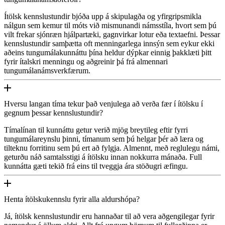
Ítölsk kennslustundir bjóða upp á skipulagða og yfirgripsmikla
nálgun sem kemur til móts við mismunandi námsstíla, hvort sem þú
vilt frekar sjónræn hjálpartæki, gagnvirkar lotur eða textaefni. Þessar
kennslustundir samþætta oft menningarlega innsýn sem eykur ekki
aðeins tungumálakunnáttu þína heldur dýpkar einnig þakklæti þitt
fyrir ítalskri menningu og aðgreinir þá frá almennari
tungumálanámsverkfærum.
Hversu langan tíma tekur það venjulega að verða fær í ítölsku í
gegnum þessar kennslustundir?
Tímalínan til kunnáttu getur verið mjög breytileg eftir fyrri
tungumálareynslu þinni, tímanum sem þú helgar þér að læra og
tilteknu forritinu sem þú ert að fylgja. Almennt, með reglulegu námi,
geturðu náð samtalsstigi á ítölsku innan nokkurra mánaða. Full
kunnátta gæti tekið frá eins til tveggja ára stöðugri æfingu.
Henta ítölskukennslu fyrir alla aldurshópa?
Já, ítölsk kennslustundir eru hannaðar til að vera aðgengilegar fyrir