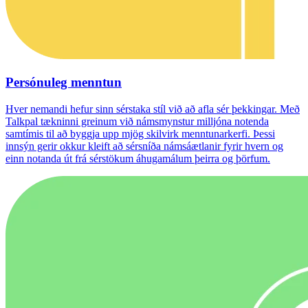
Persónuleg menntun
Hver nemandi hefur sinn sérstaka stíl við að afla sér þekkingar. Með
Talkpal tækninni greinum við námsmynstur milljóna notenda
samtímis til að byggja upp mjög skilvirk menntunarkerfi. Þessi
innsýn gerir okkur kleift að sérsníða námsáætlanir fyrir hvern og
einn notanda út frá sérstökum áhugamálum þeirra og þörfum.