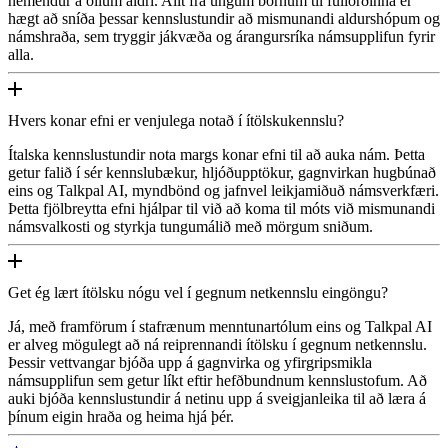
nemendur á öllum aldri. Allt frá ungum börnum til fullorðinna er
hægt að sníða þessar kennslustundir að mismunandi aldurshópum og
námshraða, sem tryggir jákvæða og árangursríka námsupplifun fyrir
alla.
Hvers konar efni er venjulega notað í ítölskukennslu?
Ítalska kennslustundir nota margs konar efni til að auka nám. Þetta
getur falið í sér kennslubækur, hljóðupptökur, gagnvirkan hugbúnað
eins og Talkpal AI, myndbönd og jafnvel leikjamiðuð námsverkfæri.
Þetta fjölbreytta efni hjálpar til við að koma til móts við mismunandi
námsvalkosti og styrkja tungumálið með mörgum sniðum.
Get ég lært ítölsku nógu vel í gegnum netkennslu eingöngu?
Já, með framförum í stafrænum menntunartólum eins og Talkpal AI
er alveg mögulegt að ná reiprennandi ítölsku í gegnum netkennslu.
Þessir vettvangar bjóða upp á gagnvirka og yfirgripsmikla
námsupplifun sem getur líkt eftir hefðbundnum kennslustofum. Að
auki bjóða kennslustundir á netinu upp á sveigjanleika til að læra á
þínum eigin hraða og heima hjá þér.