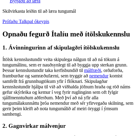
Byrjaðu að læra
Skilvirkasta leiðin til að læra tungumál
Prófaðu Talkpal ókeypis
Opnaðu fegurð Ítalíu með ítölskukennslu
1. Ávinningurinn af skipulagðri ítölskukennslu
Ítölsk kennslustundir veita skipulega nálgun til að ná tökum á
tungumálinu, sem er nauðsynlegt til að byggja upp sterkan grunn.
Þessar kennslustundir taka kerfisbundið til
málfræði
, orðaforða,
framburðar og samræðufærni, sem tryggir að
nemendur
komist
samfellt frá grunnhugtökum yfir í flóknari. Skipulagðar
kennslustundir hjálpa til við að viðhalda jöfnum hraða og röð náms
gefur skýrleika og kemur í veg fyrir ruglinginn sem oft fylgir
sjálfmenntuðum aðferðum. Með því að ná yfir alla
tungumálakunnáttu þróa nemendur með sér yfirvegaða skilning, sem
gerir þeim kleift að nota tungumálið af meiri öryggi í ýmsum
samhengi.
2. Gagnvirkar málvenjur