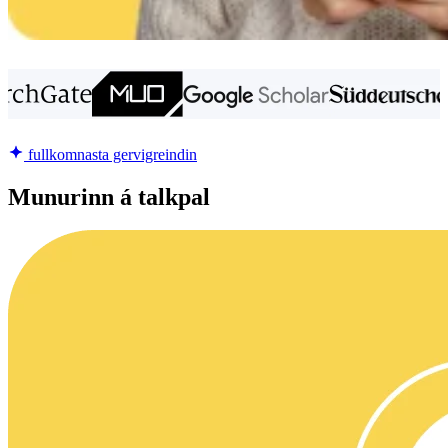
fullkomnasta gervigreindin
Munurinn á talkpal