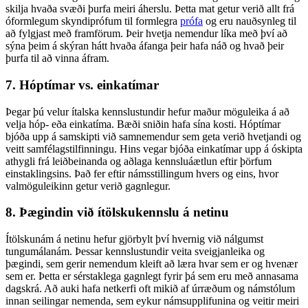
skilja hvaða svæði þurfa meiri áherslu. Þetta mat getur verið allt frá
óformlegum skyndiprófum til formlegra
prófa
og eru nauðsynleg til
að fylgjast með framförum. Þeir hvetja nemendur líka með því að
sýna þeim á skýran hátt hvaða áfanga þeir hafa náð og hvað þeir
þurfa til að vinna áfram.
7. Hóptímar vs. einkatímar
Þegar þú velur ítalska kennslustundir hefur maður möguleika á að
velja hóp- eða einkatíma. Bæði sniðin hafa sína kosti. Hóptímar
bjóða upp á samskipti við samnemendur sem geta verið hvetjandi og
veitt samfélagstilfinningu. Hins vegar bjóða einkatímar upp á óskipta
athygli frá leiðbeinanda og aðlaga kennsluáætlun eftir þörfum
einstaklingsins. Það fer eftir námsstillingum hvers og eins, hvor
valmöguleikinn getur verið gagnlegur.
8. Þægindin við ítölskukennslu á netinu
Ítölskunám á netinu hefur gjörbylt því hvernig við nálgumst
tungumálanám. Þessar kennslustundir veita sveigjanleika og
þægindi, sem gerir nemendum kleift að læra hvar sem er og hvenær
sem er. Þetta er sérstaklega gagnlegt fyrir þá sem eru með annasama
dagskrá. Að auki hafa netkerfi oft mikið af úrræðum og námstólum
innan seilingar nemenda, sem eykur námsupplifunina og veitir meiri