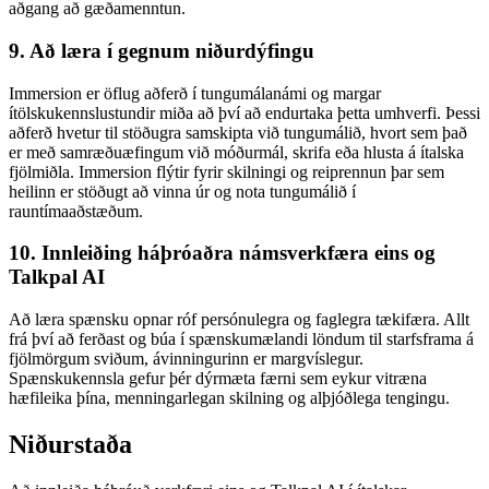
aðgang að gæðamenntun.
9. Að læra í gegnum niðurdýfingu
Immersion er öflug aðferð í tungumálanámi og margar
ítölskukennslustundir miða að því að endurtaka þetta umhverfi. Þessi
aðferð hvetur til stöðugra samskipta við tungumálið, hvort sem það
er með samræðuæfingum við móðurmál, skrifa eða hlusta á ítalska
fjölmiðla. Immersion flýtir fyrir skilningi og reiprennun þar sem
heilinn er stöðugt að vinna úr og nota tungumálið í
rauntímaaðstæðum.
10. Innleiðing háþróaðra námsverkfæra eins og
Talkpal AI
Að læra spænsku opnar róf persónulegra og faglegra tækifæra. Allt
frá því að ferðast og búa í spænskumælandi löndum til starfsframa á
fjölmörgum sviðum, ávinningurinn er margvíslegur.
Spænskukennsla gefur þér dýrmæta færni sem eykur vitræna
hæfileika þína, menningarlegan skilning og alþjóðlega tengingu.
Niðurstaða