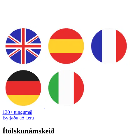
130+ tungumál
Byrjaðu að læra
Ítölskunámskeið