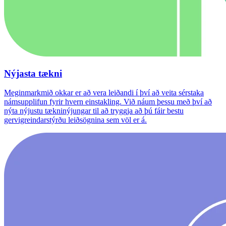
Nýjasta tækni
Meginmarkmið okkar er að vera leiðandi í því að veita sérstaka
námsupplifun fyrir hvern einstakling. Við náum þessu með því að
nýta nýjustu tækninýjungar til að tryggja að þú fáir bestu
gervigreindarstýrðu leiðsögnina sem völ er á.