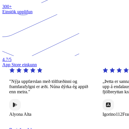
300+
Einstök upplifun
4.7
/5
App Store einkunn
"Nýja uppfærslan með tölfræðinni og
„Þetta er sannarl
framfarafylgni er æði. Núna dýrka ég appið
upp á endalausa æ
enn meira."
fjölbreyttan kraf
Alyona Alta
Igorino112France