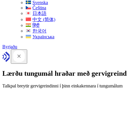
Svenska
Čeština
日本語
中文 (简体)
हिंदी
한국어
Українська
Byrjaðu
Lærðu tungumál hraðar með gervigreind
Talkpal breytir gervigreindinni í þinn einkakennara í tungumálum