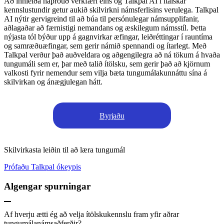
Að innleiða háþróuð verkfæri eins og Talkpal AI í ítalskar
kennslustundir getur aukið skilvirkni námsferlisins verulega. Talkpal
AI nýtir gervigreind til að búa til persónulegar námsupplifanir,
aðlagaðar að færnistigi nemandans og æskilegum námsstíl. Þetta
nýjasta tól býður upp á gagnvirkar æfingar, leiðréttingar í rauntíma
og samræðuæfingar, sem gerir námið spennandi og ítarlegt. Með
Talkpal verður það auðveldara og aðgengilegra að ná tökum á hvaða
tungumáli sem er, þar með talið ítölsku, sem gerir það að kjörnum
valkosti fyrir nemendur sem vilja bæta tungumálakunnáttu sína á
skilvirkan og ánægjulegan hátt.
Byrjaðu
Skilvirkasta leiðin til að læra tungumál
Prófaðu Talkpal ókeypis
Algengar spurningar
Af hverju ætti ég að velja ítölskukennslu fram yfir aðrar
tungumálanámsaðferðir?