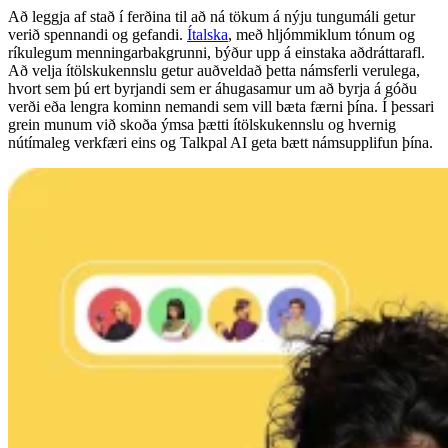
Að leggja af stað í ferðina til að ná tökum á nýju tungumáli getur
verið spennandi og gefandi.
Ítalska
, með hljómmiklum tónum og
ríkulegum menningarbakgrunni, býður upp á einstaka aðdráttarafl.
Að velja ítölskukennslu getur auðveldað þetta námsferli verulega,
hvort sem þú ert byrjandi sem er áhugasamur um að byrja á góðu
verði eða lengra kominn nemandi sem vill bæta færni þína. Í þessari
grein munum við skoða ýmsa þætti ítölskukennslu og hvernig
nútímaleg verkfæri eins og Talkpal AI geta bætt námsupplifun þína.