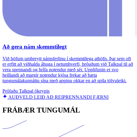
Að gera nám skemmtilegt
Við höfum umbreytt námsferlinu í skemmtilega athöfn. Þar sem oft
er erfitt að viðhalda áhuga í netumhverfi, þróuðum við Talkpal til að
vera spennandi og hrífa notendur með sér. Upplifunin er svo
heillandi að margir notendur kjósa frekar að bæta
tungumálakunnáttu sína með appinu okkar en að spila tölvuleiki.
Prófaðu Talkpal ókeypis
AUÐVELD LEIÐ AÐ REIPRENNANDI FÆRNI
FRÁBÆR TUNGUMÁL