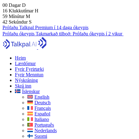
00
Dagar
D
16
Klukkutímar
H
59
Mínútur
M
41
Sekúndur
S
Prófaðu Talkpal Premium í 14 daga ókeypis
Prófaðu ókeypis
Takmarkað tilboð:
Prófaðu ókeypis í 2 vikur
Heim
Lærdómur
Fyrir Fyrirtæki
Fyrir Menntun
Nýskráning
Skrá inn
Íslenskur
English
Deutsch
Français
Español
Italiano
Português
Nederlands
Suomi