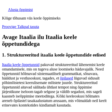
Alusta õppimist
Kõige tõhusam viis keele õppimiseks
Proovige Talkpal tasuta
Avage Itaalia ilu Itaalia keele
õppetundidega
1. Struktureeritud itaalia keele õppetundide eelised
Itaalia keele õppetunnid
pakuvad struktureeritud lähenemist keele
omandamisele, mis on tugeva aluse loomiseks hädavajalik. Need
õppetunnid hõlmavad süstemaatiliselt grammatikat, sõnavara,
hääldust ja vestlusoskust, tagades, et
õpilased
liiguvad sidusalt
põhimõistetest keerulisemate mõistete juurde. Struktureeritud
õppetunnid aitavad säilitada ühtlast tempot ning õppimise
järjestikune iseloom tagab selguse ja väldib segadust, mis sageli
kaasneb iseõppimise meetoditega. Kõiki keeleoskusi hõlmates
areneb õpilastel tasakaalustatum arusaam, mis võimaldab neil keelt
erinevates kontekstides kindlamalt kasutada.