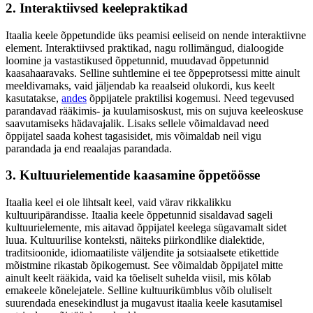
2. Interaktiivsed keelepraktikad
Itaalia keele õppetundide üks peamisi eeliseid on nende interaktiivne
element. Interaktiivsed praktikad, nagu rollimängud, dialoogide
loomine ja vastastikused õppetunnid, muudavad õppetunnid
kaasahaaravaks. Selline suhtlemine ei tee õppeprotsessi mitte ainult
meeldivamaks, vaid jäljendab ka reaalseid olukordi, kus keelt
kasutatakse,
andes
õppijatele praktilisi kogemusi. Need tegevused
parandavad rääkimis- ja kuulamisoskust, mis on sujuva keeleoskuse
saavutamiseks hädavajalik. Lisaks sellele võimaldavad need
õppijatel saada kohest tagasisidet, mis võimaldab neil vigu
parandada ja end reaalajas parandada.
3. Kultuurielementide kaasamine õppetöösse
Itaalia keel ei ole lihtsalt keel, vaid värav rikkalikku
kultuuripärandisse. Itaalia keele õppetunnid sisaldavad sageli
kultuurielemente, mis aitavad õppijatel keelega sügavamalt sidet
luua. Kultuurilise konteksti, näiteks piirkondlike dialektide,
traditsioonide, idiomaatiliste väljendite ja sotsiaalsete etikettide
mõistmine rikastab õpikogemust. See võimaldab õppijatel mitte
ainult keelt rääkida, vaid ka tõeliselt suhelda viisil, mis kõlab
emakeele kõnelejatele. Selline kultuurikümblus võib oluliselt
suurendada enesekindlust ja mugavust itaalia keele kasutamisel