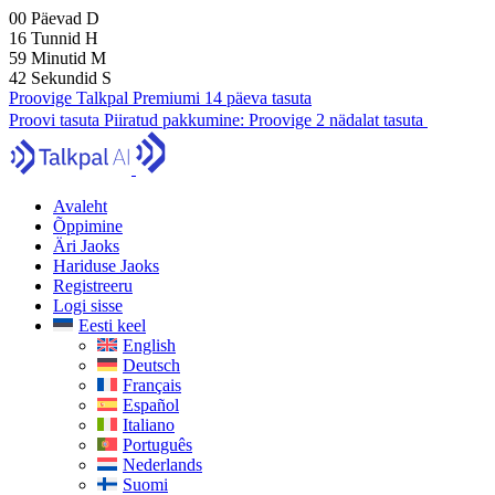
00
Päevad
D
16
Tunnid
H
59
Minutid
M
41
Sekundid
S
Proovige Talkpal Premiumi 14 päeva tasuta
Proovi tasuta
Piiratud pakkumine:
Proovige 2 nädalat tasuta
Avaleht
Õppimine
Äri Jaoks
Hariduse Jaoks
Registreeru
Logi sisse
Eesti keel
English
Deutsch
Français
Español
Italiano
Português
Nederlands
Suomi