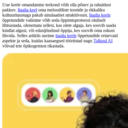
Uue keele omandamise teekond võib olla põnev ja rahuldust
pakkuv.
Itaalia keel
oma meloodiliste toonide ja rikkaliku
kultuuritaustaga pakub ainulaadset atraktiivsust.
Itaalia keele
õppetundide valimine võib seda õppimisprotsessi oluliselt
lihtsustada, olenemata sellest, kas olete algaja, kes soovib saada
kindlat algust, või edasijõudnud õppija, kes soovib oma oskusi
lihvida. Selles artiklis uurime
itaalia keele
õppetundide erinevaid
aspekte ja seda, kuidas kaasaegsed tööriistad nagu
Talkpal AI
võivad teie õpikogemust rikastada.