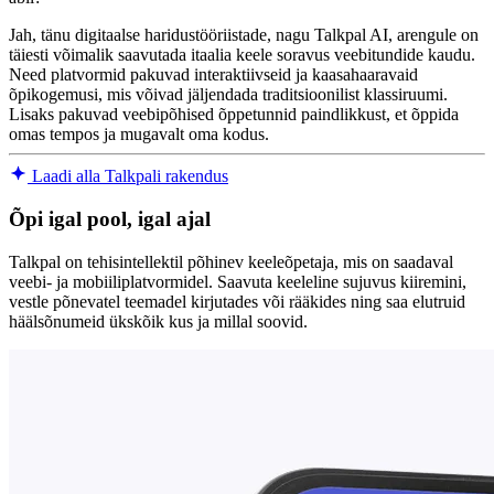
Jah, tänu digitaalse haridustööriistade, nagu Talkpal AI, arengule on
täiesti võimalik saavutada itaalia keele soravus veebitundide kaudu.
Need platvormid pakuvad interaktiivseid ja kaasahaaravaid
õpikogemusi, mis võivad jäljendada traditsioonilist klassiruumi.
Lisaks pakuvad veebipõhised õppetunnid paindlikkust, et õppida
omas tempos ja mugavalt oma kodus.
Laadi alla Talkpali rakendus
Õpi igal pool, igal ajal
Talkpal on tehisintellektil põhinev keeleõpetaja, mis on saadaval
veebi- ja mobiiliplatvormidel. Saavuta keeleline sujuvus kiiremini,
vestle põnevatel teemadel kirjutades või rääkides ning saa elutruid
häälsõnumeid ükskõik kus ja millal soovid.