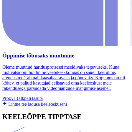
Õppimise lõbusaks muutmine
Oleme muutnud haridusprotsessi meeldivaks tegevuseks. Kuna
motivatsiooni hoidmine veebikeskkonnas on sageli keeruline,
arendasime Talkpali kaasahaaravaks ja põnevaks. Kogemus on nii
köitev, et paljud kasutajad eelistavad oma keeleoskust meie
rakendusega parandada videomängude mängimise asemel.
Proovi Talkpali tasuta
Lihtne tee ladusa keeleoskuseni
KEELEÕPPE TIPPTASE