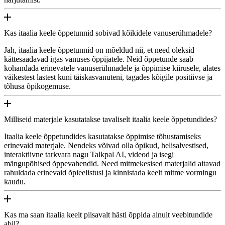
Kas itaalia keele õppetunnid sobivad kõikidele vanuserühmadele?
Jah, itaalia keele õppetunnid on mõeldud nii, et need oleksid
kättesaadavad igas vanuses õppijatele. Neid õppetunde saab
kohandada erinevatele vanuserühmadele ja õppimise kiirusele, alates
väikestest lastest kuni täiskasvanuteni, tagades kõigile positiivse ja
tõhusa õpikogemuse.
Milliseid materjale kasutatakse tavaliselt itaalia keele õppetundides?
Itaalia keele õppetundides kasutatakse õppimise tõhustamiseks
erinevaid materjale. Nendeks võivad olla õpikud, helisalvestised,
interaktiivne tarkvara nagu Talkpal AI, videod ja isegi
mängupõhised õppevahendid. Need mitmekesised materjalid aitavad
rahuldada erinevaid õpieelistusi ja kinnistada keelt mitme vormingu
kaudu.
Kas ma saan itaalia keelt piisavalt hästi õppida ainult veebitundide
abil?