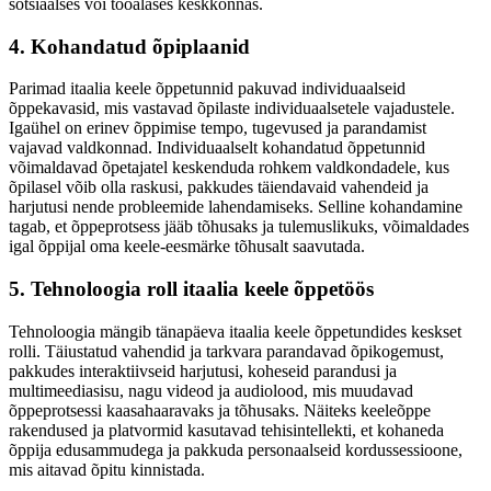
sotsiaalses või tööalases keskkonnas.
4. Kohandatud õpiplaanid
Parimad itaalia keele õppetunnid pakuvad individuaalseid
õppekavasid, mis vastavad õpilaste individuaalsetele vajadustele.
Igaühel on erinev õppimise tempo, tugevused ja parandamist
vajavad valdkonnad. Individuaalselt kohandatud õppetunnid
võimaldavad õpetajatel keskenduda rohkem valdkondadele, kus
õpilasel võib olla raskusi, pakkudes täiendavaid vahendeid ja
harjutusi nende probleemide lahendamiseks. Selline kohandamine
tagab, et õppeprotsess jääb tõhusaks ja tulemuslikuks, võimaldades
igal õppijal oma keele-eesmärke tõhusalt saavutada.
5. Tehnoloogia roll itaalia keele õppetöös
Tehnoloogia mängib tänapäeva itaalia keele õppetundides keskset
rolli. Täiustatud vahendid ja tarkvara parandavad õpikogemust,
pakkudes interaktiivseid harjutusi, koheseid parandusi ja
multimeediasisu, nagu videod ja audiolood, mis muudavad
õppeprotsessi kaasahaaravaks ja tõhusaks. Näiteks keeleõppe
rakendused ja platvormid kasutavad tehisintellekti, et kohaneda
õppija edusammudega ja pakkuda personaalseid kordussessioone,
mis aitavad õpitu kinnistada.