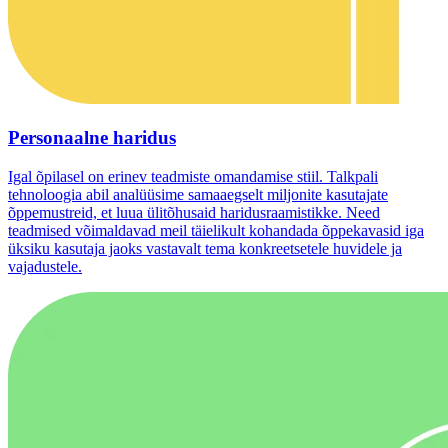
Personaalne haridus
Igal õpilasel on erinev teadmiste omandamise stiil. Talkpali
tehnoloogia abil analüüsime samaaegselt miljonite kasutajate
õppemustreid, et luua ülitõhusaid haridusraamistikke. Need
teadmised võimaldavad meil täielikult kohandada õppekavasid iga
üksiku kasutaja jaoks vastavalt tema konkreetsetele huvidele ja
vajadustele.