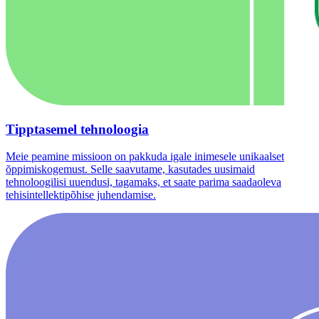
Tipptasemel tehnoloogia
Meie peamine missioon on pakkuda igale inimesele unikaalset
õppimiskogemust. Selle saavutame, kasutades uusimaid
tehnoloogilisi uuendusi, tagamaks, et saate parima saadaoleva
tehisintellektipõhise juhendamise.