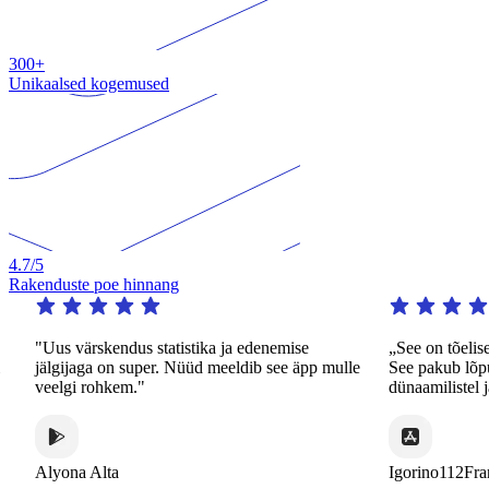
300+
Unikaalsed kogemused
4.7
/5
Rakenduste poe hinnang
Uus värskendus statistika ja edenemise
„See on tõeliselt tä
älgijaga on super. Nüüd meeldib see äpp mulle
See pakub lõputut ha
eelgi rohkem."
dünaamilistel ja huvit
lyona Alta
Igorino112France