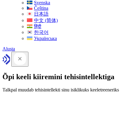
Svenska
Čeština
日本語
中文 (简体)
हिंदी
한국어
Українська
Alusta
Õpi keeli kiiremini tehisintellektiga
Talkpal muudab tehisintellekti sinu isiklikuks keeletreeneriks