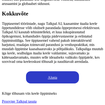
arusaamist ja globaalset sidusust.
Kokkuvõte
Tipptasemel tööriistade, nagu Talkpal AI, kaasamine itaalia keele
õppetundidesse võib oluliselt parandada õppeprotsessi efektiivsust.
Talkpal AI kasutab tehisintellekti, et luua isikupärastatud
õpikogemusi, kohandudes õppija pädevustaseme ja eelistatud
õppimisstiiliga. See tipptasemel vahend pakub interaktiivseid
harjutusi, reaalajas toimuvaid parandusi ja vestluspraktikat, mis
muudab õppimise kaasahaaravaks ja põhjalikuks. Talkpaliga muutub
iga keele, sealhulgas itaalia keele valdamine, sujuvamaks ja
kättesaadavamaks, muutes selle ideaalseks valikuks õppijatele, kes
soovivad oma keeleoskust tõhusalt ja nauditavalt arendada.
Alusta
Kõige tõhusam viis keele õppimiseks
Proovige Talkpal tasuta