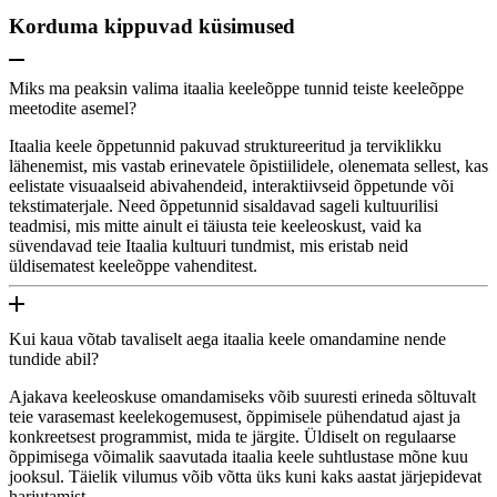
Korduma kippuvad küsimused
Miks ma peaksin valima itaalia keeleõppe tunnid teiste keeleõppe
meetodite asemel?
Itaalia keele õppetunnid pakuvad struktureeritud ja terviklikku
lähenemist, mis vastab erinevatele õpistiilidele, olenemata sellest, kas
eelistate visuaalseid abivahendeid, interaktiivseid õppetunde või
tekstimaterjale. Need õppetunnid sisaldavad sageli kultuurilisi
teadmisi, mis mitte ainult ei täiusta teie keeleoskust, vaid ka
süvendavad teie Itaalia kultuuri tundmist, mis eristab neid
üldisematest keeleõppe vahenditest.
Kui kaua võtab tavaliselt aega itaalia keele omandamine nende
tundide abil?
Ajakava keeleoskuse omandamiseks võib suuresti erineda sõltuvalt
teie varasemast keelekogemusest, õppimisele pühendatud ajast ja
konkreetsest programmist, mida te järgite. Üldiselt on regulaarse
õppimisega võimalik saavutada itaalia keele suhtlustase mõne kuu
jooksul. Täielik vilumus võib võtta üks kuni kaks aastat järjepidevat
harjutamist.