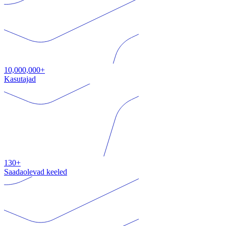
10,000,000+
Kasutajad
130+
Saadaolevad keeled