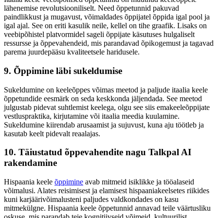
lähenemise revolutsiooniliselt. Need õppetunnid pakuvad
paindlikkust ja mugavust, võimaldades õppijatel õppida igal pool ja
igal ajal. See on eriti kasulik neile, kellel on tihe graafik. Lisaks on
veebipõhistel platvormidel sageli õppijate käsutuses hulgaliselt
ressursse ja õppevahendeid, mis parandavad õpikogemust ja tagavad
parema juurdepääsu kvaliteetsele haridusele.
9. Õppimine läbi sukeldumise
Sukeldumine on keeleõppes võimas meetod ja paljude itaalia keele
õppetundide eesmärk on seda keskkonda jäljendada. See meetod
julgustab pidevat suhtlemist keelega, olgu see siis emakeeleõppijate
vestluspraktika, kirjutamine või itaalia meedia kuulamine.
Sukeldumine kiirendab arusaamist ja sujuvust, kuna aju töötleb ja
kasutab keelt pidevalt reaalajas.
10. Täiustatud õppevahendite nagu Talkpal AI
rakendamine
Hispaania keele
õppimine
avab mitmeid isiklikke ja tööalaseid
võimalusi. Alates reisimisest ja elamisest hispaaniakeelsetes riikides
kuni karjäärivõimalusteni paljudes valdkondades on kasu
mitmekülgne. Hispaania keele õppetunnid annavad teile väärtusliku
oskuse, mis parandab teie kognitiivseid võimeid, kultuurilist