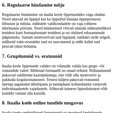
6. Regulaarse hindamise mõju
Regulaarne hindamine on itaalia keele õppetundides väga oluline.
Need aitavad nii õppijal kui ka õppejõul hinnata õppeprotsessi
tõhusust ja mõista, millistele valdkondadele on vaja rohkem
tähelepanu pöörata. Need hindamised võivad ulatuda mitteametlikest
testidest kuni formaalsemate testideni ja on olulised edusammude
jälgimiseks. Samuti motiveerivad nad õppijaid, näidates neile selgelt,
milliseid vahe-eesmärke nad on saavutanud ja mille kallal nad
peavad edasi töötama.
7. Grupitunnid vs. eratunnid
Itaalia keele õppetunde valides on võimalik valida kas grupi- või
eratundide vahel. Mõlemal formaadil on omad eelised. Rühmatunnid
pakuvad suhtlemist kaasõpilastega, mis võib olla motiveeriv ja
pakkuda kogukonnatunnet. Teisest küljest pakuvad eratunnid
õpetaja jagamatut tähelepanu ja tunniplaani kohandamist vastavalt
individuaalsetele vajadustele. Sõltuvalt inimese õpieelistustest võib
kumbki variant olla kasulik.
8. Itaalia keele online tundide mugavus
Itaalia keele veebipõhised õppetunnid on muutnud keeleõppele