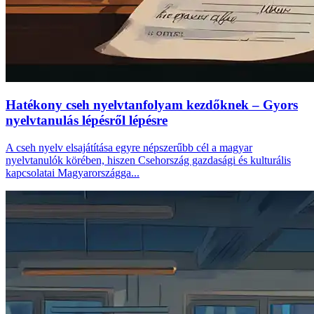
Hatékony cseh nyelvtanfolyam kezdőknek – Gyors
nyelvtanulás lépésről lépésre
A cseh nyelv elsajátítása egyre népszerűbb cél a magyar
nyelvtanulók körében, hiszen Csehország gazdasági és kulturális
kapcsolatai Magyarországga...