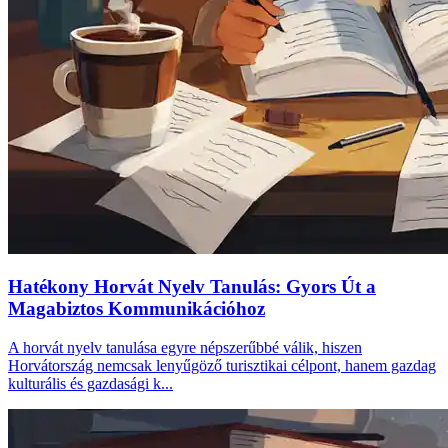
Hatékony Horvát Nyelv Tanulás: Gyors Út a
Magabiztos Kommunikációhoz
A horvát nyelv tanulása egyre népszerűbbé válik, hiszen
Horvátország nemcsak lenyűgöző turisztikai célpont, hanem gazdag
kulturális és gazdasági k...