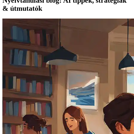
Nyelvtanulási blog: AI tippek, stratégiák
& útmutatók