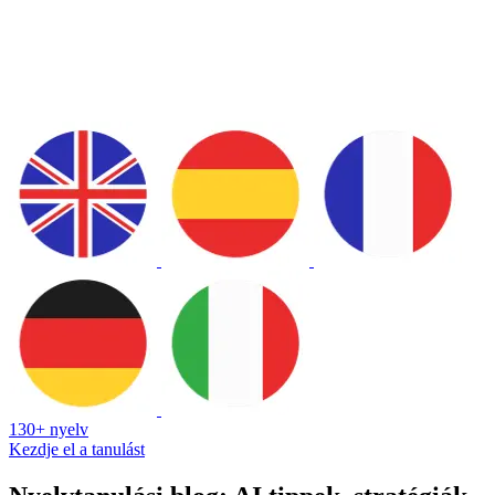
130+ nyelv
Kezdje el a tanulást