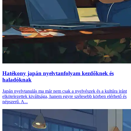
Hatékony japán nyelvtanfolyam kezdőknek és
haladóknak
Japán nyelvtanulás ma már nem csak a nyelvészek és a kultúra iránt
elkötelezettek kiváltsága, hanem egyre szélesebb körben elérhető és
népszerű. A...