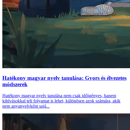
Hatékony magyar nyelv tanulása: Gyors és élvezetes
módszerek
Hatékony magyar nyelv tanulása nem csak időigényes, hanem
kihívásokkal teli folyamat is lehet, különösen azok számára, akik
nem anyanyelvként sajá...