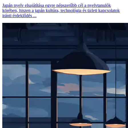
Japán nyelv elsajátítása egyre népszerűbb cél a nyelvtanulók
körében, hiszen a japán kultúra, technológia és üzleti kapcsolatok
iránti érdeklődés ...