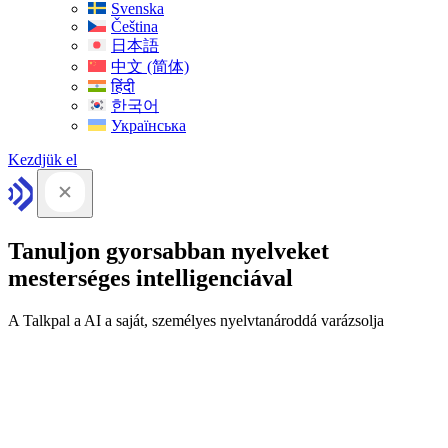
Svenska
Čeština
日本語
中文 (简体)
हिंदी
한국어
Українська
Kezdjük el
Tanuljon gyorsabban nyelveket
mesterséges intelligenciával
A Talkpal a AI a saját, személyes nyelvtanároddá varázsolja