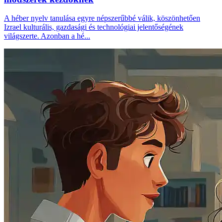
A héber nyelv tanulása egyre népszerűbbé válik, köszönhetően
Izrael kulturális, gazdasági és technológiai jelentőségének
világszerte. Azonban a hé...