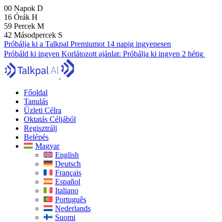
00
Napok
D
16
Órák
H
59
Percek
M
40
Másodpercek
S
Próbálja ki a Talkpal Premiumot 14 napig ingyenesen
Próbáld ki ingyen
Korlátozott ajánlat:
Próbálja ki ingyen 2 hétig
Főoldal
Tanulás
Üzleti Célra
Oktatás Céljából
Regisztrálj
Belépés
Magyar
English
Deutsch
Français
Español
Italiano
Português
Nederlands
Suomi