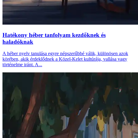
Hatékony héber tanfolyam kezdőknek és
haladóknak
A héber nyelv tanulása egyre népszerűbbé válik, különösen azok
körében, akik érdeklődnek a Közel-Kelet kultúrája, vallása vagy
történelme iránt. A...