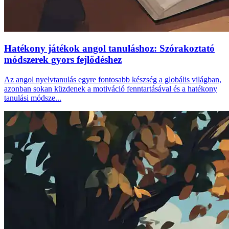
Hatékony játékok angol tanuláshoz: Szórakoztató
módszerek gyors fejlődéshez
Az angol nyelvtanulás egyre fontosabb készség a globális világban,
azonban sokan küzdenek a motiváció fenntartásával és a hatékony
tanulási módsze...