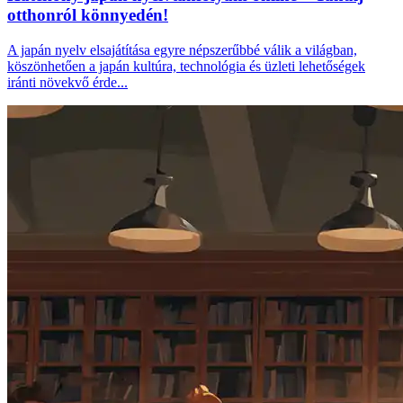
otthonról könnyedén!
A japán nyelv elsajátítása egyre népszerűbbé válik a világban,
köszönhetően a japán kultúra, technológia és üzleti lehetőségek
iránti növekvő érde...