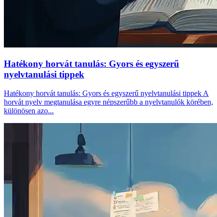
Hatékony horvát tanulás: Gyors és egyszerű
nyelvtanulási tippek
Hatékony horvát tanulás: Gyors és egyszerű nyelvtanulási tippek A
horvát nyelv megtanulása egyre népszerűbb a nyelvtanulók körében,
különösen azo...