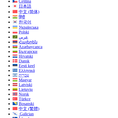
Čeština
日本語
中文 (简体)
हिंदी
한국어
Українська
Polski
عربي
Հայերեն
Azərbaycanca
Български
Hrvatski
Dansk
Eesti keel
Ελληνικά
עִברִית
Magyar
Latviski
Lietuvių
Norsk
Türkçe
Bosanski
中文 (繁體)
Galician