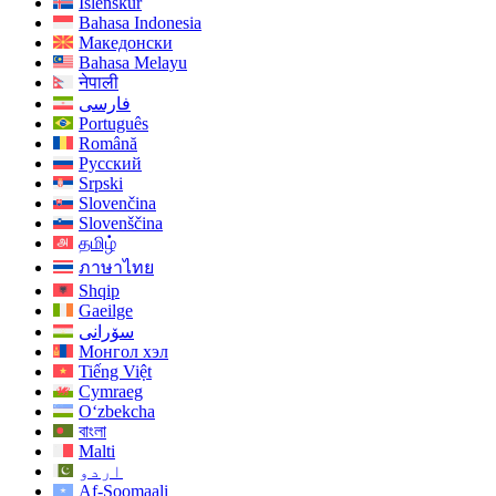
Íslenskur
Bahasa Indonesia
Македонски
Bahasa Melayu
नेपाली
فارسی
Português
Română
Русский
Srpski
Slovenčina
Slovenščina
தமிழ்
ภาษาไทย
Shqip
Gaeilge
سۆرانی
Монгол хэл
Tiếng Việt
Cymraeg
O‘zbekcha
বাংলা
Malti
اردو
Af-Soomaali