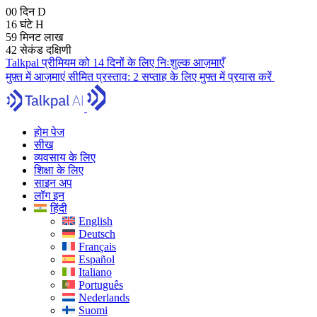
00
दिन
D
16
घंटे
H
59
मिनट
लाख
41
सेकंड
दक्षिणी
Talkpal प्रीमियम को 14 दिनों के लिए निःशुल्क आज़माएँ
मुफ़्त में आज़माएं
सीमित प्रस्ताव:
2 सप्ताह के लिए मुफ्त में प्रयास करें
होम पेज
सीख
व्यवसाय के लिए
शिक्षा के लिए
साइन अप
लॉग इन
हिंदी
English
Deutsch
Français
Español
Italiano
Português
Nederlands
Suomi