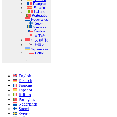
Français
Español
Italiano
Português
Nederlands
Suomi
Svenska
Čeština
日本語
中文 (简体)
한국어
Українська
Polski
English
Deutsch
Français
Español
Italiano
Português
Nederlands
Suomi
Svenska