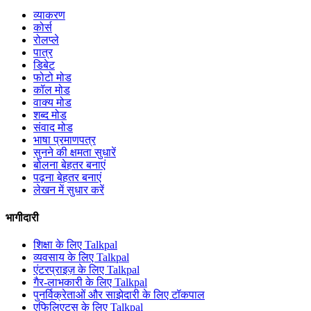
व्याकरण
कोर्स
रोलप्ले
पात्र
डिबेट
फोटो मोड
कॉल मोड
वाक्य मोड
शब्द मोड
संवाद मोड
भाषा प्रमाणपत्र
सुनने की क्षमता सुधारें
बोलना बेहतर बनाएं
पढ़ना बेहतर बनाएं
लेखन में सुधार करें
भागीदारी
शिक्षा के लिए Talkpal
व्यवसाय के लिए Talkpal
एंटरप्राइज़ के लिए Talkpal
गैर-लाभकारी के लिए Talkpal
पुनर्विक्रेताओं और साझेदारी के लिए टॉकपाल
एफिलिएट्स के लिए Talkpal