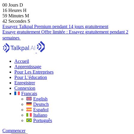
00
Jours
D
16
Heures
H
59
Minutes
M
41
Secondes
S
Essayez Talkpal Premium pendant 14 jours gratuitement
Essaye gratuitement
Offre limitée :
Essayez gratuitement pendant 2
semaines
Accueil
Apprentissage
Pour Les Entreprises
Pour L’éducation
Enregistrer
Connexion
Français
English
Deutsch
Español
Italiano
Português
Commencer