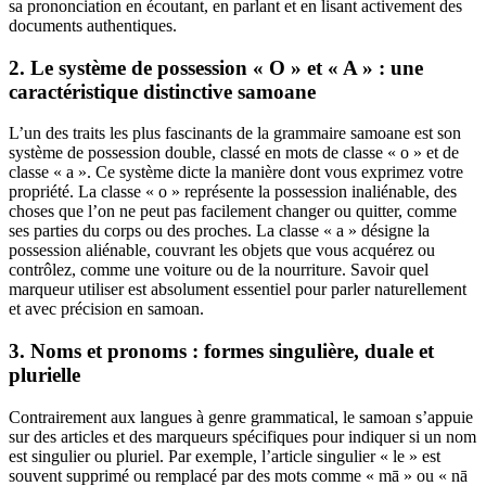
sa prononciation en écoutant, en parlant et en lisant activement des
documents authentiques.
2. Le système de possession « O » et « A » : une
caractéristique distinctive samoane
L’un des traits les plus fascinants de la grammaire samoane est son
système de possession double, classé en mots de classe « o » et de
classe « a ». Ce système dicte la manière dont vous exprimez votre
propriété. La classe « o » représente la possession inaliénable, des
choses que l’on ne peut pas facilement changer ou quitter, comme
ses parties du corps ou des proches. La classe « a » désigne la
possession aliénable, couvrant les objets que vous acquérez ou
contrôlez, comme une voiture ou de la nourriture. Savoir quel
marqueur utiliser est absolument essentiel pour parler naturellement
et avec précision en samoan.
3. Noms et pronoms : formes singulière, duale et
plurielle
Contrairement aux langues à genre grammatical, le samoan s’appuie
sur des articles et des marqueurs spécifiques pour indiquer si un nom
est singulier ou pluriel. Par exemple, l’article singulier « le » est
souvent supprimé ou remplacé par des mots comme « mā » ou « nā