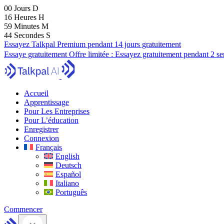
00
Jours
D
16
Heures
H
59
Minutes
M
43
Secondes
S
Essayez Talkpal Premium pendant 14 jours gratuitement
Essaye gratuitement
Offre limitée :
Essayez gratuitement pendant 2 s
Accueil
Apprentissage
Pour Les Entreprises
Pour L’éducation
Enregistrer
Connexion
Français
English
Deutsch
Español
Italiano
Português
Commencer