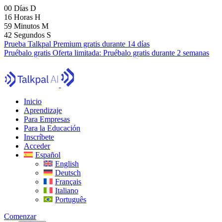
00
Días
D
16
Horas
H
59
Minutos
M
41
Segundos
S
Prueba Talkpal Premium gratis durante 14 días
Pruébalo gratis
Oferta limitada:
Pruébalo gratis durante 2 semanas
Inicio
Aprendizaje
Para Empresas
Para la Educación
Inscríbete
Acceder
Español
English
Deutsch
Français
Italiano
Português
Comenzar