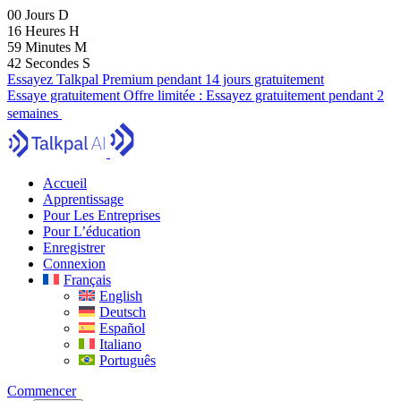
00
Jours
D
16
Heures
H
59
Minutes
M
41
Secondes
S
Essayez Talkpal Premium pendant 14 jours gratuitement
Essaye gratuitement
Offre limitée :
Essayez gratuitement pendant 2
semaines
Accueil
Apprentissage
Pour Les Entreprises
Pour L’éducation
Enregistrer
Connexion
Français
English
Deutsch
Español
Italiano
Português
Commencer