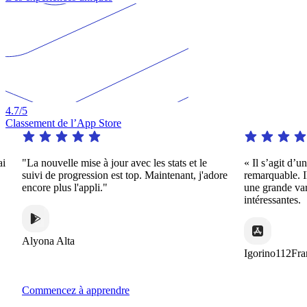
4.7
/5
Classement de l’App Store
"La nouvelle mise à jour avec les stats et le
« Il s’agit d’une ap
suivi de progression est top. Maintenant, j'adore
remarquable. Il offr
encore plus l'appli."
une grande variété 
intéressantes.
Alyona Alta
Igorino112France
Commencez à apprendre