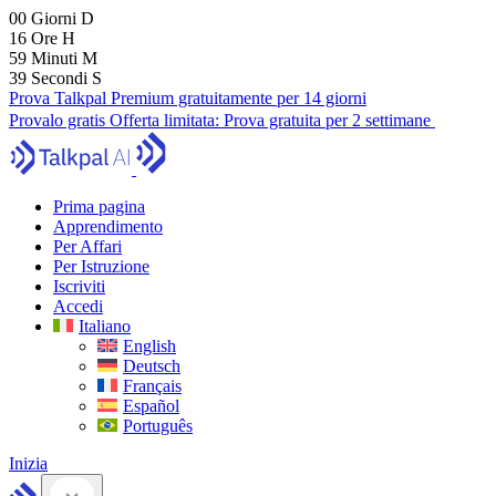
00
Giorni
D
16
Ore
H
59
Minuti
M
38
Secondi
S
Prova Talkpal Premium gratuitamente per 14 giorni
Provalo gratis
Offerta limitata:
Prova gratuita per 2 settimane
Prima pagina
Apprendimento
Per Affari
Per Istruzione
Iscriviti
Accedi
Italiano
English
Deutsch
Français
Español
Português
Inizia