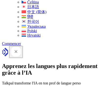
Čeština
日本語
中文 (简体)
हिंदी
한국어
Українська
Polski
Hrvatski
Commencer
Apprenez les langues plus rapidement
grâce à l’IA
Talkpal transforme l'IA en ton prof de langue perso