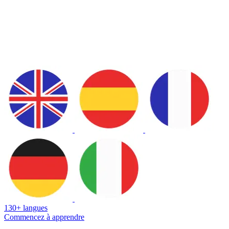
130+ langues
Commencez à apprendre