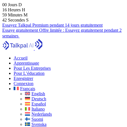
00
Jours
D
16
Heures
H
59
Minutes
M
41
Secondes
S
Essayez Talkpal Premium pendant 14 jours gratuitement
Essaye gratuitement
Offre limitée :
Essayez gratuitement pendant 2
semaines
Accueil
Apprentissage
Pour Les Entreprises
Pour L’éducation
Enregistrer
Connexion
Français
English
Deutsch
Español
Italiano
Nederlands
Suomi
Svenska