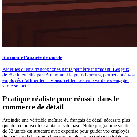
Surmonte l’anxiété de parole
Aider les clients francophones natifs peut être intimidant. Les jeux
de rôle interactifs par IA éliminent la peur d’erreurs, permettant à vos
employés d’affiner leur livraison et leur accent avant de s’engager
sur le sol actif.
Pratique réaliste pour réussir dans le
commerce de détail
Atteindre une véritable maîtrise du français de détail nécessite plus
que de mémoriser les salutations de base. Notre programme solide
de 52 unités est structuré avec expertise pour guider vos employés
de magasin de la compréhension initiale à une confiance totale en