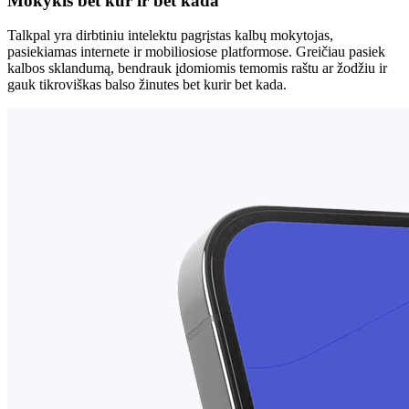
Mokykis bet kur ir bet kada
Talkpal yra dirbtiniu intelektu pagrįstas kalbų mokytojas,
pasiekiamas internete ir mobiliosiose platformose. Greičiau pasiek
kalbos sklandumą, bendrauk įdomiomis temomis raštu ar žodžiu ir
gauk tikroviškas balso žinutes bet kurir bet kada.