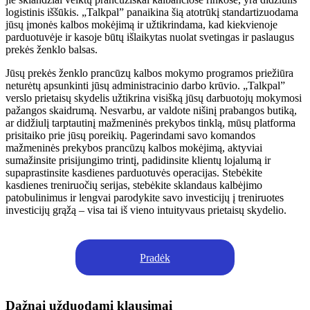
logistinis iššūkis. „Talkpal” panaikina šią atotrūkį standartizuodama
jūsų įmonės kalbos mokėjimą ir užtikrindama, kad kiekvienoje
parduotuvėje ir kasoje būtų išlaikytas nuolat svetingas ir paslaugus
prekės ženklo balsas.
Jūsų prekės ženklo prancūzų kalbos mokymo programos priežiūra
neturėtų apsunkinti jūsų administracinio darbo krūvio. „Talkpal”
verslo prietaisų skydelis užtikrina visišką jūsų darbuotojų mokymosi
pažangos skaidrumą. Nesvarbu, ar valdote nišinį prabangos butiką,
ar didžiulį tarptautinį mažmeninės prekybos tinklą, mūsų platforma
prisitaiko prie jūsų poreikių. Pagerindami savo komandos
mažmeninės prekybos prancūzų kalbos mokėjimą, aktyviai
sumažinsite prisijungimo trintį, padidinsite klientų lojalumą ir
supaprastinsite kasdienes parduotuvės operacijas. Stebėkite
kasdienes treniruočių serijas, stebėkite sklandaus kalbėjimo
patobulinimus ir lengvai parodykite savo investicijų į treniruotes
investicijų grąžą – visa tai iš vieno intuityvaus prietaisų skydelio.
Pradėk
Dažnai užduodami klausimai