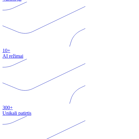
10+
AI režimai
300+
Unikali patirtis