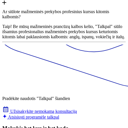
Ar siūlote mažmeninės prekybos profesinius kursus kitomis
kalbomis?
Taip! Be mūsų mažmeninės prancūzų kalbos kelio, "Talkpal" siūlo
išsamius profesionalius mažmeninės prekybos kursus keturiomis
kitomis labai paklausiomis kalbomis: anglų, ispanų, vokiečių ir italų.
Pradėkite naudotis "Talkpal" šiandien
Užsisakykite nemokamą konsultaciją
Atsisiųsti programėlę talkpal