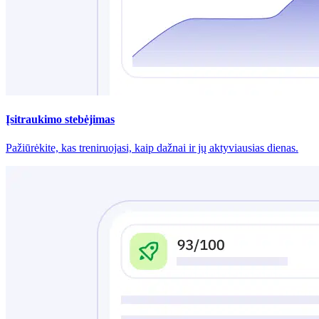
Įsitraukimo stebėjimas
Pažiūrėkite, kas treniruojasi, kaip dažnai ir jų aktyviausias dienas.