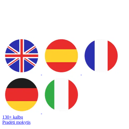
130+ kalbų
Pradėti mokytis