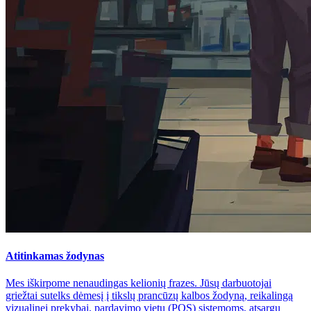
Atitinkamas žodynas
Mes iškirpome nenaudingas kelionių frazes. Jūsų darbuotojai
griežtai sutelks dėmesį į tikslų prancūzų kalbos žodyną, reikalingą
vizualinei prekybai, pardavimo vietų (POS) sistemoms, atsargų