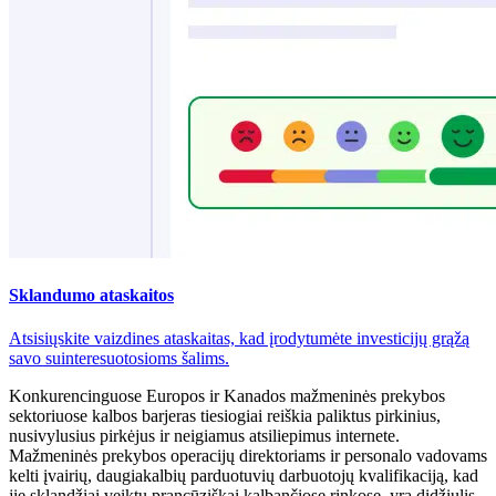
Sklandumo ataskaitos
Atsisiųskite vaizdines ataskaitas, kad įrodytumėte investicijų grąžą
savo suinteresuotosioms šalims.
Konkurencinguose Europos ir Kanados mažmeninės prekybos
sektoriuose kalbos barjeras tiesiogiai reiškia paliktus pirkinius,
nusivylusius pirkėjus ir neigiamus atsiliepimus internete.
Mažmeninės prekybos operacijų direktoriams ir personalo vadovams
kelti įvairių, daugiakalbių parduotuvių darbuotojų kvalifikaciją, kad
jie sklandžiai veiktų prancūziškai kalbančiose rinkose, yra didžiulis