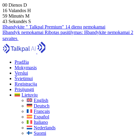
00
Dienos
D
16
Valandos
H
59
Minutės
M
41
Sekundės
S
Išbandykite " Talkpal Premium" 14 dienų nemokamai
Išbandyk nemokamai
Ribotas pasiūlymas:
Išbandykite nemokamai 2
savaites
Pradžia
Mokymasis
Verslui
Švietimui
Registracija
Prisijungti
Lietuvių
English
Deutsch
Français
Español
Italiano
Nederlands
Suomi