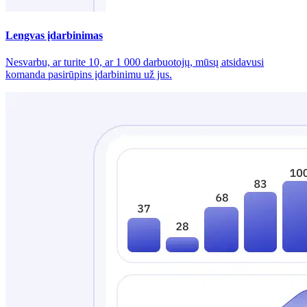
Lengvas įdarbinimas
Nesvarbu, ar turite 10, ar 1 000 darbuotojų, mūsų atsidavusi
komanda pasirūpins įdarbinimu už jus.