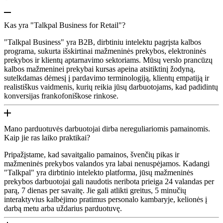
Kas yra "Talkpal Business for Retail"?
"Talkpal Business" yra B2B, dirbtiniu intelektu pagrįsta kalbos
programa, sukurta išskirtinai mažmeninės prekybos, elektroninės
prekybos ir klientų aptarnavimo sektoriams. Mūsų verslo prancūzų
kalbos mažmeninei prekybai kursas apeina atsitiktinį žodyną,
sutelkdamas dėmesį į pardavimo terminologiją, klientų empatiją ir
realistiškus vaidmenis, kurių reikia jūsų darbuotojams, kad padidintų
konversijas frankofoniškose rinkose.
Mano parduotuvės darbuotojai dirba nereguliariomis pamainomis.
Kaip jie ras laiko praktikai?
Pripažįstame, kad savaitgalio pamainos, švenčių pikas ir
mažmeninės prekybos valandos yra labai nenuspėjamos. Kadangi
"Talkpal" yra dirbtinio intelekto platforma, jūsų mažmeninės
prekybos darbuotojai gali naudotis neribota prieiga 24 valandas per
parą, 7 dienas per savaitę. Jie gali atlikti greitus, 5 minučių
interaktyvius kalbėjimo pratimus personalo kambaryje, kelionės į
darbą metu arba uždarius parduotuvę.