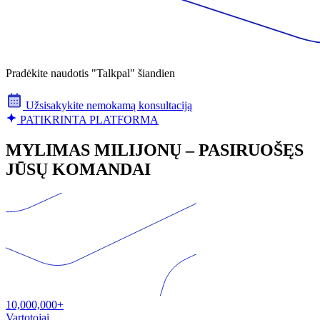
Pradėkite naudotis "Talkpal" šiandien
Užsisakykite nemokamą konsultaciją
PATIKRINTA PLATFORMA
MYLIMAS MILIJONŲ – PASIRUOŠĘS
JŪSŲ KOMANDAI
10,000,000+
Vartotojai