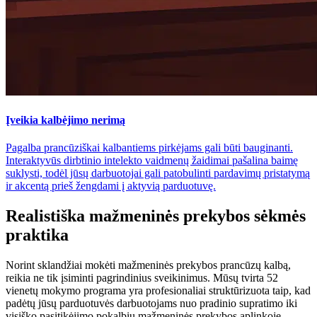
Įveikia kalbėjimo nerimą
Pagalba prancūziškai kalbantiems pirkėjams gali būti bauginanti.
Interaktyvūs dirbtinio intelekto vaidmenų žaidimai pašalina baimę
suklysti, todėl jūsų darbuotojai gali patobulinti pardavimų pristatymą
ir akcentą prieš žengdami į aktyvią parduotuvę.
Realistiška mažmeninės prekybos sėkmės
praktika
Norint sklandžiai mokėti mažmeninės prekybos prancūzų kalbą,
reikia ne tik įsiminti pagrindinius sveikinimus. Mūsų tvirta 52
vienetų mokymo programa yra profesionaliai struktūrizuota taip, kad
padėtų jūsų parduotuvės darbuotojams nuo pradinio supratimo iki
visiško pasitikėjimo pokalbiu mažmeninės prekybos aplinkoje.