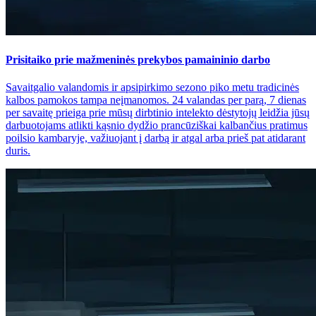
Prisitaiko prie mažmeninės prekybos pamaininio darbo
Savaitgalio valandomis ir apsipirkimo sezono piko metu tradicinės
kalbos pamokos tampa neįmanomos. 24 valandas per parą, 7 dienas
per savaitę prieiga prie mūsų dirbtinio intelekto dėstytojų leidžia jūsų
darbuotojams atlikti kąsnio dydžio prancūziškai kalbančius pratimus
poilsio kambaryje, važiuojant į darbą ir atgal arba prieš pat atidarant
duris.