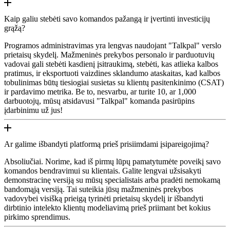
Kaip galiu stebėti savo komandos pažangą ir įvertinti investicijų
grąžą?
Programos administravimas yra lengvas naudojant "Talkpal" verslo
prietaisų skydelį. Mažmeninės prekybos personalo ir parduotuvių
vadovai gali stebėti kasdienį įsitraukimą, stebėti, kas atlieka kalbos
pratimus, ir eksportuoti vaizdines sklandumo ataskaitas, kad kalbos
tobulinimas būtų tiesiogiai susietas su klientų pasitenkinimo (CSAT)
ir pardavimo metrika. Be to, nesvarbu, ar turite 10, ar 1,000
darbuotojų, mūsų atsidavusi "Talkpal" komanda pasirūpins
įdarbinimu už jus!
Ar galime išbandyti platformą prieš prisiimdami įsipareigojimą?
Absoliučiai. Norime, kad iš pirmų lūpų pamatytumėte poveikį savo
komandos bendravimui su klientais. Galite lengvai užsisakyti
demonstracinę versiją su mūsų specialistais arba pradėti nemokamą
bandomąją versiją. Tai suteikia jūsų mažmeninės prekybos
vadovybei visišką prieigą tyrinėti prietaisų skydelį ir išbandyti
dirbtinio intelekto klientų modeliavimą prieš priimant bet kokius
pirkimo sprendimus.