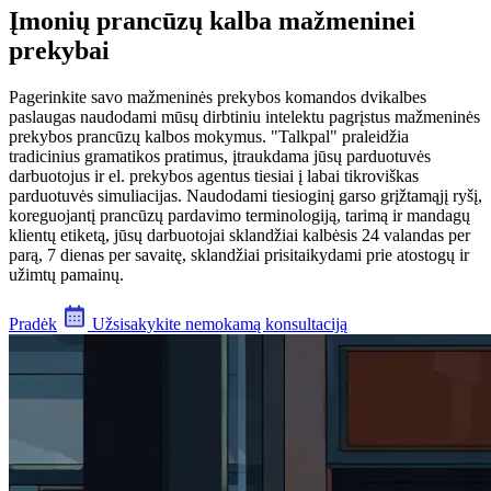
Įmonių prancūzų kalba mažmeninei
prekybai
Pagerinkite savo mažmeninės prekybos komandos dvikalbes
paslaugas naudodami mūsų dirbtiniu intelektu pagrįstus mažmeninės
prekybos prancūzų kalbos mokymus. "Talkpal" praleidžia
tradicinius gramatikos pratimus, įtraukdama jūsų parduotuvės
darbuotojus ir el. prekybos agentus tiesiai į labai tikroviškas
parduotuvės simuliacijas. Naudodami tiesioginį garso grįžtamąjį ryšį,
koreguojantį prancūzų pardavimo terminologiją, tarimą ir mandagų
klientų etiketą, jūsų darbuotojai sklandžiai kalbėsis 24 valandas per
parą, 7 dienas per savaitę, sklandžiai prisitaikydami prie atostogų ir
užimtų pamainų.
Pradėk
Užsisakykite nemokamą konsultaciją