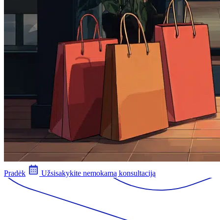
Pradėk
Užsisakykite nemokamą konsultaciją