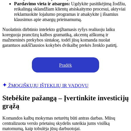
Pardavimo vieta ir atsargos:
Ugdykite pasitikėjimą žodžiu,
reikalingą sklandžiam klientų atsiskaitymo procesui, aktyviai
reklamuokite lojalumo programas ir atsakykite į išsamius
klausimus apie atsargų prieinamumą.
Nuolatinis dirbtinio intelekto grįžtamasis ryšys realiuoju laiku
koreguoja prancūzų kalbos gramatiką, akcentų aiškumą ir
mažmeninės prekybos sintaksę, todėl jūsų komanda nuolat
garantuos aukščiausios kokybės dvikalbę prekės ženklo patirtį.
Pradėk
ŽMOGIŠKŲJŲ IŠTEKLIŲ IR VADOVŲ
Stebėkite pažangą – Įvertinkite investicijų
grąžą
Komandos kalbų mokymas neturėtų būti antras darbas. Mūsų
centralizuota verslo prietaisų skydelis suteikia jums visišką
matomumą, kaip tobulėja jūsų darbuotojai.