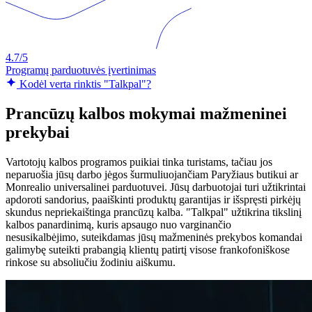
4.7/5
Programų parduotuvės įvertinimas
Kodėl verta rinktis "Talkpal"?
Prancūzų kalbos mokymai mažmeninei
prekybai
Vartotojų kalbos programos puikiai tinka turistams, tačiau jos
neparuošia jūsų darbo jėgos šurmuliuojančiam Paryžiaus butikui ar
Monrealio universalinei parduotuvei. Jūsų darbuotojai turi užtikrintai
apdoroti sandorius, paaiškinti produktų garantijas ir išspręsti pirkėjų
skundus nepriekaištinga prancūzų kalba. "Talkpal" užtikrina tikslinį
kalbos panardinimą, kuris apsaugo nuo varginančio
nesusikalbėjimo, suteikdamas jūsų mažmeninės prekybos komandai
galimybę suteikti prabangią klientų patirtį visose frankofoniškose
rinkose su absoliučiu žodiniu aiškumu.