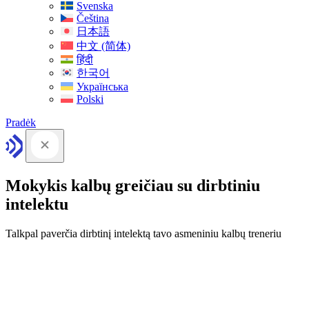
Svenska
Čeština
日本語
中文 (简体)
हिंदी
한국어
Українська
Polski
Pradėk
Mokykis kalbų greičiau su dirbtiniu
intelektu
Talkpal paverčia dirbtinį intelektą tavo asmeniniu kalbų treneriu