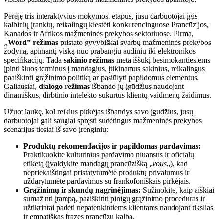
Perėję tris interaktyvius mokymosi etapus, jūsų darbuotojai įgis
kalbinių įrankių, reikalingų klestėti konkurencinguose Prancūzijos,
Kanados ir Afrikos mažmeninės prekybos sektoriuose. Pirma,
„Word” režimas
pristato gyvybiškai svarbų mažmeninės prekybos
žodyną, apimantį viską nuo prabangių audinių iki elektronikos
specifikacijų. Tada
sakinio režimas
meta iššūkį besimokantiesiems
įpinti šiuos terminus į mandagius, įtikinamus sakinius, reikalingus
paaiškinti grąžinimo politiką ar pasiūlyti papildomus elementus.
Galiausiai,
dialogo režimas
išbando jų įgūdžius naudojant
dinamiškus, dirbtinio intelekto sukurtus klientų vaidmenų žaidimus.
Užuot laukę, kol reiklus pirkėjas išbandys savo įgūdžius, jūsų
darbuotojai gali saugiai spręsti sudėtingus mažmeninės prekybos
scenarijus tiesiai iš savo įrenginių:
Produktų rekomendacijos ir papildomas pardavimas:
Praktikuokite kultūrinius pardavimo niuansus ir oficialų
etiketą (įvaldykite mandagų prancūzišką „
vous
„), kad
nepriekaištingai pristatytumėte produktų privalumus ir
uždarytumėte pardavimus su frankofoniškais pirkėjais.
Grąžinimų ir skundų nagrinėjimas:
Sužinokite, kaip aiškiai
sumažinti įtampą, paaiškinti pinigų grąžinimo procedūras ir
užtikrintai padėti nepatenkintiems klientams naudojant tikslias
ir empatiškas frazes prancūzų kalba.