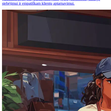
stebėjimui ir empatiškam klientų aptarnavimui.