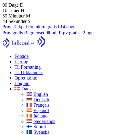
00
Dage
D
16
Timer
H
59
Minutter
M
43
Sekunder
S
Prøv Talkpal Premium gratis i 14 dage
Prøv gratis
Begrænset tilbud:
Prøv gratis i 2 uger
Forside
Læring
Til Forretning
Til Uddannelse
Opret konto
Log ind
Dansk
English
Deutsch
Français
Español
Italiano
Nederlands
Suomi
Svenska