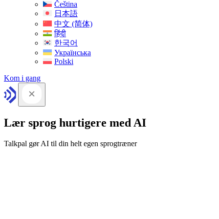
Čeština
日本語
中文 (简体)
हिंदी
한국어
Українська
Polski
Kom i gang
Lær sprog hurtigere med AI
Talkpal gør AI til din helt egen sprogtræner