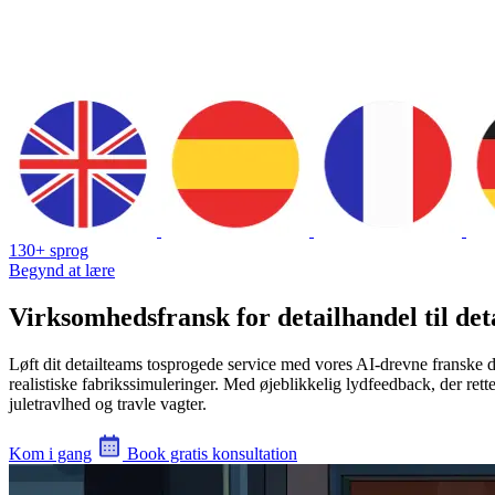
130+ sprog
Begynd at lære
Virksomhedsfransk for detailhandel til det
Løft dit detailteams tosprogede service med vores AI-drevne franske d
realistiske fabrikssimuleringer. Med øjeblikkelig lydfeedback, der rett
juletravlhed og travle vagter.
Kom i gang
Book gratis konsultation