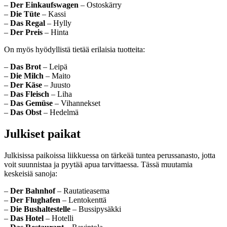
–
Der Einkaufswagen
– Ostoskärry
–
Die Tüte
– Kassi
–
Das Regal
– Hylly
–
Der Preis
– Hinta
On myös hyödyllistä tietää erilaisia tuotteita:
–
Das Brot
– Leipä
–
Die Milch
– Maito
–
Der Käse
– Juusto
–
Das Fleisch
– Liha
–
Das Gemüse
– Vihannekset
–
Das Obst
– Hedelmä
Julkiset paikat
Julkisissa paikoissa liikkuessa on tärkeää tuntea perussanasto, jotta
voit suunnistaa ja pyytää apua tarvittaessa. Tässä muutamia
keskeisiä sanoja:
–
Der Bahnhof
– Rautatieasema
–
Der Flughafen
– Lentokenttä
–
Die Bushaltestelle
– Bussipysäkki
–
Das Hotel
– Hotelli