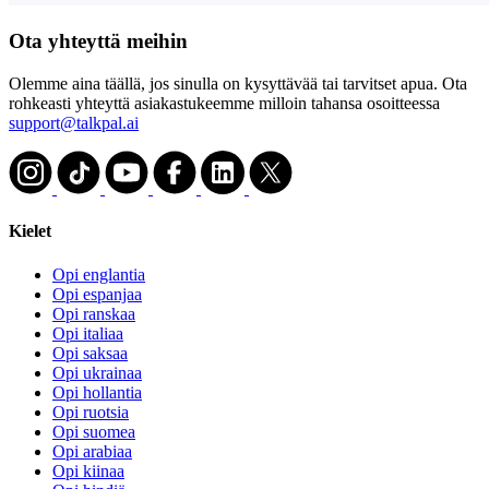
Ota yhteyttä meihin
Olemme aina täällä, jos sinulla on kysyttävää tai tarvitset apua. Ota
rohkeasti yhteyttä asiakastukeemme milloin tahansa osoitteessa
support@talkpal.ai
Kielet
Opi englantia
Opi espanjaa
Opi ranskaa
Opi italiaa
Opi saksaa
Opi ukrainaa
Opi hollantia
Opi ruotsia
Opi suomea
Opi arabiaa
Opi kiinaa