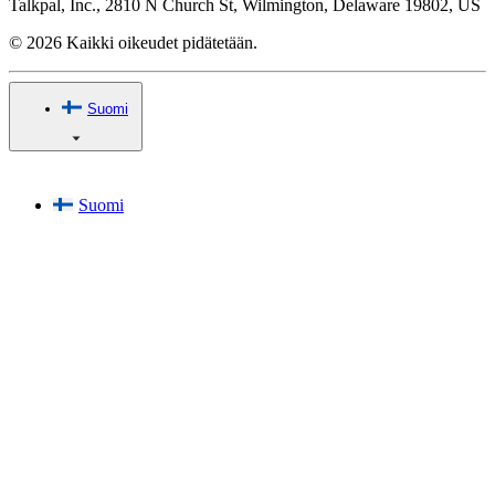
Talkpal, Inc., 2810 N Church St, Wilmington, Delaware 19802, US
© 2026 Kaikki oikeudet pidätetään.
Suomi
Suomi