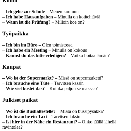
Koulu
–
Ich gehe zur Schule
– Menen kouluun
–
Ich habe Hausaufgaben
– Minulla on kotitehtäviä
–
Wann ist die Prüfung?
– Milloin koe on?
Työpaikka
–
Ich bin im Büro
– Olen toimistossa
–
Ich habe ein Meeting
– Minulla on kokous
–
Kannst du das bitte erledigen?
– Voitko hoitaa tämän?
Kaupat
–
Wo ist der Supermarkt?
– Missä on supermarketti?
–
Ich brauche eine Tüte
– Tarvitsen kassin
–
Wie viel kostet das?
– Kuinka paljon se maksaa?
Julkiset paikat
–
Wo ist die Bushaltestelle?
– Missä on bussipysäkki?
–
Ich brauche ein Taxi
– Tarvitsen taksin
–
Ist hier in der Nähe ein Restaurant?
– Onko täällä lähellä
ravintolaa?