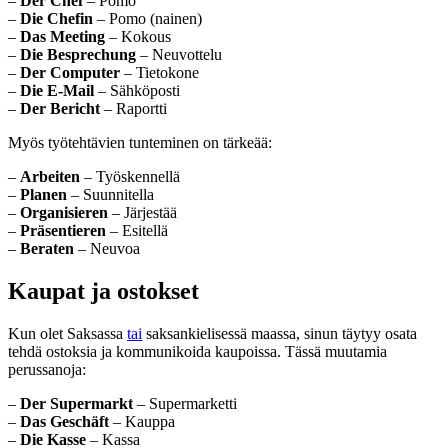
–
Der Chef
– Pomo
–
Die Chefin
– Pomo (nainen)
–
Das Meeting
– Kokous
–
Die Besprechung
– Neuvottelu
–
Der Computer
– Tietokone
–
Die E-Mail
– Sähköposti
–
Der Bericht
– Raportti
Myös työtehtävien tunteminen on tärkeää:
–
Arbeiten
– Työskennellä
–
Planen
– Suunnitella
–
Organisieren
– Järjestää
–
Präsentieren
– Esitellä
–
Beraten
– Neuvoa
Kaupat ja ostokset
Kun olet Saksassa
tai
saksankielisessä maassa, sinun täytyy osata
tehdä ostoksia ja kommunikoida kaupoissa. Tässä muutamia
perussanoja:
–
Der Supermarkt
– Supermarketti
–
Das Geschäft
– Kauppa
–
Die Kasse
– Kassa