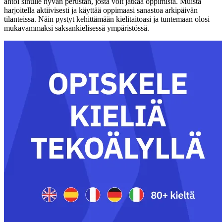
antoi sinulle hyvän perustan, josta voit jatkaa oppimista. Muista
harjoitella aktiivisesti ja käyttää oppimaasi sanastoa arkipäivän
tilanteissa. Näin pystyt kehittämään kielitaitoasi ja tuntemaan olosi
mukavammaksi saksankielisessä ympäristössä.