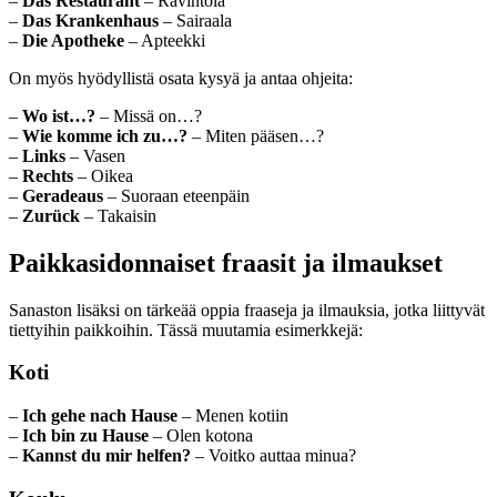
–
Das Restaurant
– Ravintola
–
Das Krankenhaus
– Sairaala
–
Die Apotheke
– Apteekki
On myös hyödyllistä osata kysyä ja antaa ohjeita:
–
Wo ist…?
– Missä on…?
–
Wie komme ich zu…?
– Miten pääsen…?
–
Links
– Vasen
–
Rechts
– Oikea
–
Geradeaus
– Suoraan eteenpäin
–
Zurück
– Takaisin
Paikkasidonnaiset fraasit ja ilmaukset
Sanaston lisäksi on tärkeää oppia fraaseja ja ilmauksia, jotka liittyvät
tiettyihin paikkoihin. Tässä muutamia esimerkkejä:
Koti
–
Ich gehe nach Hause
– Menen kotiin
–
Ich bin zu Hause
– Olen kotona
–
Kannst du mir helfen?
– Voitko auttaa minua?