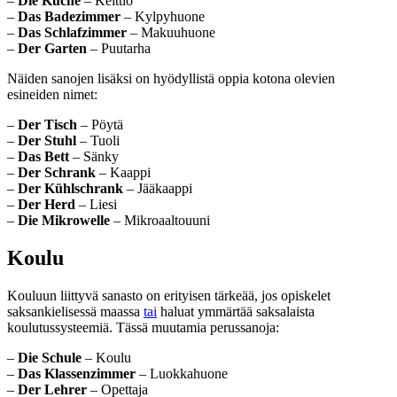
–
Die Küche
– Keittiö
–
Das Badezimmer
– Kylpyhuone
–
Das Schlafzimmer
– Makuuhuone
–
Der Garten
– Puutarha
Näiden sanojen lisäksi on hyödyllistä oppia kotona olevien
esineiden nimet:
–
Der Tisch
– Pöytä
–
Der Stuhl
– Tuoli
–
Das Bett
– Sänky
–
Der Schrank
– Kaappi
–
Der Kühlschrank
– Jääkaappi
–
Der Herd
– Liesi
–
Die Mikrowelle
– Mikroaaltouuni
Koulu
Kouluun liittyvä sanasto on erityisen tärkeää, jos opiskelet
saksankielisessä maassa
tai
haluat ymmärtää saksalaista
koulutussysteemiä. Tässä muutamia perussanoja:
–
Die Schule
– Koulu
–
Das Klassenzimmer
– Luokkahuone
–
Der Lehrer
– Opettaja