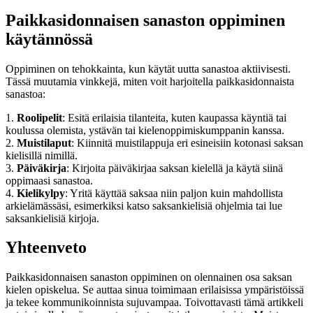
Paikkasidonnaisen sanaston oppiminen
käytännössä
Oppiminen on tehokkainta, kun käytät uutta sanastoa aktiivisesti.
Tässä muutamia vinkkejä, miten voit harjoitella paikkasidonnaista
sanastoa:
1.
Roolipelit
: Esitä erilaisia tilanteita, kuten kaupassa käyntiä tai
koulussa olemista, ystävän tai kielenoppimiskumppanin kanssa.
2.
Muistilaput
: Kiinnitä muistilappuja eri esineisiin kotonasi saksan
kielisillä nimillä.
3.
Päiväkirja
: Kirjoita päiväkirjaa saksan kielellä ja käytä siinä
oppimaasi sanastoa.
4.
Kielikylpy
: Yritä käyttää saksaa niin paljon kuin mahdollista
arkielämässäsi, esimerkiksi katso saksankielisiä ohjelmia tai lue
saksankielisiä kirjoja.
Yhteenveto
Paikkasidonnaisen sanaston oppiminen on olennainen osa saksan
kielen opiskelua. Se auttaa sinua toimimaan erilaisissa ympäristöissä
ja tekee kommunikoinnista sujuvampaa. Toivottavasti tämä artikkeli