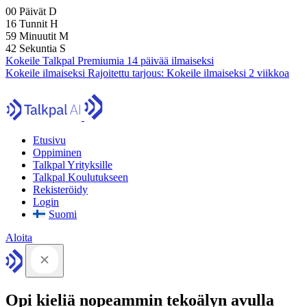
00
Päivät
D
16
Tunnit
H
59
Minuutit
M
41
Sekuntia
S
Kokeile Talkpal Premiumia 14 päivää ilmaiseksi
Kokeile ilmaiseksi
Rajoitettu tarjous:
Kokeile ilmaiseksi 2 viikkoa
Etusivu
Oppiminen
Talkpal Yrityksille
Talkpal Koulutukseen
Rekisteröidy
Login
Suomi
Aloita
Opi kieliä nopeammin tekoälyn avulla