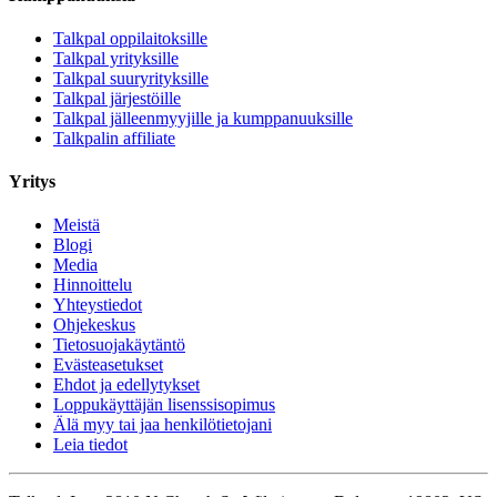
Talkpal oppilaitoksille
Talkpal yrityksille
Talkpal suuryrityksille
Talkpal järjestöille
Talkpal jälleenmyyjille ja kumppanuuksille
Talkpalin affiliate
Yritys
Meistä
Blogi
Media
Hinnoittelu
Yhteystiedot
Ohjekeskus
Tietosuojakäytäntö
Evästeasetukset
Ehdot ja edellytykset
Loppukäyttäjän lisenssisopimus
Älä myy tai jaa henkilötietojani
Leia tiedot