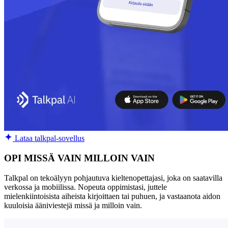
Lataa talkpal-sovellus
OPI MISSÄ VAIN MILLOIN VAIN
Talkpal on tekoälyyn pohjautuva kieltenopettajasi, joka on saatavilla
verkossa ja mobiilissa. Nopeuta oppimistasi, juttele
mielenkiintoisista aiheista kirjoittaen tai puhuen, ja vastaanota aidon
kuuloisia ääniviestejä missä ja milloin vain.