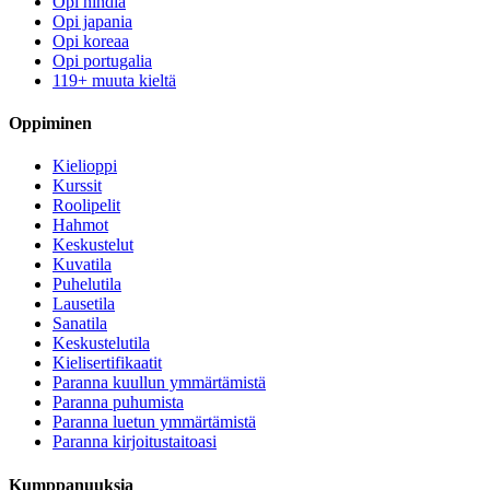
Opi hindiä
Opi japania
Opi koreaa
Opi portugalia
119+ muuta kieltä
Oppiminen
Kielioppi
Kurssit
Roolipelit
Hahmot
Keskustelut
Kuvatila
Puhelutila
Lausetila
Sanatila
Keskustelutila
Kielisertifikaatit
Paranna kuullun ymmärtämistä
Paranna puhumista
Paranna luetun ymmärtämistä
Paranna kirjoitustaitoasi
Kumppanuuksia