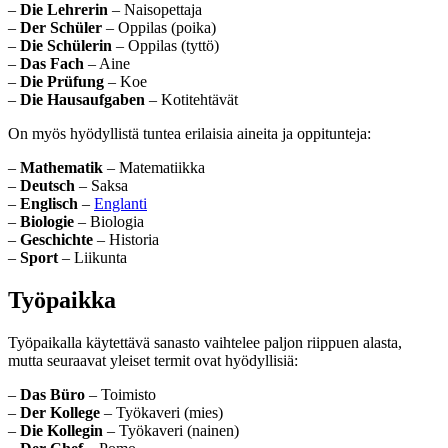
–
Die Lehrerin
– Naisopettaja
–
Der Schüler
– Oppilas (poika)
–
Die Schülerin
– Oppilas (tyttö)
–
Das Fach
– Aine
–
Die Prüfung
– Koe
–
Die Hausaufgaben
– Kotitehtävät
On myös hyödyllistä tuntea erilaisia aineita ja oppitunteja:
–
Mathematik
– Matematiikka
–
Deutsch
– Saksa
–
Englisch
–
Englanti
–
Biologie
– Biologia
–
Geschichte
– Historia
–
Sport
– Liikunta
Työpaikka
Työpaikalla käytettävä sanasto vaihtelee paljon riippuen alasta,
mutta seuraavat yleiset termit ovat hyödyllisiä:
–
Das Büro
– Toimisto
–
Der Kollege
– Työkaveri (mies)
–
Die Kollegin
– Työkaveri (nainen)