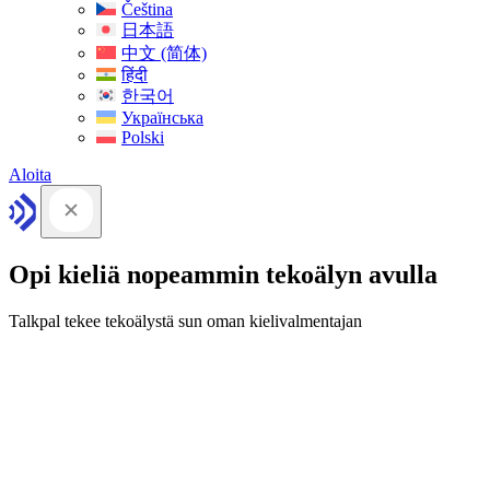
Čeština
日本語
中文 (简体)
हिंदी
한국어
Українська
Polski
Aloita
Opi kieliä nopeammin tekoälyn avulla
Talkpal tekee tekoälystä sun oman kielivalmentajan