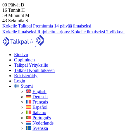
00
Päivät
D
16
Tunnit
H
59
Minuutit
M
42
Sekuntia
S
Kokeile Talkpal Premiumia 14 päivää ilmaiseksi
Kokeile ilmaiseksi
Rajoitettu tarjous:
Kokeile ilmaiseksi 2 viikkoa
Etusivu
Oppiminen
Talkpal Yrityksille
Talkpal Koulutukseen
Rekisteröidy
Login
Suomi
English
Deutsch
Français
Español
Italiano
Português
Nederlands
Svenska