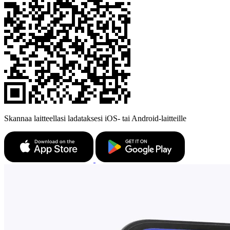
Skannaa laitteellasi ladataksesi iOS- tai Android-laitteille