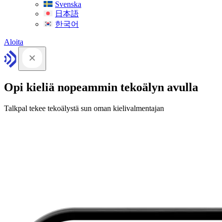
Svenska
日本語
한국어
Aloita
Opi kieliä nopeammin tekoälyn avulla
Talkpal tekee tekoälystä sun oman kielivalmentajan