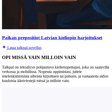
Paikan prepositiot Latvian kieliopin harjoitukset
Lataa talkpal-sovellus
OPI MISSÄ VAIN MILLOIN VAIN
Talkpal on tekoälyyn pohjautuva kieltenopettajasi, joka on saatavilla
verkossa ja mobiilissa. Nopeuta oppimistasi, juttele
mielenkiintoisista aiheista kirjoittaen tai puhuen, ja vastaanota aidon
kuuloisia ääniviestejä missä ja milloin vain.