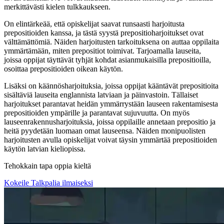
merkittävästi kielen tulkkaukseen.
On elintärkeää, että opiskelijat saavat runsaasti harjoitusta
prepositioiden kanssa, ja tästä syystä prepositioharjoitukset ovat
välttämättömiä. Näiden harjoitusten tarkoituksena on auttaa oppilaita
ymmärtämään, miten prepositiot toimivat. Tarjoamalla lauseita,
joissa oppijat täyttävät tyhjät kohdat asianmukaisilla prepositioilla,
osoittaa prepositioiden oikean käytön.
Lisäksi on käännösharjoituksia, joissa oppijat kääntävät prepositioita
sisältäviä lauseita englannista latviaan ja päinvastoin. Tällaiset
harjoitukset parantavat heidän ymmärrystään lauseen rakentamisesta
prepositioiden ympärille ja parantavat sujuvuutta. On myös
lauseenrakennusharjoituksia, joissa oppilaille annetaan prepositio ja
heitä pyydetään luomaan omat lauseensa. Näiden monipuolisten
harjoitusten avulla opiskelijat voivat täysin ymmärtää prepositioiden
käytön latvian kieliopissa.
Tehokkain tapa oppia kieltä
Kokeile Talkpalia ilmaiseksi