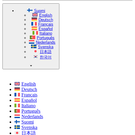
Suomi
English
Deutsch
Français
Español
Italiano
Português
Nederlands
Svenska
日本語
한국어
English
Deutsch
Français
Español
Italiano
Português
Nederlands
Suomi
Svenska
日本語