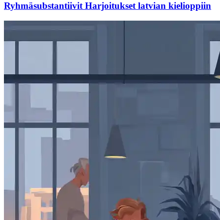
Ryhmäsubstantiivit Harjoitukset latvian kielioppiin