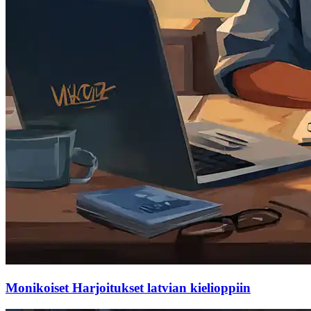
Monikoiset Harjoitukset latvian kielioppiin