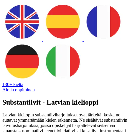
130+ kieltä
Aloita oppiminen
Substantiivit - Latvian kielioppi
Latvian kieliopin substantiiviharjoitukset ovat tärkeitä, koska ne
auttavat ymmärtämään kielen rakennetta. Ne sisältävät substantiivin
taivutusharjoituksia, joissa opiskelijat harjoittelevat seitsemää
tapausta – nominatiivi, genetiivi, datiivi, akkusatiivi, instrumentaali,