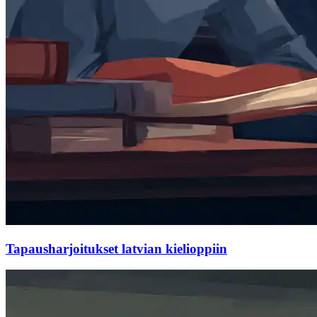
Tapausharjoitukset latvian kielioppiin