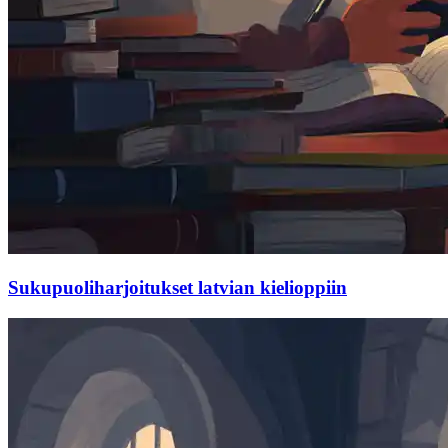
Sukupuoliharjoitukset latvian kielioppiin