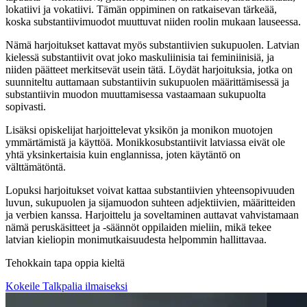
lokatiivi ja vokatiivi. Tämän oppiminen on ratkaisevan tärkeää,
koska substantiivimuodot muuttuvat niiden roolin mukaan lauseessa.
Nämä harjoitukset kattavat myös substantiivien sukupuolen. Latvian
kielessä substantiivit ovat joko maskuliinisia tai feminiinisiä, ja
niiden päätteet merkitsevät usein tätä. Löydät harjoituksia, jotka on
suunniteltu auttamaan substantiivin sukupuolen määrittämisessä ja
substantiivin muodon muuttamisessa vastaamaan sukupuolta
sopivasti.
Lisäksi opiskelijat harjoittelevat yksikön ja monikon muotojen
ymmärtämistä ja käyttöä. Monikkosubstantiivit latviassa eivät ole
yhtä yksinkertaisia kuin englannissa, joten käytäntö on
välttämätöntä.
Lopuksi harjoitukset voivat kattaa substantiivien yhteensopivuuden
luvun, sukupuolen ja sijamuodon suhteen adjektiivien, määritteiden
ja verbien kanssa. Harjoittelu ja soveltaminen auttavat vahvistamaan
nämä peruskäsitteet ja -säännöt oppilaiden mieliin, mikä tekee
latvian kieliopin monimutkaisuudesta helpommin hallittavaa.
Tehokkain tapa oppia kieltä
Kokeile Talkpalia ilmaiseksi