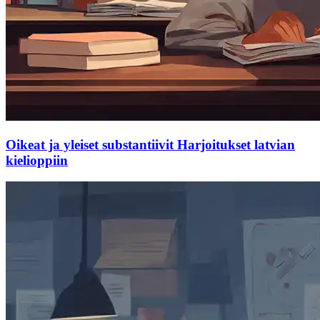
Oikeat ja yleiset substantiivit Harjoitukset latvian
kielioppiin