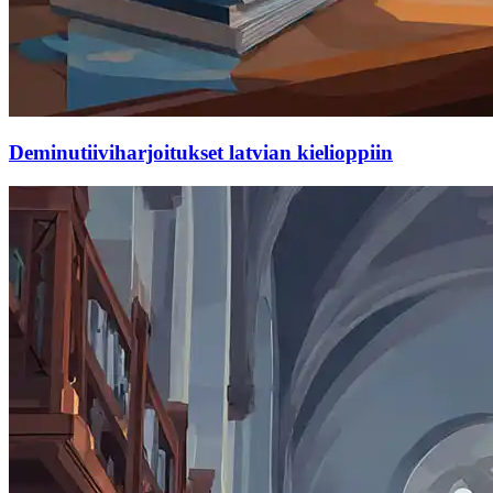
Deminutiiviharjoitukset latvian kielioppiin