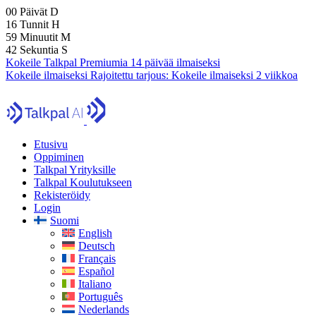
00
Päivät
D
16
Tunnit
H
59
Minuutit
M
40
Sekuntia
S
Kokeile Talkpal Premiumia 14 päivää ilmaiseksi
Kokeile ilmaiseksi
Rajoitettu tarjous:
Kokeile ilmaiseksi 2 viikkoa
Etusivu
Oppiminen
Talkpal Yrityksille
Talkpal Koulutukseen
Rekisteröidy
Login
Suomi
English
Deutsch
Français
Español
Italiano
Português
Nederlands