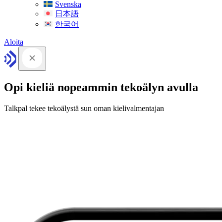
Svenska
日本語
한국어
Aloita
Opi kieliä nopeammin tekoälyn avulla
Talkpal tekee tekoälystä sun oman kielivalmentajan