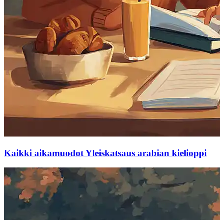
Kaikki aikamuodot Yleiskatsaus arabian kielioppi