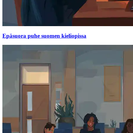
Epäsuora puhe suomen kieliopissa