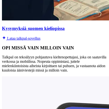
Kysymyksiä suomen kieliopissa
Lataa talkpal-sovellus
OPI MISSÄ VAIN MILLOIN VAIN
Talkpal on tekoälyyn pohjautuva kieltenopettajasi, joka on saatavilla
verkossa ja mobiilissa. Nopeuta oppimistasi, juttele
mielenkiintoisista aiheista kirjoittaen tai puhuen, ja vastaanota aidon
kuuloisia ääniviestejä missä ja milloin vain.