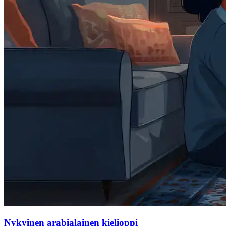
Nykyinen arabialainen kielioppi