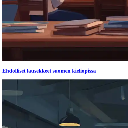
Ehdolliset lausekkeet suomen kieliopissa