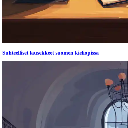
Suhteelliset lausekkeet suomen kieliopissa