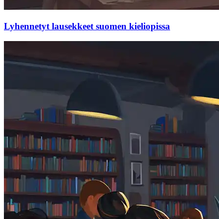
Lyhennetyt lausekkeet suomen kieliopissa