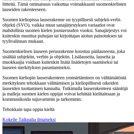
liitteitä. Tämä ominaisuus vaikuttaa voimakkaasti suomenkielisten
lauseiden rakenteeseen.
Suomen kieliopissa lauserakenne on tyypillisesti subjekti-verbi-
objekti (SVO), vaikka muut sanajärjestyksen variaatiot ovat
mahdollisia suomen kielen joustavuuden vuoksi. Sanajärjestys voi
kuitenkin muuttua puhujan tai kirjoittajan aiotun painotuksen tai
tyylivalinnan mukaan.
Suomenkielisen lauseen perusrakenne koostuu päälauseesta, joka
sisältää subjektin, verbin ja objektin. Lisälauseita, lauseita ja
muokkaajia voidaan kuitenkin lisätä lisätietojen saamiseksi tai
lauseen merkityksen parantamiseksi.
Suomen kieliopin lauserakenteen ymmärtäminen on välttämätöntä
merkityksen tehokkaan välittämisen ja kieliopillisesti oikeiden
lauseiden tuottamisen kannalta. Tutkimalla lauserakenteen sääntöjä
ja malleja suomen kielen oppijat voivat kehittää kielitaitoaan ja
kommunikoida sujuvammin ja tarkemmin.
Tehokkain tapa oppia kieltä
Kokeile Talkpalia ilmaiseksi