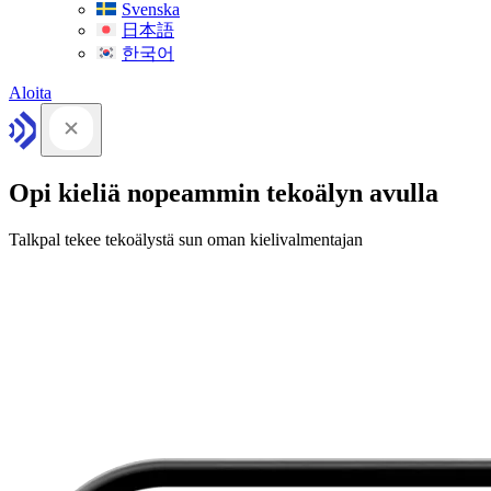
Svenska
日本語
한국어
Aloita
Opi kieliä nopeammin tekoälyn avulla
Talkpal tekee tekoälystä sun oman kielivalmentajan