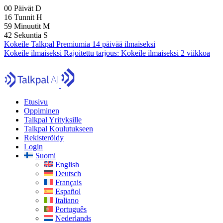
00
Päivät
D
16
Tunnit
H
59
Minuutit
M
40
Sekuntia
S
Kokeile Talkpal Premiumia 14 päivää ilmaiseksi
Kokeile ilmaiseksi
Rajoitettu tarjous:
Kokeile ilmaiseksi 2 viikkoa
Etusivu
Oppiminen
Talkpal Yrityksille
Talkpal Koulutukseen
Rekisteröidy
Login
Suomi
English
Deutsch
Français
Español
Italiano
Português
Nederlands