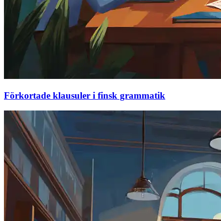
Förkortade klausuler i finsk grammatik