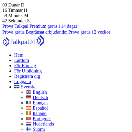
00
Dagar
D
16
Timmar
H
59
Minuter
M
40
Sekunder
S
Prova Talkpal Premium gratis i 14 dagar
Prova gratis
Begränsat erbjudande:
Prova gratis i 2 veckor
Hem
Lärdom
För Företag
För Utbildning
Registrera dig
Logga in
Svenska
English
Deutsch
Français
Español
Italiano
Português
Nederlands
Suomi