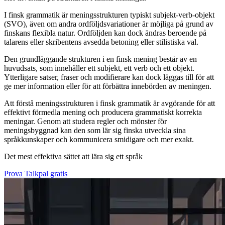
I finsk grammatik är meningsstrukturen typiskt subjekt-verb-objekt
(SVO), även om andra ordföljdsvariationer är möjliga på grund av
finskans flexibla natur. Ordföljden kan dock ändras beroende på
talarens eller skribentens avsedda betoning eller stilistiska val.
Den grundläggande strukturen i en finsk mening består av en
huvudsats, som innehåller ett subjekt, ett verb och ett objekt.
Ytterligare satser, fraser och modifierare kan dock läggas till för att
ge mer information eller för att förbättra innebörden av meningen.
Att förstå meningsstrukturen i finsk grammatik är avgörande för att
effektivt förmedla mening och producera grammatiskt korrekta
meningar. Genom att studera regler och mönster för
meningsbyggnad kan den som lär sig finska utveckla sina
språkkunskaper och kommunicera smidigare och mer exakt.
Det mest effektiva sättet att lära sig ett språk
Prova Talkpal gratis