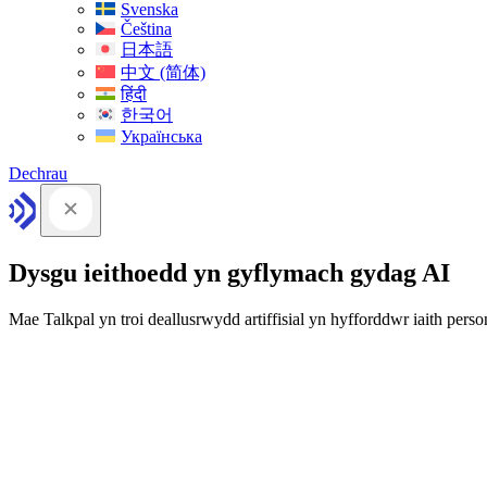
Svenska
Čeština
日本語
中文 (简体)
हिंदी
한국어
Українська
Dechrau
Dysgu ieithoedd yn gyflymach gydag AI
Mae Talkpal yn troi deallusrwydd artiffisial yn hyfforddwr iaith person