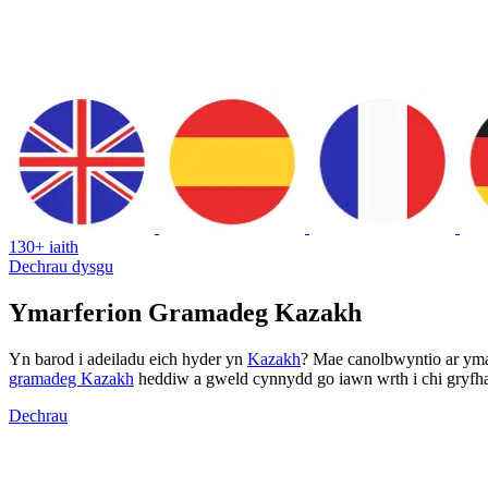
130+ iaith
Dechrau dysgu
Ymarferion Gramadeg Kazakh
Yn barod i adeiladu eich hyder yn
Kazakh
? Mae canolbwyntio ar ymar
gramadeg Kazakh
heddiw a gweld cynnydd go iawn wrth i chi gryfha
Dechrau