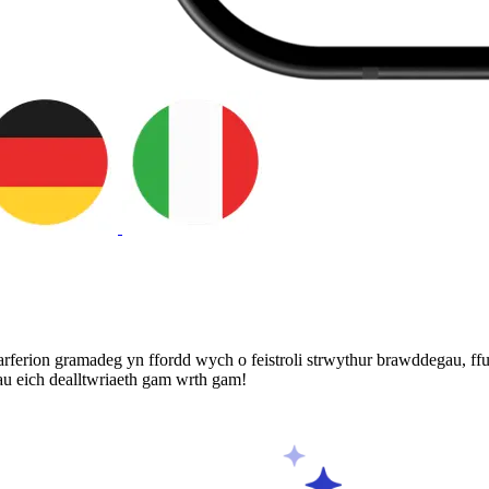
ferion gramadeg yn ffordd wych o feistroli strwythur brawddegau, ffu
u eich dealltwriaeth gam wrth gam!