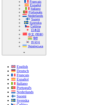
Français
Español
Italiano
Português
Nederlands
Suomi
Svenska
Čeština
日本語
中文 (简体)
हिंदी
한국어
Українська
English
Deutsch
Français
Español
Italiano
Português
Nederlands
Suomi
Svenska
Čeština