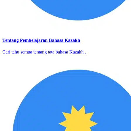
Tentang Pembelajaran Bahasa Kazakh
Cari tahu semua tentang tata bahasa Kazakh .