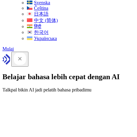
Svenska
Čeština
日本語
中文 (简体)
हिंदी
한국어
Українська
Mulai
Belajar bahasa lebih cepat dengan AI
Talkpal bikin AI jadi pelatih bahasa pribadimu