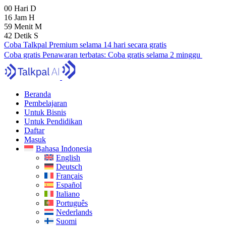
00
Hari
D
16
Jam
H
59
Menit
M
41
Detik
S
Coba Talkpal Premium selama 14 hari secara gratis
Coba gratis
Penawaran terbatas:
Coba gratis selama 2 minggu
Beranda
Pembelajaran
Untuk Bisnis
Untuk Pendidikan
Daftar
Masuk
Bahasa Indonesia
English
Deutsch
Français
Español
Italiano
Português
Nederlands
Suomi