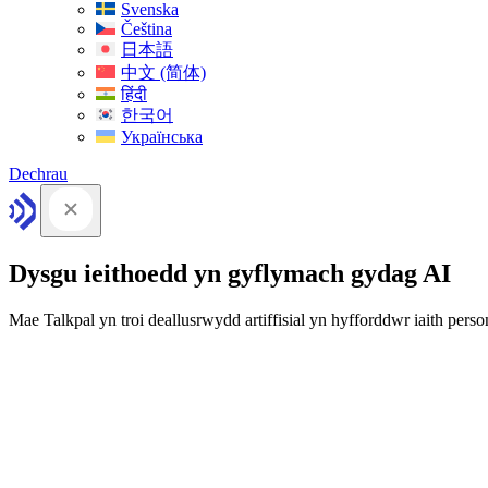
Svenska
Čeština
日本語
中文 (简体)
हिंदी
한국어
Українська
Dechrau
Dysgu ieithoedd yn gyflymach gydag AI
Mae Talkpal yn troi deallusrwydd artiffisial yn hyfforddwr iaith person