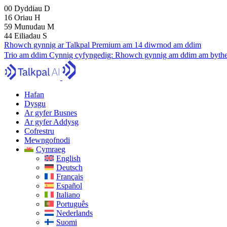
00
Dyddiau
D
16
Oriau
H
59
Munudau
M
43
Eiliadau
S
Rhowch gynnig ar Talkpal Premium am 14 diwrnod am ddim
Trio am ddim
Cynnig cyfyngedig:
Rhowch gynnig am ddim am bythe
Hafan
Dysgu
Ar gyfer Busnes
Ar gyfer Addysg
Cofrestru
Mewngofnodi
Cymraeg
English
Deutsch
Français
Español
Italiano
Português
Nederlands
Suomi