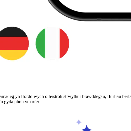
amadeg yn ffordd wych o feistroli strwythur brawddegau, ffurfiau ber
fu gyda phob ymarfer!