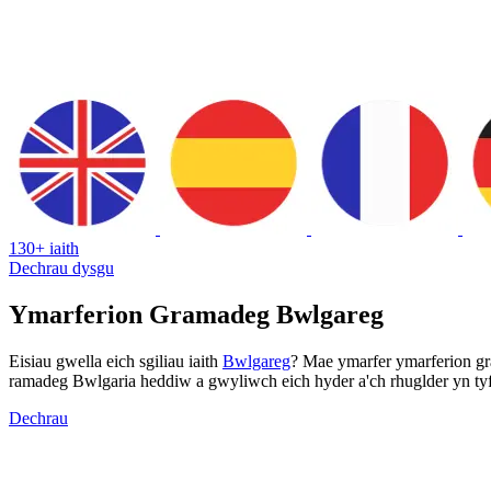
130+ iaith
Dechrau dysgu
Ymarferion Gramadeg Bwlgareg
Eisiau gwella eich sgiliau iaith
Bwlgareg
? Mae ymarfer ymarferion gr
ramadeg Bwlgaria heddiw a gwyliwch eich hyder a'ch rhuglder yn ty
Dechrau