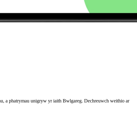
fau, a phatrymau unigryw yr iaith Bwlgareg. Dechreuwch weithio ar