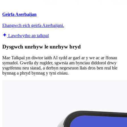
Geirfa Aserbaijan
Ehangwch eich geirfa Azerbaijani.
Lawrlwytho ap talkpal
Dysgwch unrhyw le unrhyw bryd
Mae Talkpal yn diwtor iaith AI sydd ar gael ar y we ac ar ffonau
symudol. Gwella dy ruglder, sgwrsia am bynciau diddorol drwy
ysgrifennu neu siarad, a derbyn negeseuon llais dros ben real ble
bynnag a phryd bynnag y tyni eisiau.