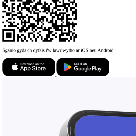
Sganio gyda'ch dyfais i'w lawrlwytho ar iOS neu Android