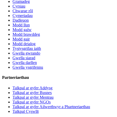
Gramadeg
Cyrsiau
Chwarae rôl
Cymeriadau
Dadleuon
Modd llun
Modd galw
Modd brawddeg
Modd gair
Modd deialog
Tystysgrifau iaith
Gwella gwrando
Gwella siarad
Gwella darllen
Gwella ysgrifennu
Partneriaethau
Talkpal ar gyfer Addysg
Talkpal ar gyfer Busnes
Talkpal ar gyfer Mentrau
Talkpal ar gyfer NGOs
Talkpal ar gyfer Ailwerthwyr a Phartneriaethau
Talkpal Cyswllt