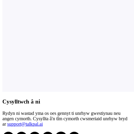
Cysylltwch â ni
Rydyn ni wastad yma os oes gennyt ti unrhyw gwestiynau neu
angen cymorth. Cysyllta â'n tîm cymorth cwsmeriaid unrhyw bryd
ar
support@talkpal.ai