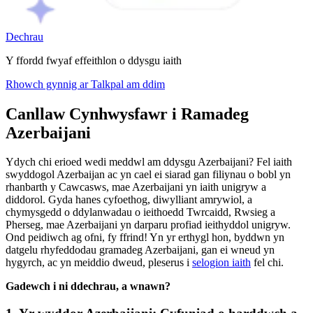
Dechrau
Y ffordd fwyaf effeithlon o ddysgu iaith
Rhowch gynnig ar Talkpal am ddim
Canllaw Cynhwysfawr i Ramadeg
Azerbaijani
Ydych chi erioed wedi meddwl am ddysgu Azerbaijani? Fel iaith
swyddogol Azerbaijan ac yn cael ei siarad gan filiynau o bobl yn
rhanbarth y Cawcasws, mae Azerbaijani yn iaith unigryw a
diddorol. Gyda hanes cyfoethog, diwylliant amrywiol, a
chymysgedd o ddylanwadau o ieithoedd Twrcaidd, Rwsieg a
Pherseg, mae Azerbaijani yn darparu profiad ieithyddol unigryw.
Ond peidiwch ag ofni, fy ffrind! Yn yr erthygl hon, byddwn yn
datgelu rhyfeddodau gramadeg Azerbaijani, gan ei wneud yn
hygyrch, ac yn meiddio dweud, pleserus i
selogion iaith
fel chi.
Gadewch i ni ddechrau, a wnawn?