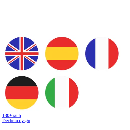
130+ iaith
Dechrau dysgu