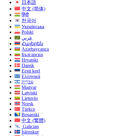
日本語
中文 (简体)
हिंदी
한국어
Українська
Polski
عربي
Հայերեն
Azərbaycanca
Български
Hrvatski
Dansk
Eesti keel
Ελληνικά
עִברִית
Magyar
Latviski
Lietuvių
Norsk
Türkçe
Bosanski
中文 (繁體)
Galician
Íslenskur