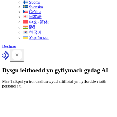
Suomi
Svenska
Čeština
日本語
中文 (简体)
हिंदी
한국어
Українська
Dechrau
Dysgu ieithoedd yn gyflymach gydag AI
Mae Talkpal yn troi deallusrwydd artiffisial yn hyfforddwr iaith
personol i ti