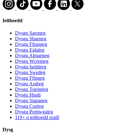
Ieithoedd
Dysgu Saesneg
Dysgu Sbaeneg
Dysgu Ffrangeg
Dysgu Eidaleg
Dysgu Almaeneg
Dysgu Wcreineg
Dysgu Iseldireg
Dysgu Swedeg
Dysgu Ffinneg
Dysgu Arabeg
Dysgu Tsieinëeg
Dysgu Hindi
Dysgu Siapaneg
Dysgu Corëeg
Dysgu Portiwgaleg
119+ o ieithoedd eraill
Dysg