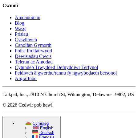
Cwmni
Amdanom ni
Blog
Wasg
Prisiau
Cysylltwch
Canolfan Gymorth
Polisi Preifatrwydd
Dewisiadau Cwcis
Telerau ac Amodau
Cytundeb Trwydded Defnyddiwr Terfynol
Peidiwch â gwerthu/rannu fy ngwybodaeth bersonol
Argraffnod
Talkpal, Inc., 2810 N Church St, Wilmington, Delaware 19802, US
© 2026 Cedwir pob hawl.
Cymraeg
English
Deutsch
Français