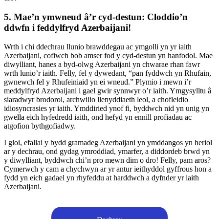
5. Mae’n ymwneud â’r cyd-destun: Cloddio’n
ddwfn i feddylfryd Azerbaijani!
Wrth i chi ddechrau llunio brawddegau ac ymgolli yn yr iaith
Azerbaijani, cofiwch bob amser fod y cyd-destun yn hanfodol. Mae
diwylliant, hanes a byd-olwg Azerbaijani yn chwarae rhan fawr
wrth lunio’r iaith. Felly, fel y dywedant, “pan fyddwch yn Rhufain,
gwnewch fel y Rhufeiniaid yn ei wneud.” Plymio i mewn i’r
meddylfryd Azerbaijani i gael gwir synnwyr o’r iaith. Ymgysylltu â
siaradwyr brodorol, archwilio llenyddiaeth leol, a chofleidio
idiosyncrasies yr iaith. Ymddiried ynof fi, byddwch nid yn unig yn
gwella eich hyfedredd iaith, ond hefyd yn ennill profiadau ac
atgofion bythgofiadwy.
I gloi, efallai y bydd gramadeg Azerbaijani yn ymddangos yn heriol
ar y dechrau, ond gydag ymroddiad, ymarfer, a diddordeb brwd yn
y diwylliant, byddwch chi’n pro mewn dim o dro! Felly, pam aros?
Cymerwch y cam a chychwyn ar yr antur ieithyddol gyffrous hon a
fydd yn eich gadael yn rhyfeddu at harddwch a dyfnder yr iaith
Azerbaijani.