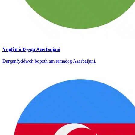
Ynglŷn â Dysgu Azerbaijani
Darganfyddwch bopeth am ramadeg Azerbaijani.