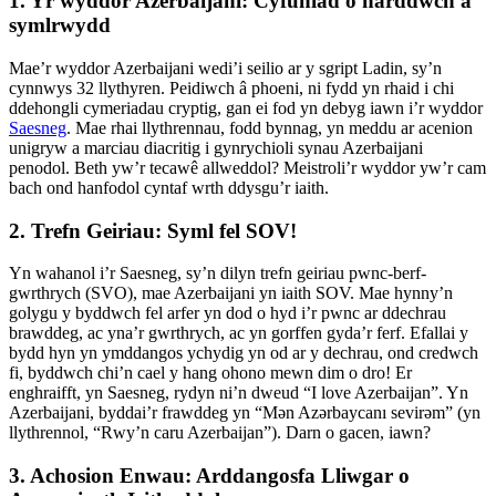
1. Yr wyddor Azerbaijani: Cyfuniad o harddwch a
symlrwydd
Mae’r wyddor Azerbaijani wedi’i seilio ar y sgript Ladin, sy’n
cynnwys 32 llythyren. Peidiwch â phoeni, ni fydd yn rhaid i chi
ddehongli cymeriadau cryptig, gan ei fod yn debyg iawn i’r wyddor
Saesneg
. Mae rhai llythrennau, fodd bynnag, yn meddu ar acenion
unigryw a marciau diacritig i gynrychioli synau Azerbaijani
penodol. Beth yw’r tecawê allweddol? Meistroli’r wyddor yw’r cam
bach ond hanfodol cyntaf wrth ddysgu’r iaith.
2. Trefn Geiriau: Syml fel SOV!
Yn wahanol i’r Saesneg, sy’n dilyn trefn geiriau pwnc-berf-
gwrthrych (SVO), mae Azerbaijani yn iaith SOV. Mae hynny’n
golygu y byddwch fel arfer yn dod o hyd i’r pwnc ar ddechrau
brawddeg, ac yna’r gwrthrych, ac yn gorffen gyda’r ferf. Efallai y
bydd hyn yn ymddangos ychydig yn od ar y dechrau, ond credwch
fi, byddwch chi’n cael y hang ohono mewn dim o dro! Er
enghraifft, yn Saesneg, rydyn ni’n dweud “I love Azerbaijan”. Yn
Azerbaijani, byddai’r frawddeg yn “Mən Azərbaycanı sevirəm” (yn
llythrennol, “Rwy’n caru Azerbaijan”). Darn o gacen, iawn?
3. Achosion Enwau: Arddangosfa Lliwgar o