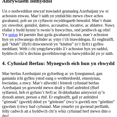
Amrywiaeth Ieithyddol
Un o nodweddion mwyaf trawiadol gramadeg Azerbaijani yw ei
achosion enwau. Mae’r iaith yn ymfalchïo mewn chwe achos
gwahanol, pob un yn cyflawni swyddogaeth benodol. Mae’r rhain
yn: enwebol, genidol, dativo, accusative, locative, ac ablative. Nawr,
efallai y bydd hynny’n swnio’n frawychus, ond peidiwch ag ofni!
Yn
union
fel paentio llun gyda gwahanol liwiau, mae’r achosion
hyn yn ychwanegu dyfnder ac ystyr i’ch brawddegau. Er enghraifft,
gall “kitab” (llyfr) drawsnewid yn “kitabın” (o’r llyfr) i gyfleu
meddiant. Wrth i chi ymgyfarwyddo â’r achosion hyn yn raddol,
byddwch chi’n dechrau gwerthfawrogi eu harwyddocâd yn yr iaith.
4. Cyfuniad Berfau: Mynegwch eich hun yn rhwydd
Mae berfau Azerbaijani yn gyfoethog ac yn fynegiannol, gan
ganiatáu ichi gyfleu ystod eang o weithredoedd, emosiynau,
bwriadau, a mwy. Mae’r allwedd i feistroli cyfuniad berfau
Azerbaijani yn gorwedd mewn deall y ffurf anfeidrol (ffurf
sylfaenol, heb ei gyfuno’r ferf) ac ôl-ddodiadau amrywiol sy’n
dynodi amser, person a rhif. Er enghraifft, gall yr anfeidrol
“görmək” (gweld) ddod yn “görürəm” (rwy’n gweld) neu “gördüm”
(gwelais i) trwy hud cyfuniad. Mae ymarfer yn gwneud perffaith,
felly cadwch ati a byddwch chi’n whiz cyfuniad berf mewn dim o
dro!