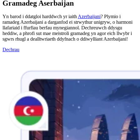
Gramadeg Aserbaijan
Yn barod i ddatgloi harddwch yr iaith
Azerbaijani
? Plymio i
ramadeg Azerbaijani a darganfod ei strwythur unigryw, o harmoni
llafariaid i ffurfiau berfau mynegiannol. Dechreuwch ddysgu
heddiw, a phrofi sut mae meistroli gramadeg yn agor eich llwybr i
sgwrs rhugl a dealltwriaeth ddyfnach o ddiwylliant Azerbaijani!
Dechrau