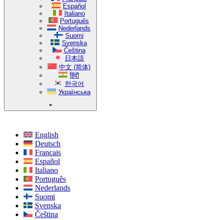
Español
Italiano
Português
Nederlands
Suomi
Svenska
Čeština
日本語
中文 (简体)
हिंदी
한국어
Українська
English
Deutsch
Français
Español
Italiano
Português
Nederlands
Suomi
Svenska
Čeština