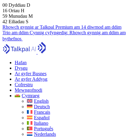
00
Dyddiau
D
16
Oriau
H
59
Munudau
M
41
Eiliadau
S
Rhowch gynnig ar Talkpal Premium am 14 diwrnod am ddim
Trio am ddim
Cynnig cyfyngedig:
Rhowch gynnig am ddim am
bythefnos
Hafan
Dysgu
Ar gyfer Busnes
Ar gyfer Addysg
Cofrestru
Mewngofnodi
Cymraeg
English
Deutsch
Français
Español
Italiano
Português
Nederlands