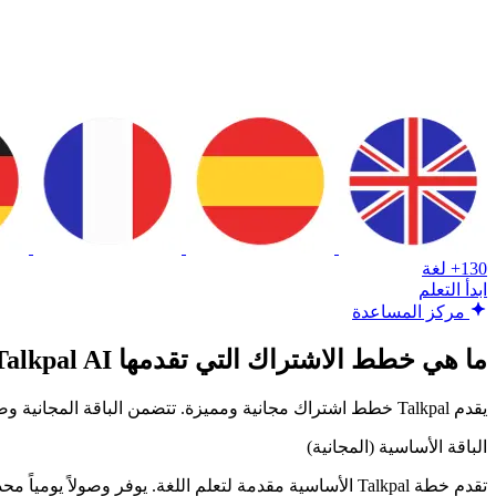
130+ لغة
ابدأ التعلم
مركز المساعدة
ما هي خطط الاشتراك التي تقدمها Talkpal AI؟
يقدم Talkpal خطط اشتراك مجانية ومميزة. تتضمن الباقة المجانية وصولاً محدوداً t، بينما توفر الباقة المميزة وصولاً غير محدود إلى جميع الأوضاع والميزات.
الباقة الأساسية (المجانية)
تقدم خطة Talkpal الأساسية مقدمة لتعلم اللغة. يوفر وصولاً يومياً محدوداً للتطبيق ويمنحك تجربة أساسية لكيفية عمل Talkpal.