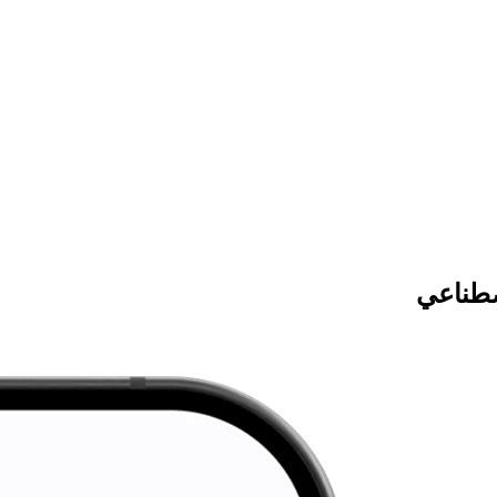
صطناعي