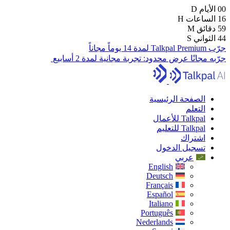
00
الأيام
D
16
الساعات
H
59
دقائق
M
43
الثواني
S
جرّب Talkpal Premium لمدة 14 يوماً مجاناً
جرّبه مجانًا
عرض محدود:
تجربة مجانية لمدة 2 أسابيع
الصفحة الرئيسية
التعلم
Talkpal للأعمال
Talkpal للتعليم
اشتراك
تسجيل الدخول
عربي
English
Deutsch
Français
Español
Italiano
Português
Nederlands