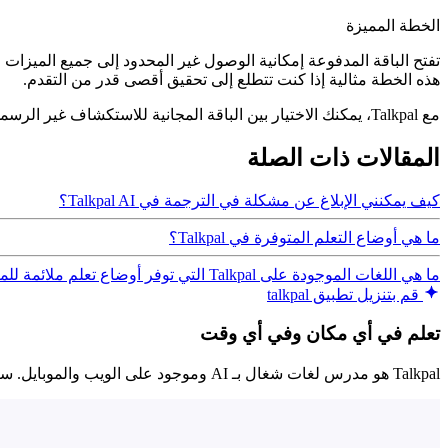
الخطة المميزة
تفتح الباقة المدفوعة إمكانية الوصول غير المحدود إلى جميع الميزات 
هذه الخطة مثالية إذا كنت تتطلع إلى تحقيق أقصى قدر من التقدم.
مع Talkpal، يمكنك الاختيار بين الباقة المجانية للاستكشاف غير الرسمي أو الباقة المميزة لتجربة تعليمية متعمقة. أيًا كان الخيار الذي تختاره، فإن Talkpal على استعداد لدعم رحلتك في تعلم اللغة.
المقالات ذات الصلة
كيف يمكنني الإبلاغ عن مشكلة في الترجمة في Talkpal AI؟
ما هي أوضاع التعلم المتوفرة في Talkpal؟
ما هي اللغات الموجودة على Talkpal التي توفر أوضاع تعلم ملائمة للمبتدئين؟
قم بتنزيل تطبيق talkpal
تعلم في أي مكان وفي أي وقت
Talkpal هو مدرس لغات شغال بـ AI وموجود على الويب والموبايل. سرّع طلاقتك في اللغة، ودردش في مواضيع ممتعة بالكتابة أو الصوت، واستلم رسايل صوتية حقيقية في أي وقت وأي مكان.