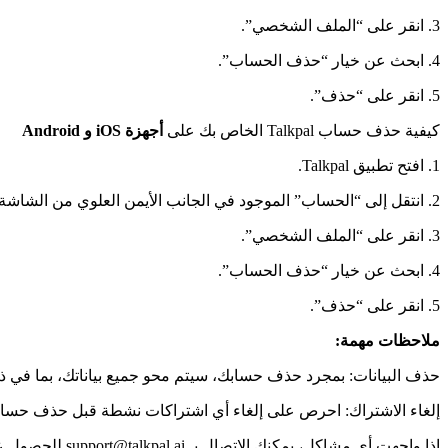
3. انقر على “الملف الشخصي”.
4. ابحث عن خيار “حذف الحساب”.
5. انقر على “حذف”.
كيفية حذف حساب Talkpal الخاص بك على
أجهزة iOS و Android
1. افتح تطبيق Talkpal.
2. انتقل إلى “الحساب” الموجود في الجانب الأيمن العلوي من الشاشة.
3. انقر على “الملف الشخصي”.
4. ابحث عن خيار “حذف الحساب”.
5. انقر على “حذف”.
ملاحظات مهمة:
حذف البيانات: بمجرد حذف حسابك، سيتم محو جميع بياناتك، بما في ذل
إلغاء الاشتراك: احرص على إلغاء أي اشتراكات نشطة قبل حذف حساب
إذا واجهت أي مشاكل، يمكنك الاتصال بـ support@talkpal.ai للحصول على مزيد من المساعدة.