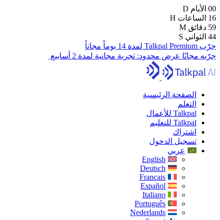
00
الأيام
D
16
الساعات
H
59
دقائق
M
43
الثواني
S
جرّب Talkpal Premium لمدة 14 يوماً مجاناً
جرّبه مجانًا
عرض محدود:
تجربة مجانية لمدة 2 أسابيع
الصفحة الرئيسية
التعلم
Talkpal للأعمال
Talkpal للتعليم
اشتراك
تسجيل الدخول
عربي
English
Deutsch
Français
Español
Italiano
Português
Nederlands