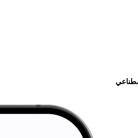
صطناعي