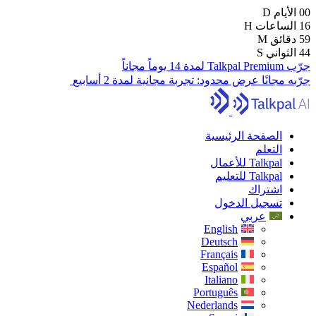
00
الأيام
D
16
الساعات
H
59
دقائق
M
43
الثواني
S
جرّب Talkpal Premium لمدة 14 يوماً مجاناً
جرّبه مجانًا
عرض محدود:
تجربة مجانية لمدة 2 أسابيع
الصفحة الرئيسية
التعلم
Talkpal للأعمال
Talkpal للتعليم
اشتراك
تسجيل الدخول
عربي
English
Deutsch
Français
Español
Italiano
Português
Nederlands