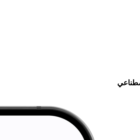
صطناعي