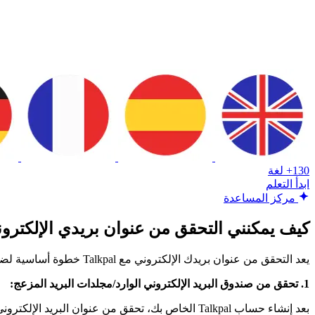
130+ لغة
ابدأ التعلم
مركز المساعدة
كيف يمكنني التحقق من عنوان بريدي الإلكترو
يعد التحقق من عنوان بريدك الإلكتروني مع Talkpal خطوة أساسية لضمان أن حسابك آمن ونشط. إليك كيفية القيام بذلك:
1. تحقق من صندوق البريد الإلكتروني الوارد/مجلدات البريد المزعج:
بعد إنشاء حساب Talkpal الخاص بك، تحقق من عنوان البريد الإلكتروني الذي قدمته أثناء التسجيل. ابحث عن رسالة تحقق بالبريد الإلكتروني من Talkpal.