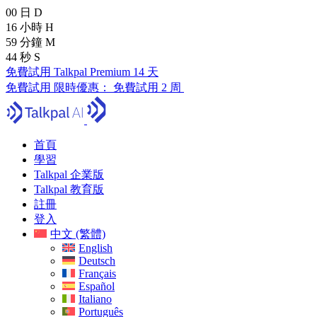
00
日
D
16
小時
H
59
分鐘
M
43
秒
S
免費試用 Talkpal Premium 14 天
免費試用
限時優惠：
免費試用 2 周
首頁
學習
Talkpal 企業版
Talkpal 教育版
註冊
登入
中文 (繁體)
English
Deutsch
Français
Español
Italiano
Português