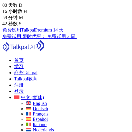
00
天数
D
16
小时数
H
59
分钟
M
41
秒数
S
免费试用TalkpalPremium 14 天
免费试用
限时优惠：
免费试用 2 周
首页
学习
商务Talkpal
Talkpal教育
注册
登录
中文 (简体)
English
Deutsch
Français
Español
Italiano
Nederlands