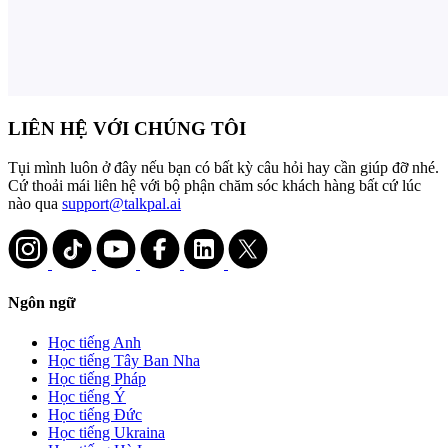
LIÊN HỆ VỚI CHÚNG TÔI
Tụi mình luôn ở đây nếu bạn có bất kỳ câu hỏi hay cần giúp đỡ nhé.
Cứ thoải mái liên hệ với bộ phận chăm sóc khách hàng bất cứ lúc
nào qua
support@talkpal.ai
Ngôn ngữ
Học tiếng Anh
Học tiếng Tây Ban Nha
Học tiếng Pháp
Học tiếng Ý
Học tiếng Đức
Học tiếng Ukraina