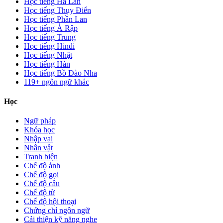
Học tiếng Hà Lan
Học tiếng Thụy Điển
Học tiếng Phần Lan
Học tiếng Ả Rập
Học tiếng Trung
Học tiếng Hindi
Học tiếng Nhật
Học tiếng Hàn
Học tiếng Bồ Đào Nha
119+ ngôn ngữ khác
Học
Ngữ pháp
Khóa học
Nhập vai
Nhân vật
Tranh biện
Chế độ ảnh
Chế độ gọi
Chế độ câu
Chế độ từ
Chế độ hội thoại
Chứng chỉ ngôn ngữ
Cải thiện kỹ năng nghe