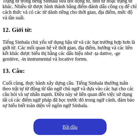
Trạng từ trong tiếng Sinhala sửa đổi động từ, tính từ hoặc trạng từ
khác. Nhiều từ được hình thành bằng điểm đánh dấu công cụ để chỉ
cách thức và có các từ dành riêng cho thời gian, địa điểm, mức độ
và tần suất.
12. Giới từ:
Tiếng Sinhala chủ yếu sử dụng hậu từ và các hạt trường hợp hơn là
giới từ. Các mối quan hệ về thời gian, địa điểm, hướng và các liên
kết khác được biểu thị bằng các dấu hiệu như -ṭa dative, -ge
genitive, -in instrumental và locative forms.
13. Câu:
Cuối cùng, thực hành xây dựng câu. Tiếng Sinhala thường tuân
theo trật tự từ động từ tân ngữ chủ ngữ và dựa vào các hạt cho các
câu hỏi và sự nhấn mạnh. Điều này sẽ liên quan đến việc sử dụng
tất cả các điểm ngữ pháp đã học trước đó trong ngữ cảnh, đảm bảo
sự hiểu biết toàn diện về ngôn ngữ Sinhala.
Bắt đầu