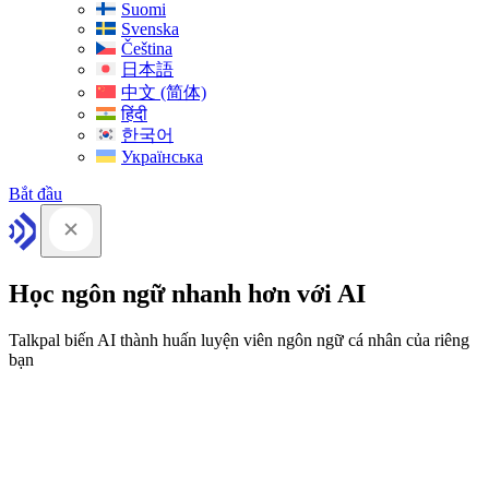
Suomi
Svenska
Čeština
日本語
中文 (简体)
हिंदी
한국어
Українська
Bắt đầu
Học ngôn ngữ nhanh hơn với AI
Talkpal biến AI thành huấn luyện viên ngôn ngữ cá nhân của riêng
bạn