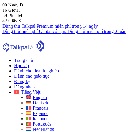
00
Ngày
D
16
Giờ
H
59
Phút
M
41
Giây
S
Dùng thử Talkpal Premium miễn phí trong 14 ngày
Dùng thử miễn phí
Ưu đãi có hạn:
Dùng thử miễn phí trong 2 tuần
Trang chủ
Học tập
Dành cho doanh nghiệp
Dành cho giáo dục
Đăng ký
Đăng nhập
Tiếng Việt
English
Deutsch
Français
Español
Italiano
Português
Nederlands