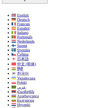
English
Deutsch
Français
Español
Italiano
Português
Nederlands
Suomi
Svenska
Čeština
日本語
中文 (简体)
हिंदी
한국어
Українська
Polski
عربي
Հայերեն
Azərbaycanca
Български
Hrvatski