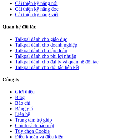
Cải thiện kỹ năng nói
Cải thiện kỹ năng đọc
Cải thiện kỹ năng viết
Quan hệ đối tác
Talkpal dành cho giáo dục
Talkpal dành cho doanh nghiệp
Talkpal dành cho tập đoàn
Talkpal dành cho phi lợi nhuận
Talkpal dành cho đại lý và quan hệ đối tác
Talkpal dành cho đối tác liên kết
Công ty
Giới thiệu
Blog
Báo chí
Bảng giá
Liên hệ
Trung tâm trợ giúp
Chính sách bảo mật
Tùy chọn Cookie
Điều khoản và điều kiện