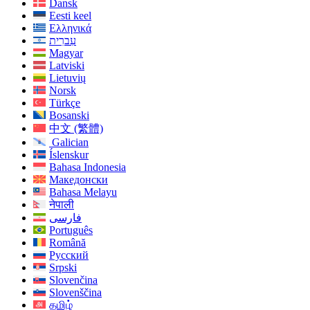
Dansk
Eesti keel
Ελληνικά
עִברִית
Magyar
Latviski
Lietuvių
Norsk
Türkçe
Bosanski
中文 (繁體)
Galician
Íslenskur
Bahasa Indonesia
Македонски
Bahasa Melayu
नेपाली
فارسی
Português
Română
Русский
Srpski
Slovenčina
Slovenščina
தமிழ்