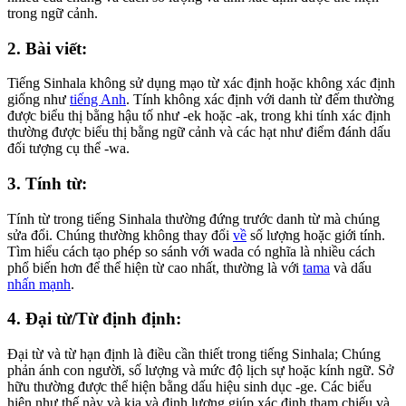
trong ngữ cảnh.
2. Bài viết:
Tiếng Sinhala không sử dụng mạo từ xác định hoặc không xác định
giống như
tiếng Anh
. Tính không xác định với danh từ đếm thường
được biểu thị bằng hậu tố như -ek hoặc -ak, trong khi tính xác định
thường được biểu thị bằng ngữ cảnh và các hạt như điểm đánh dấu
đối tượng cụ thể -wa.
3. Tính từ:
Tính từ trong tiếng Sinhala thường đứng trước danh từ mà chúng
sửa đổi. Chúng thường không thay đổi
về
số lượng hoặc giới tính.
Tìm hiểu cách tạo phép so sánh với wada có nghĩa là nhiều cách
phổ biến hơn để thể hiện từ cao nhất, thường là với
tama
và dấu
nhấn mạnh
.
4. Đại từ/Từ định định:
Đại từ và từ hạn định là điều cần thiết trong tiếng Sinhala; Chúng
phản ánh con người, số lượng và mức độ lịch sự hoặc kính ngữ. Sở
hữu thường được thể hiện bằng dấu hiệu sinh dục -ge. Các biểu
hiện như thế này và kia và định lượng giúp xác định tham chiếu và