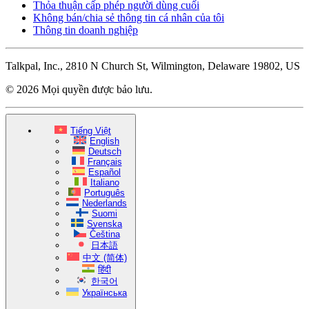
Thỏa thuận cấp phép người dùng cuối
Không bán/chia sẻ thông tin cá nhân của tôi
Thông tin doanh nghiệp
Talkpal, Inc., 2810 N Church St, Wilmington, Delaware 19802, US
© 2026 Mọi quyền được bảo lưu.
Tiếng Việt
English
Deutsch
Français
Español
Italiano
Português
Nederlands
Suomi
Svenska
Čeština
日本語
中文 (简体)
हिंदी
한국어
Українська