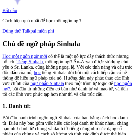
Bắt đầu
Cách hiệu quả nhất để học một ngôn ngữ
Dùng thử Talkpal miễn phí
Chủ đề ngữ pháp Sinhala
Học một ngôn ngữ mới
có thể là một nỗ lực đầy thách thức nhưng
bổ ích.
Tiếng Sinhala
, một ngôn ngữ Ấn-Aryan được sử dụng chủ
yếu ở Sri Lanka, cũng không ngoại lệ. Với các tính năng và cấu trúc
độc đáo của nó,
học
tiếng Sinhala đòi hỏi một cách tiếp cận có hệ
thống để hiểu ngữ pháp của nó. Hướng dẫn này phác thảo các lĩnh
vực chính của
ngữ pháp Sinhala
theo một trình tự logic để
học ngôn
ngữ
, bắt đầu từ những điều cơ bản như danh từ và mạo từ, và tiến
tới các lĩnh vực phức tạp hơn như thì và cấu trúc câu.
1. Danh từ:
Bắt đầu hành trình ngôn ngữ Sinhala của bạn bằng cách học danh
từ. Điều này bao gồm việc hiểu các loại danh từ khác nhau, chẳng
hạn như danh từ chung và danh từ riêng cũng như các dạng số
nhiều của chúng và cách số lượng và tính xác định được thể hiện