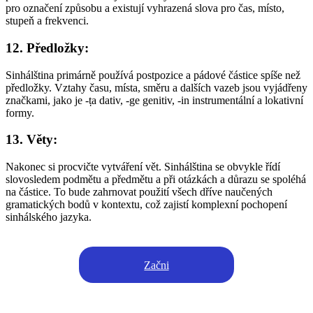
pro označení způsobu a existují vyhrazená slova pro čas, místo,
stupeň a frekvenci.
12. Předložky:
Sinhálština primárně používá postpozice a pádové částice spíše než
předložky. Vztahy času, místa, směru a dalších vazeb jsou vyjádřeny
značkami, jako je -ṭa dativ, -ge genitiv, -in instrumentální a lokativní
formy.
13. Věty:
Nakonec si procvičte vytváření vět. Sinhálština se obvykle řídí
slovosledem podmětu a předmětu a při otázkách a důrazu se spoléhá
na částice. To bude zahrnovat použití všech dříve naučených
gramatických bodů v kontextu, což zajistí komplexní pochopení
sinhálského jazyka.
Začni