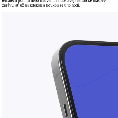
tématech psaním nebo mluvením a dostávej realistické hlasové
zprávy, ať už jsi kdekoli a kdykoli se ti to hodí.