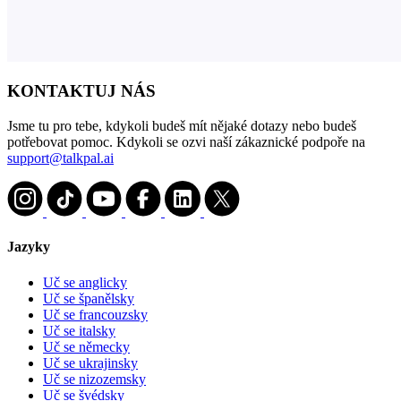
KONTAKTUJ NÁS
Jsme tu pro tebe, kdykoli budeš mít nějaké dotazy nebo budeš
potřebovat pomoc. Kdykoli se ozvi naší zákaznické podpoře na
support@talkpal.ai
Jazyky
Uč se anglicky
Uč se španělsky
Uč se francouzsky
Uč se italsky
Uč se německy
Uč se ukrajinsky
Uč se nizozemsky
Uč se švédsky