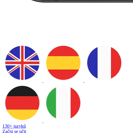
130+ jazyků
Začni se učit