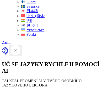
Suomi
Svenska
日本語
中文 (简体)
हिंदी
한국어
Українська
Polski
Začni
UČ SE JAZYKY RYCHLEJI POMOCÍ
AI
TALKPAL PROMĚNÍ AI V TVÉHO OSOBNÍHO
JAZYKOVÉHO LEKTORA