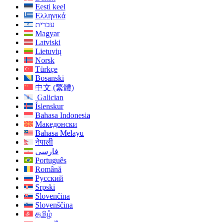
Eesti keel
Ελληνικά
עִברִית
Magyar
Latviski
Lietuvių
Norsk
Türkçe
Bosanski
中文 (繁體)
Galician
Íslenskur
Bahasa Indonesia
Македонски
Bahasa Melayu
नेपाली
فارسی
Português
Română
Русский
Srpski
Slovenčina
Slovenščina
தமிழ்