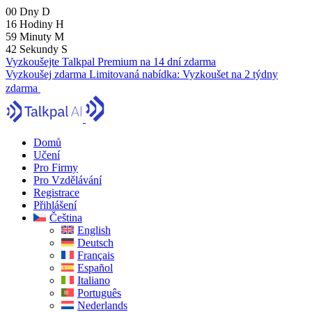
00
Dny
D
16
Hodiny
H
59
Minuty
M
41
Sekundy
S
Vyzkoušejte Talkpal Premium na 14 dní zdarma
Vyzkoušej zdarma
Limitovaná nabídka:
Vyzkoušet na 2 týdny
zdarma
Domů
Učení
Pro Firmy
Pro Vzdělávání
Registrace
Přihlášení
Čeština
English
Deutsch
Français
Español
Italiano
Português
Nederlands