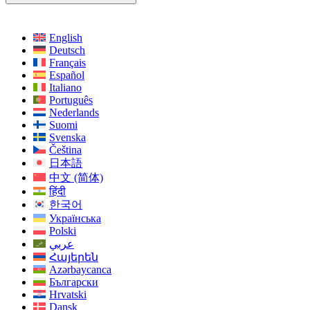
English
Deutsch
Français
Español
Italiano
Português
Nederlands
Suomi
Svenska
Čeština
日本語
中文 (简体)
हिंदी
한국어
Українська
Polski
عربي
Հայերեն
Azərbaycanca
Български
Hrvatski
Dansk