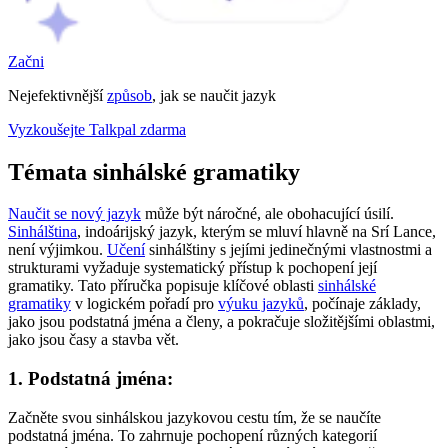
Začni
Nejefektivnější
způsob
, jak se naučit jazyk
Vyzkoušejte Talkpal zdarma
Témata sinhálské gramatiky
Naučit se nový jazyk
může být náročné, ale obohacující úsilí.
Sinhálština
, indoárijský jazyk, kterým se mluví hlavně na Srí Lance,
není výjimkou.
Učení
sinhálštiny s jejími jedinečnými vlastnostmi a
strukturami vyžaduje systematický přístup k pochopení její
gramatiky. Tato příručka popisuje klíčové oblasti
sinhálské
gramatiky
v logickém pořadí pro
výuku jazyků
, počínaje základy,
jako jsou podstatná jména a členy, a pokračuje složitějšími oblastmi,
jako jsou časy a stavba vět.
1. Podstatná jména:
Začněte svou sinhálskou jazykovou cestu tím, že se naučíte
podstatná jména. To zahrnuje pochopení různých kategorií