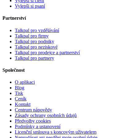
Vylepši si čtení
Vylepši si psaní
Partnerství
Talkpal pro vzdělávání
Talkpal pro firmy
Talkpal pro podniky
Talkpal pro neziskové
Talkpal pro prodejce a partnerství
Talkpal pro partnery
Společnost
O aplikaci
Blog
Tisk
Ceník
Kontakt
Centrum nápovědy
Zásady ochrany osobních údajů
Předvolby cookies
Podmínky a ustanovení
Licenční smlouva s koncovým uživatelem
Neprodávej ani nesdílej moje osobní údaje