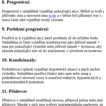
8. Progresivní:
Progresivní v sinhálštině vyjadřuje pokračující akce. Běžně se tvoří s
příčestím -min a slovesem inna
to be
a v běžné řeči přítomný tvar s -
nawa často také vyjadřuje trvalý význam.
9. Perfektní progresivní:
Používá se k vyjádření akcí, které probíhaly až do určitého bodu.
Sinhálština to často vyjadřuje kombinacemi jako příčestí minulé +
inna pro pokračující výsledek nebo příčestí minulé + tiyenawa, aby
ukázala pokračující stav až do současnosti, v závislosti na kontextu.
10. Kondicionály:
Podmiňovací způsob vyjadřuje hypotetické situace a jejich možné
výsledky. Sinhálština používá částice jako nam nebo nang a
podmiňovací slovesné vzory k označení reálných, hypotetických a
kontrafaktuálních podmínek.
11. Příslovce:
Příslovce v sinhálštině modifikují slovesa, přídavná jména nebo jiná
příslovce. Mnohé z nich jsou tvořeny instrumentálním markerem -in