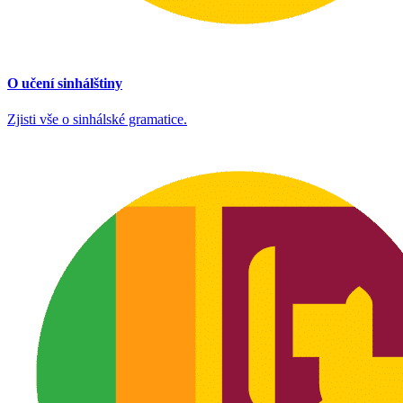
O učení sinhálštiny
Zjisti vše o sinhálské gramatice.