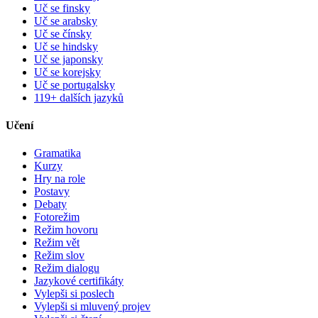
Uč se finsky
Uč se arabsky
Uč se čínsky
Uč se hindsky
Uč se japonsky
Uč se korejsky
Uč se portugalsky
119+ dalších jazyků
Učení
Gramatika
Kurzy
Hry na role
Postavy
Debaty
Fotorežim
Režim hovoru
Režim vět
Režim slov
Režim dialogu
Jazykové certifikáty
Vylepši si poslech
Vylepši si mluvený projev