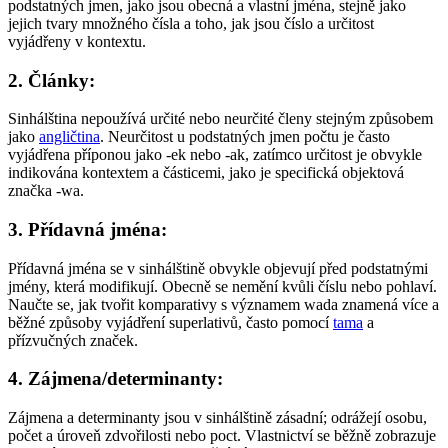
podstatných jmen, jako jsou obecná a vlastní jména, stejně jako
jejich tvary množného čísla a toho, jak jsou číslo a určitost
vyjádřeny v kontextu.
2. Články:
Sinhálština nepoužívá určité nebo neurčité členy stejným způsobem
jako
angličtina
. Neurčitost u podstatných jmen počtu je často
vyjádřena příponou jako -ek nebo -ak, zatímco určitost je obvykle
indikována kontextem a částicemi, jako je specifická objektová
značka -wa.
3. Přídavná jména:
Přídavná jména se v sinhálštině obvykle objevují před podstatnými
jmény, která modifikují. Obecně se nemění kvůli číslu nebo pohlaví.
Naučte se, jak tvořit komparativy s významem wada znamená více a
běžné způsoby vyjádření superlativů, často pomocí
tama
a
přízvučných značek.
4. Zájmena/determinanty:
Zájmena a determinanty jsou v sinhálštině zásadní; odrážejí osobu,
počet a úroveň zdvořilosti nebo poct. Vlastnictví se běžně zobrazuje