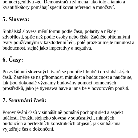
pomocí genitivu -ge. Demonstrační zájmena jako toto a tamto a
kvantifikátory pomáhají specifikovat referenci a množství.
5. Slovesa:
Sinhálská slovesa mění formu podle času, polarity a někdy i
zdvořilosti, spíše než podle osoby nebo čísla. Začněte přítomnými
tvary používanými v každodenní řeči, poté prozkoumejte minulost a
budoucnost, stejně jako imperativy a negativa.
6. Časy:
Po zvládnutí slovesných tvarů se ponořte hlouběji do sinhálských
časů. Zaměřte se na přítomnost, minulost a budoucnost a naučte se,
jak jsou dokonalé významy budovány pomocí pomocných
prostředků, jako je tiyenawa have a inna be v hovorovém použití.
7. Srovnání časů:
Porovnávání časů v sinhálštině pomáhá pochopit sled a aspekt
událostí. Použití stejného slovesa v současných, minulých,
budoucích a perfektních konstrukcích objasní, jak sinhálština
vyjadřuje čas a dokončení.