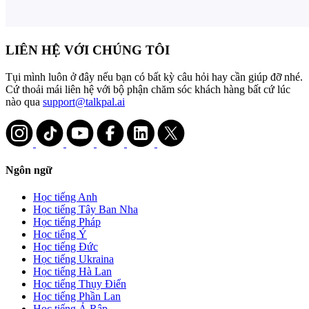
LIÊN HỆ VỚI CHÚNG TÔI
Tụi mình luôn ở đây nếu bạn có bất kỳ câu hỏi hay cần giúp đỡ nhé.
Cứ thoải mái liên hệ với bộ phận chăm sóc khách hàng bất cứ lúc
nào qua
support@talkpal.ai
Ngôn ngữ
Học tiếng Anh
Học tiếng Tây Ban Nha
Học tiếng Pháp
Học tiếng Ý
Học tiếng Đức
Học tiếng Ukraina
Học tiếng Hà Lan
Học tiếng Thụy Điển
Học tiếng Phần Lan
Học tiếng Ả Rập