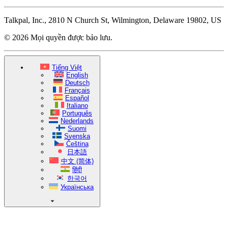
Talkpal, Inc., 2810 N Church St, Wilmington, Delaware 19802, US
© 2026 Mọi quyền được bảo lưu.
Tiếng Việt
English
Deutsch
Français
Español
Italiano
Português
Nederlands
Suomi
Svenska
Čeština
日本語
中文 (简体)
हिंदी
한국어
Українська