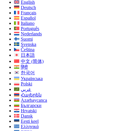
English
Deutsch
Français
Español
Italiano
Português
Nederlands
Suomi
Svenska
Čeština
日本語
中文 (简体)
हिंदी
한국어
Українська
Polski
عربي
Հայերեն
Azərbaycanca
Български
Hrvatski
Dansk
Eesti keel
Ελληνικά