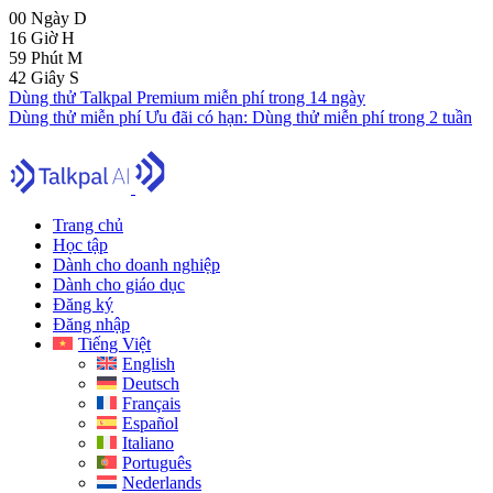
00
Ngày
D
16
Giờ
H
59
Phút
M
41
Giây
S
Dùng thử Talkpal Premium miễn phí trong 14 ngày
Dùng thử miễn phí
Ưu đãi có hạn:
Dùng thử miễn phí trong 2 tuần
Trang chủ
Học tập
Dành cho doanh nghiệp
Dành cho giáo dục
Đăng ký
Đăng nhập
Tiếng Việt
English
Deutsch
Français
Español
Italiano
Português
Nederlands