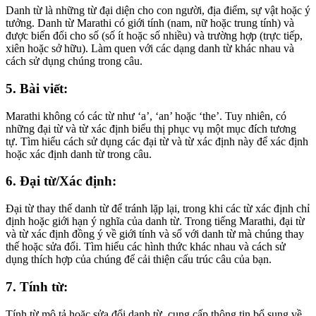
Danh từ là những từ đại diện cho con người, địa điểm, sự vật hoặc ý
tưởng. Danh từ Marathi có giới tính (nam, nữ hoặc trung tính) và
được biến đổi cho số (số ít hoặc số nhiều) và trường hợp (trực tiếp,
xiên hoặc sở hữu). Làm quen với các dạng danh từ khác nhau và
cách sử dụng chúng trong câu.
5. Bài viết:
Marathi không có các từ như ‘a’, ‘an’ hoặc ‘the’. Tuy nhiên, có
những đại từ và từ xác định biểu thị phục vụ một mục đích tương
tự. Tìm hiểu cách sử dụng các đại từ và từ xác định này để xác định
hoặc xác định danh từ trong câu.
6. Đại từ/Xác định:
Đại từ thay thế danh từ để tránh lặp lại, trong khi các từ xác định chỉ
định hoặc giới hạn ý nghĩa của danh từ. Trong tiếng Marathi, đại từ
và từ xác định đồng ý về giới tính và số với danh từ mà chúng thay
thế hoặc sửa đổi. Tìm hiểu các hình thức khác nhau và cách sử
dụng thích hợp của chúng để cải thiện cấu trúc câu của bạn.
7. Tính từ:
Tính từ mô tả hoặc sửa đổi danh từ, cung cấp thông tin bổ sung về