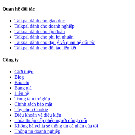
Quan hệ đối tác
Talkpal dành cho giáo dục
Talkpal dành cho doanh nghiệp
Talkpal dành cho tập đoàn
Talkpal dành cho phi lợi nhuận
Talkpal dành cho đại lý và quan hệ đối tác
Talkpal dành cho đối tác liên kết
Công ty
Giới thiệu
Blog
Báo chí
Bảng giá
Liên hệ
Trung tâm trợ giúp
Chính sách bảo mật
Tùy chọn Cookie
Điều khoản và điều kiện
Thỏa thuận cấp phép người dùng cuối
Không bán/chia sẻ thông tin cá nhân của tôi
Thông tin doanh nghiệp