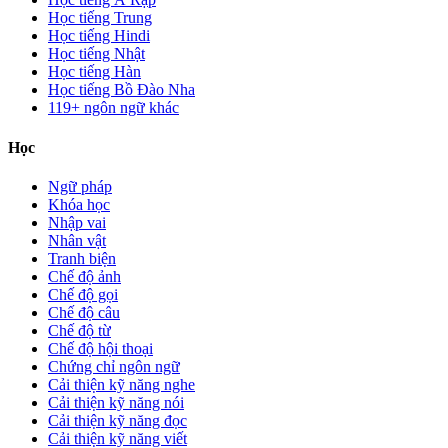
Học tiếng Trung
Học tiếng Hindi
Học tiếng Nhật
Học tiếng Hàn
Học tiếng Bồ Đào Nha
119+ ngôn ngữ khác
Học
Ngữ pháp
Khóa học
Nhập vai
Nhân vật
Tranh biện
Chế độ ảnh
Chế độ gọi
Chế độ câu
Chế độ từ
Chế độ hội thoại
Chứng chỉ ngôn ngữ
Cải thiện kỹ năng nghe
Cải thiện kỹ năng nói
Cải thiện kỹ năng đọc
Cải thiện kỹ năng viết