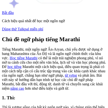
Bắt đầu
Cách hiệu quả nhất để học một ngôn ngữ
Dùng thử Talkpal miễn phí
Chủ đề ngữ pháp tiếng Marathi
Tiếng Marathi, một ngôn ngữ Ấn-Aryan, chủ yếu được sử dụng ở
bang Maharashtra của Ấn Độ và là ngôn ngữ chính thức của khu
vực.
Học tiếng Marathi
có thể là một trải nghiệm phong phú, vì nó
mở ra cánh cửa cho một nền văn hóa, lịch sử và văn học phong phú.
Để
học tiếng
Marathi một cách hiệu quả, điều quan trọng là phải có
một cách tiếp cận có cấu trúc tập trung vào các khía cạnh khác nhau
của ngôn ngữ, chẳng hạn như ngữ pháp,
từ vựng
và phát âm. Bài
viết này sẽ hướng dẫn bạn trình tự học các chủ đề ngữ pháp
Marathi, bắt đầu với thì, động từ, danh từ và chuyển sang các khái
niệm
nâng cao
hơn như điều kiện và giới từ.
1. Thì:
Thì là xương sống của bất kỳ ngôn ngữ nào, vì chúng giúp thể hiện