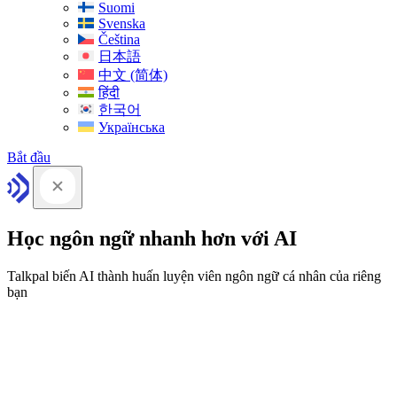
Suomi
Svenska
Čeština
日本語
中文 (简体)
हिंदी
한국어
Українська
Bắt đầu
Học ngôn ngữ nhanh hơn với AI
Talkpal biến AI thành huấn luyện viên ngôn ngữ cá nhân của riêng
bạn