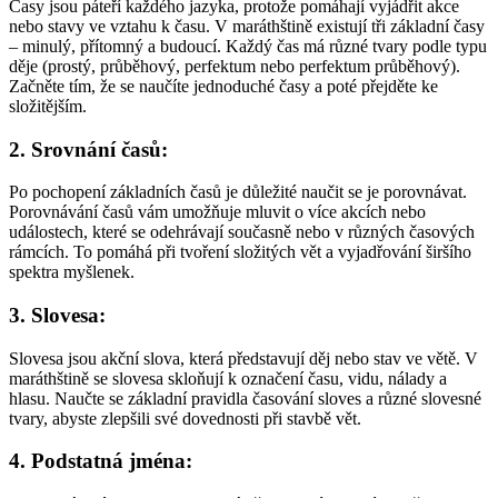
Časy jsou páteří každého jazyka, protože pomáhají vyjádřit akce
nebo stavy ve vztahu k času. V maráthštině existují tři základní časy
– minulý, přítomný a budoucí. Každý čas má různé tvary podle typu
děje (prostý, průběhový, perfektum nebo perfektum průběhový).
Začněte tím, že se naučíte jednoduché časy a poté přejděte ke
složitějším.
2. Srovnání časů:
Po pochopení základních časů je důležité naučit se je porovnávat.
Porovnávání časů vám umožňuje mluvit o více akcích nebo
událostech, které se odehrávají současně nebo v různých časových
rámcích. To pomáhá při tvoření složitých vět a vyjadřování širšího
spektra myšlenek.
3. Slovesa:
Slovesa jsou akční slova, která představují děj nebo stav ve větě. V
maráthštině se slovesa skloňují k označení času, vidu, nálady a
hlasu. Naučte se základní pravidla časování sloves a různé slovesné
tvary, abyste zlepšili své dovednosti při stavbě vět.
4. Podstatná jména: