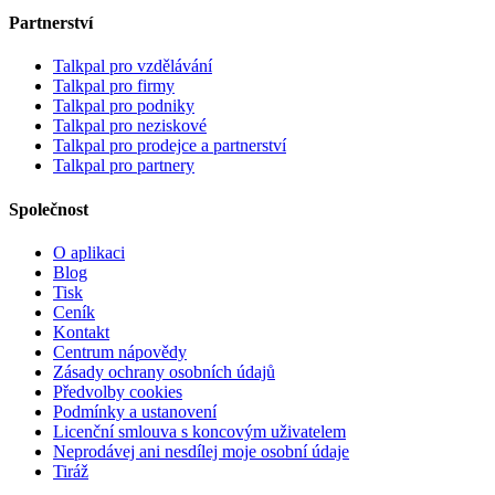
Partnerství
Talkpal pro vzdělávání
Talkpal pro firmy
Talkpal pro podniky
Talkpal pro neziskové
Talkpal pro prodejce a partnerství
Talkpal pro partnery
Společnost
O aplikaci
Blog
Tisk
Ceník
Kontakt
Centrum nápovědy
Zásady ochrany osobních údajů
Předvolby cookies
Podmínky a ustanovení
Licenční smlouva s koncovým uživatelem
Neprodávej ani nesdílej moje osobní údaje
Tiráž