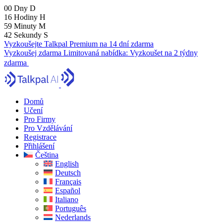
00
Dny
D
16
Hodiny
H
59
Minuty
M
41
Sekundy
S
Vyzkoušejte Talkpal Premium na 14 dní zdarma
Vyzkoušej zdarma
Limitovaná nabídka:
Vyzkoušet na 2 týdny
zdarma
Domů
Učení
Pro Firmy
Pro Vzdělávání
Registrace
Přihlášení
Čeština
English
Deutsch
Français
Español
Italiano
Português
Nederlands