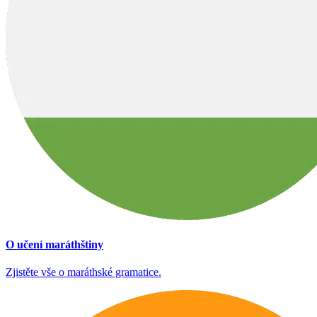
O učení maráthštiny
Zjistěte vše o maráthské gramatice.