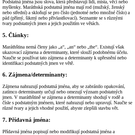
Podstatná jména jsou slova, která představují lidi, místa, věci nebo
myšlenky. Maráthská podstatná jména mají rod (mužský, ženský
nebo střední) a skloňují se pro číslo (jednotné nebo množné číslo) a
pád (přímý, šikmý nebo přivlastňovací). Seznamte se s různými
tvary podstatných jmen a jejich použitím ve větách.
5. Články:
Maráthština nemá členy jako „a“, „an“ nebo „the“. Existují však
ukazovací zájmena a determinanty, které slouží podobnému účelu.
Naučte se používat tato zájmena a determinanty k upřesnění nebo
identifikaci podstatných jmen ve větě.
6. Zájmena/determinanty:
Zájmena nahrazují podstatná jména, aby se zabránilo opakování,
zatímco determinanty určují nebo omezují význam podstatných
jmen. V maráthštině se zájmena a determinanty shodují v rodě a
čísle s podstatným jménem, které nahrazují nebo upravují. Naučte se
různé tvary a jejich vhodné použití, abyste zlepšili stavbu vět.
7. Přídavná jména:
Přídavná jména popisují nebo modifikují podstatná jména a