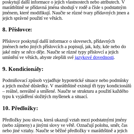
poskytují další informace o jejich vlastnostech nebo atributech. V
maráthštině se přídavná jména shodují v rodě a čísle s podstatným
jménem, které modifikují. Naučte se různé tvary přídavných jmen a
jejich správné použití ve větách.
8. Příslovce:
Příslovce poskytují další informace o slovesech, přídavných
jménech nebo jiných příslovcích a popisují, jak, kdy, kde nebo do
jaké míry se něco děje. Naučte se různé typy příslovcí a jejich
umístění ve větách, abyste zlepšili své
jazykové dovednosti
.
9. Kondicionály:
Podmiňovací způsob vyjadřuje hypotetické situace nebo podmínky
a jejich možné důsledky. V maráthštině existují tři typy kondicionálů
– reálné, nereálné a smíšené. Naučte se strukturu a použití každého
typu k vyjádření složitých myšlenek a situací.
10. Předložky:
Předložky jsou slova, která ukazují vztah mezi podstatnými jmény
(nebo zájmeny) a jinými slovy ve větě. Označují polohu, směr, čas
nebo jiné vztahy. Naučte se běžné předložky v maráthštině a jejich