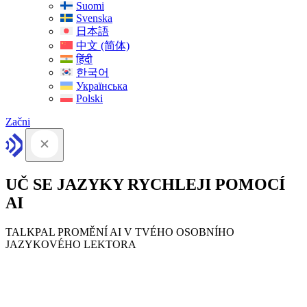
Suomi
Svenska
日本語
中文 (简体)
हिंदी
한국어
Українська
Polski
Začni
UČ SE JAZYKY RYCHLEJI POMOCÍ
AI
TALKPAL PROMĚNÍ AI V TVÉHO OSOBNÍHO
JAZYKOVÉHO LEKTORA