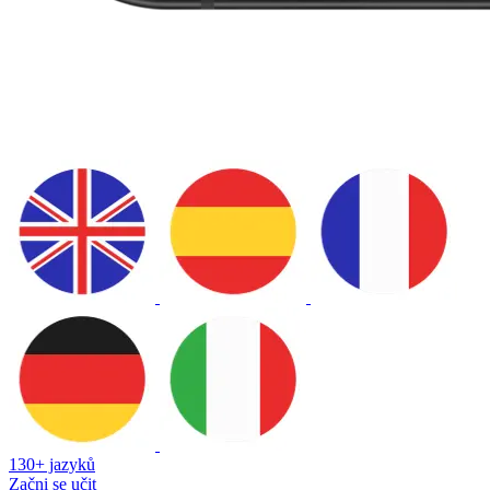
130+ jazyků
Začni se učit