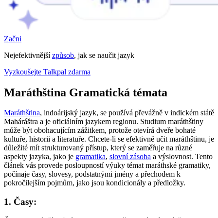
Začni
Nejefektivnější
způsob
, jak se naučit jazyk
Vyzkoušejte Talkpal zdarma
Maráthština Gramatická témata
Maráthština
, indoárijský jazyk, se používá převážně v indickém státě
Maháráštra a je oficiálním jazykem regionu. Studium maráthštiny
může být obohacujícím zážitkem, protože otevírá dveře bohaté
kultuře, historii a literatuře. Chcete-li se efektivně učit maráthštinu, je
důležité mít strukturovaný přístup, který se zaměřuje na různé
aspekty jazyka, jako je
gramatika
,
slovní zásoba
a výslovnost. Tento
článek vás provede posloupností výuky témat maráthské gramatiky,
počínaje časy, slovesy, podstatnými jmény a přechodem k
pokročilejším pojmům, jako jsou kondicionály a předložky.
1. Časy: