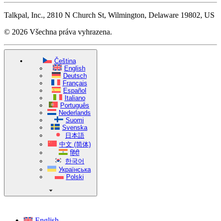
Talkpal, Inc., 2810 N Church St, Wilmington, Delaware 19802, US
© 2026 Všechna práva vyhrazena.
Čeština
English
Deutsch
Français
Español
Italiano
Português
Nederlands
Suomi
Svenska
日本語
中文 (简体)
हिंदी
한국어
Українська
Polski
English