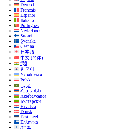
Deutsch
Français
Español
Italiano
Português
Nederlands
Suomi
Svenska
Čeština
日本語
中文 (简体)
हिंदी
한국어
Українська
Polski
عربي
Հայերեն
Azərbaycanca
Български
Hrvatski
Dansk
Eesti keel
Ελληνικά
עִברִית