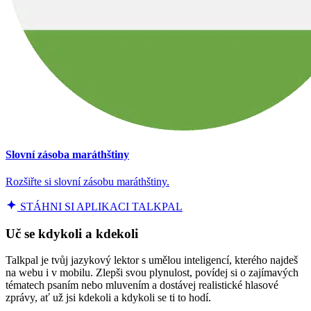
Slovní zásoba maráthštiny
Rozšiřte si slovní zásobu maráthštiny.
STÁHNI SI APLIKACI TALKPAL
Uč se kdykoli a kdekoli
Talkpal je tvůj jazykový lektor s umělou inteligencí, kterého najdeš
na webu i v mobilu. Zlepši svou plynulost, povídej si o zajímavých
tématech psaním nebo mluvením a dostávej realistické hlasové
zprávy, ať už jsi kdekoli a kdykoli se ti to hodí.