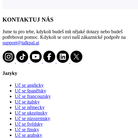
KONTAKTUJ NÁS
Jsme tu pro tebe, kdykoli budeš mít nějaké dotazy nebo budeš
potřebovat pomoc. Kdykoli se ozvi naší zákaznické podpoře na
support@talkpal.ai
Jazyky
Uč se anglicky
Uč se španělsky
Uč se francouzsky
Uč se italsky
Uč se německy
Uč se ukrajinsky
Uč se nizozemsky
Uč se švédsky
Uč se finsky
Uč se arabsky