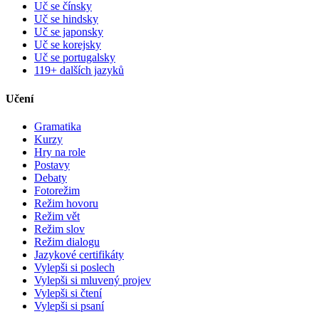
Uč se čínsky
Uč se hindsky
Uč se japonsky
Uč se korejsky
Uč se portugalsky
119+ dalších jazyků
Učení
Gramatika
Kurzy
Hry na role
Postavy
Debaty
Fotorežim
Režim hovoru
Režim vět
Režim slov
Režim dialogu
Jazykové certifikáty
Vylepši si poslech
Vylepši si mluvený projev
Vylepši si čtení
Vylepši si psaní