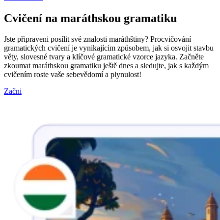
Cvičení na maráthskou gramatiku
Jste připraveni posílit své znalosti maráthštiny? Procvičování
gramatických cvičení je vynikajícím způsobem, jak si osvojit stavbu
věty, slovesné tvary a klíčové gramatické vzorce jazyka. Začněte
zkoumat maráthskou gramatiku ještě dnes a sledujte, jak s každým
cvičením roste vaše sebevědomí a plynulost!
Začni