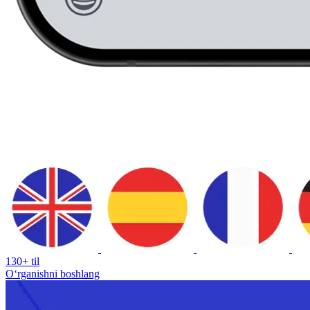
130+ til
Oʻrganishni boshlang