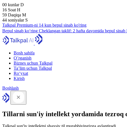
00
kunlar
D
16
Soat
H
59
Daqiqa
M
43
soniyalar
S
Talkpal Premium-ni 14 kun bepul sinab ko'ring
Bepul sinab ko‘ring
Cheklangan taklif:
2 hafta davomida bepul sinab 
Bosh sahifa
O’rganish
Biznes uchun Talkpal
Ta’lim uchun Talkpal
Ro‘yxat
Kirish
Boshlash
Tillarni sun'iy intellekt yordamida tezroq
Talkpal sun'iy intellektni shaxsiy til murabbiyingizga aylantiradi