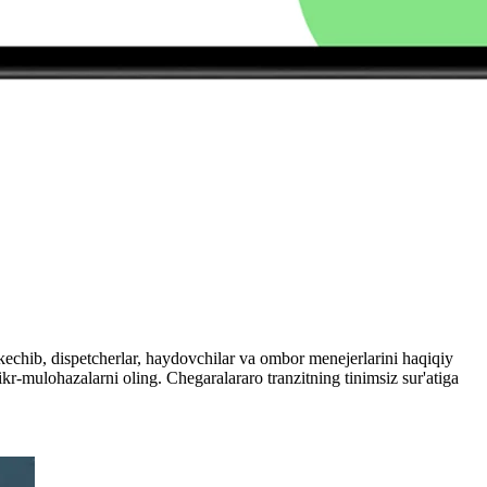
 kechib, dispetcherlar, haydovchilar va ombor menejerlarini haqiqiy
fikr-mulohazalarni oling. Chegaralararo tranzitning tinimsiz sur'atiga