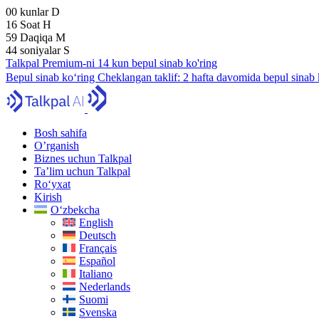
00
kunlar
D
16
Soat
H
59
Daqiqa
M
43
soniyalar
S
Talkpal Premium-ni 14 kun bepul sinab ko'ring
Bepul sinab ko‘ring
Cheklangan taklif:
2 hafta davomida bepul sinab 
Bosh sahifa
O’rganish
Biznes uchun Talkpal
Ta’lim uchun Talkpal
Ro‘yxat
Kirish
O‘zbekcha
English
Deutsch
Français
Español
Italiano
Nederlands
Suomi
Svenska