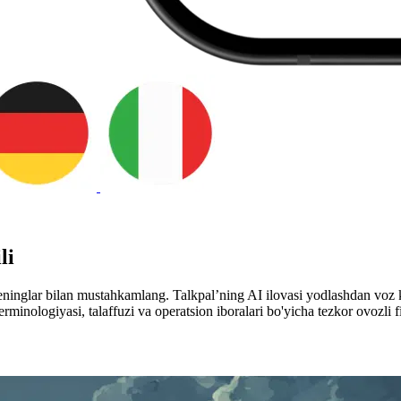
li
 treninglar bilan mustahkamlang. Talkpal’ning AI ilovasi yodlashdan voz
 terminologiyasi, talaffuzi va operatsion iboralari bo'yicha tezkor ovozli 