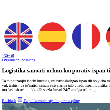
130+ til
Oʻrganishni boshlang
Logistika sanoati uchun korporativ ispan ti
Ta'minot zanjiri ishchi kuchingizni ixtisoslashgan ispan tili bo'yicha
yuk tashish va jo‘natish simulyatsiyalariga jalb qiladi. Ispan logistika
moslashish uchun ikki tilli so'zlashuvni 24/7 amalga oshiring.
Boshlash
Bepul konsultatsiya buyurtma qiling