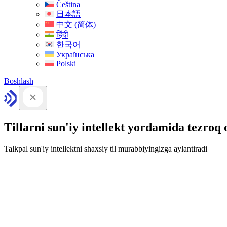
Čeština
日本語
中文 (简体)
हिंदी
한국어
Українська
Polski
Boshlash
Tillarni sun'iy intellekt yordamida tezroq
Talkpal sun'iy intellektni shaxsiy til murabbiyingizga aylantiradi