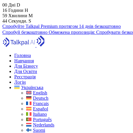
00
Дні
D
16
Години
H
59
Хвилини
M
43
Секунди.
S
Спробуйте Talkpal Premium протягом 14 днів безкоштовно
Спробуй безкоштовно
Обмежена пропозиція:
Спробувати безко
Головна
Навчання
Для Бізнесу
Для Освіти
Реєстрація
Логін
Українська
English
Deutsch
Français
Español
Italiano
Português
Nederlands
Suomi