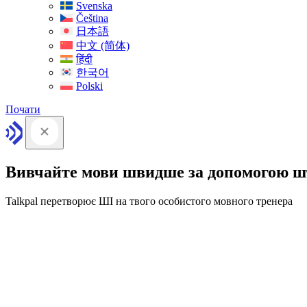
Svenska
Čeština
日本語
中文 (简体)
हिंदी
한국어
Polski
Почати
Вивчайте мови швидше за допомогою ш
Talkpal перетворює ШІ на твого особистого мовного тренера