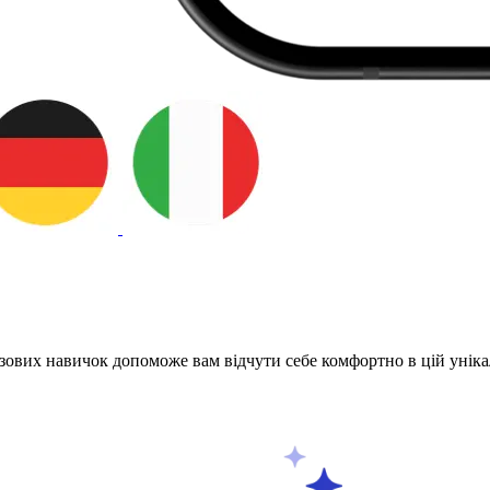
азових навичок допоможе вам відчути себе комфортно в цій уніка