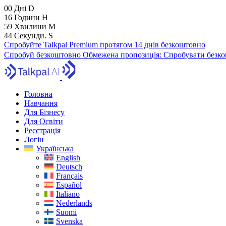
00
Дні
D
16
Години
H
59
Хвилини
M
43
Секунди.
S
Спробуйте Talkpal Premium протягом 14 днів безкоштовно
Спробуй безкоштовно
Обмежена пропозиція:
Спробувати безко
Головна
Навчання
Для Бізнесу
Для Освіти
Реєстрація
Логін
Українська
English
Deutsch
Français
Español
Italiano
Nederlands
Suomi
Svenska