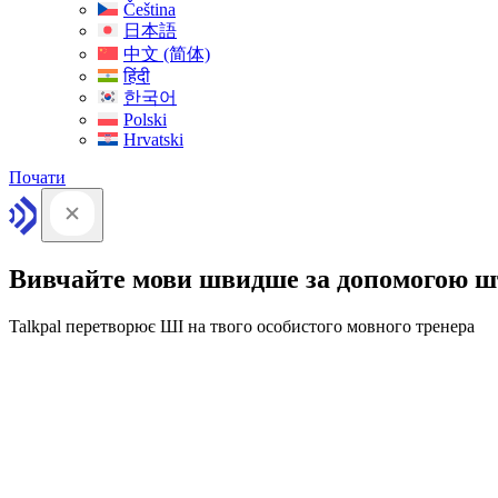
Čeština
日本語
中文 (简体)
हिंदी
한국어
Polski
Hrvatski
Почати
Вивчайте мови швидше за допомогою ш
Talkpal перетворює ШІ на твого особистого мовного тренера