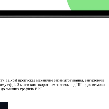
у. Talkpal пропускає механічне запам'ятовування, занурюючи
мому ефірі. З миттєвим зворотним зв'язком від ШІ щодо вимови
 до змінних графіків BPO.