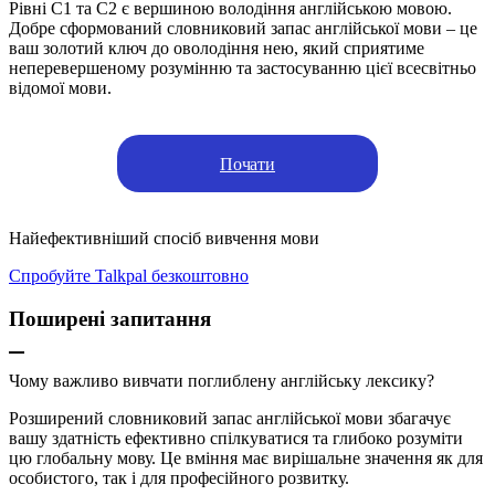
Рівні C1 та C2 є вершиною володіння англійською мовою.
Добре сформований словниковий запас англійської мови – це
ваш золотий ключ до оволодіння нею, який сприятиме
неперевершеному розумінню та застосуванню цієї всесвітньо
відомої мови.
Почати
Найефективніший спосіб вивчення мови
Спробуйте Talkpal безкоштовно
Поширені запитання
Чому важливо вивчати поглиблену англійську лексику?
Розширений словниковий запас англійської мови збагачує
вашу здатність ефективно спілкуватися та глибоко розуміти
цю глобальну мову. Це вміння має вирішальне значення як для
особистого, так і для професійного розвитку.