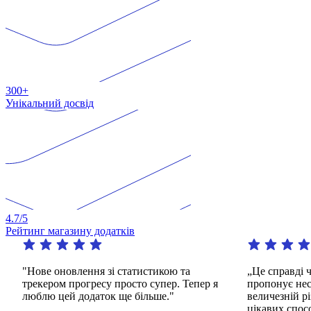
300+
Унікальний досвід
4.7
/5
Рейтинг магазину додатків
"Нове оновлення зі статистикою та
„Це справді чу
трекером прогресу просто супер. Тепер я
пропонує нескі
люблю цей додаток ще більше."
величезній різ
цікавих способі