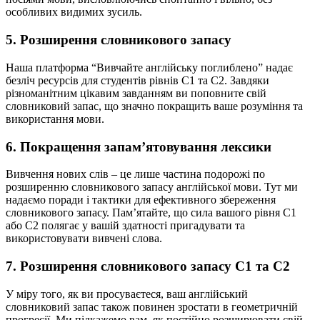
особливих видимих зусиль.
5. Розширення словникового запасу
Наша платформа “Вивчайте англійську поглиблено” надає
безліч ресурсів для студентів рівнів C1 та C2. Завдяки
різноманітним цікавим завданням ви поповните свій
словниковий запас, що значно покращить ваше розуміння та
використання мови.
6. Покращення запам’ятовування лексики
Вивчення нових слів – це лише частина подорожі по
розширенню словникового запасу англійської мови. Тут ми
надаємо поради і тактики для ефективного збереження
словникового запасу. Пам’ятайте, що сила вашого рівня C1
або C2 полягає у вашій здатності пригадувати та
використовувати вивчені слова.
7. Розширення словникового запасу C1 та C2
У міру того, як ви просуваєтеся, ваш англійський
словниковий запас також повинен зростати в геометричній
прогресії. Ми підкажемо вам, як постійно розширювати свій