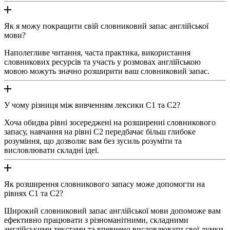
Як я можу покращити свій словниковий запас англійської
мови?
Наполегливе читання, часта практика, використання
словникових ресурсів та участь у розмовах англійською
мовою можуть значно розширити ваш словниковий запас.
У чому різниця між вивченням лексики C1 та C2?
Хоча обидва рівні зосереджені на розширенні словникового
запасу, навчання на рівні С2 передбачає більш глибоке
розуміння, що дозволяє вам без зусиль розуміти та
висловлювати складні ідеї.
Як розширення словникового запасу може допомогти на
рівнях С1 та С2?
Широкий словниковий запас англійської мови допоможе вам
ефективно працювати з різноманітними, складними
англійськими текстами та впевнено висловлювати свої думки