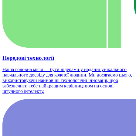
Передові технології
Наша головна місія — бути лідерами у наданні унікального
навчального досвіду для кожної людини. Ми досягаємо цього,
використовуючи найновіші технологічні інновації, щоб
забезпечити тебе найкращим керівництвом на основі
штучного інтелекту.