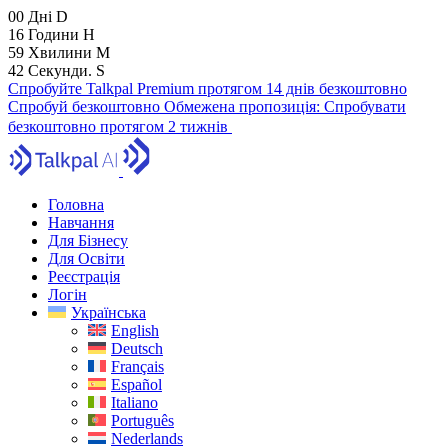
00
Дні
D
16
Години
H
59
Хвилини
M
41
Секунди.
S
Спробуйте Talkpal Premium протягом 14 днів безкоштовно
Спробуй безкоштовно
Обмежена пропозиція:
Спробувати
безкоштовно протягом 2 тижнів
Головна
Навчання
Для Бізнесу
Для Освіти
Реєстрація
Логін
Українська
English
Deutsch
Français
Español
Italiano
Português
Nederlands