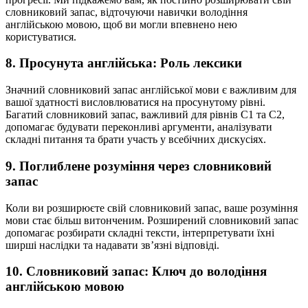
словниковий запас, відточуючи навички володіння
англійською мовою, щоб ви могли впевнено нею
користуватися.
8. Просунута англійська: Роль лексики
Значний словниковий запас англійської мови є важливим для
вашої здатності висловлюватися на просунутому рівні.
Багатий словниковий запас, важливий для рівнів C1 та C2,
допомагає будувати переконливі аргументи, аналізувати
складні питання та брати участь у всебічних дискусіях.
9. Поглиблене розуміння через словниковий
запас
Коли ви розширюєте свій словниковий запас, ваше розуміння
мови стає більш витонченим. Розширений словниковий запас
допомагає розбирати складні тексти, інтерпретувати їхні
ширші наслідки та надавати зв’язні відповіді.
10. Словниковий запас: Ключ до володіння
англійською мовою