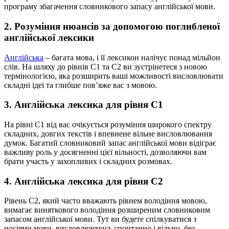
програму збагачення словникового запасу англійської мови.
2. Розуміння нюансів за допомогою поглибленої
англійської лексики
Англійська
– багата мова, і її лексикон налічує понад мільйон
слів. На шляху до рівнів С1 та С2 ви зустрінетеся з новою
термінологією, яка розширить ваші можливості висловлювати
складні ідеї та глибше пов’яже вас з мовою.
3. Англійська лексика для рівня С1
На рівні C1 від вас очікується розуміння широкого спектру
складних, довгих текстів і впевнене вільне висловлювання
думок. Багатий словниковий запас англійської мови відіграє
важливу роль у досягненні цієї вільності, дозволяючи вам
брати участь у захопливих і складних розмовах.
4. Англійська лексика для рівня С2
Рівень С2, який часто вважають рівнем володіння мовою,
вимагає виняткового володіння розширеним словниковим
запасом англійської мови. Тут ви будете спілкуватися з
носіями мови, висловлюючись спонтанно і вільно, без