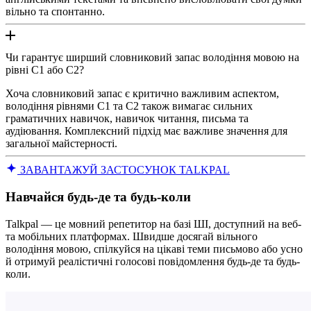
вільно та спонтанно.
Чи гарантує ширший словниковий запас володіння мовою на
рівні C1 або C2?
Хоча словниковий запас є критично важливим аспектом,
володіння рівнями С1 та С2 також вимагає сильних
граматичних навичок, навичок читання, письма та
аудіювання. Комплексний підхід має важливе значення для
загальної майстерності.
ЗАВАНТАЖУЙ ЗАСТОСУНОК TALKPAL
Навчайся будь-де та будь-коли
Talkpal — це мовний репетитор на базі ШІ, доступний на веб-
та мобільних платформах. Швидше досягай вільного
володіння мовою, спілкуйся на цікаві теми письмово або усно
й отримуй реалістичні голосові повідомлення будь-де та будь-
коли.