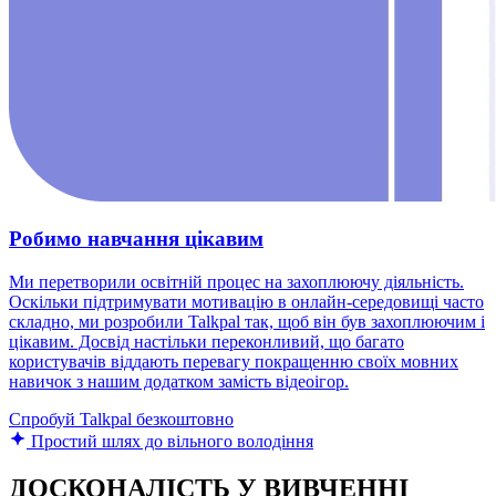
Робимо навчання цікавим
Ми перетворили освітній процес на захоплюючу діяльність.
Оскільки підтримувати мотивацію в онлайн-середовищі часто
складно, ми розробили Talkpal так, щоб він був захоплюючим і
цікавим. Досвід настільки переконливий, що багато
користувачів віддають перевагу покращенню своїх мовних
навичок з нашим додатком замість відеоігор.
Спробуй Talkpal безкоштовно
Простий шлях до вільного володіння
ДОСКОНАЛІСТЬ У ВИВЧЕННІ