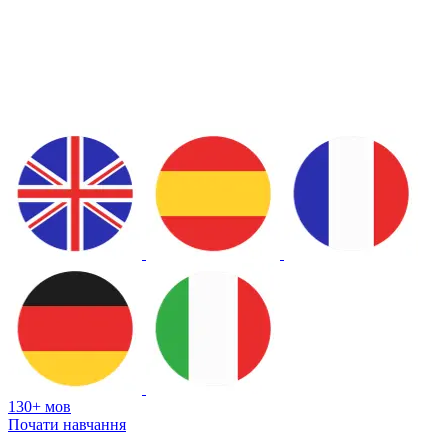
130+ мов
Почати навчання