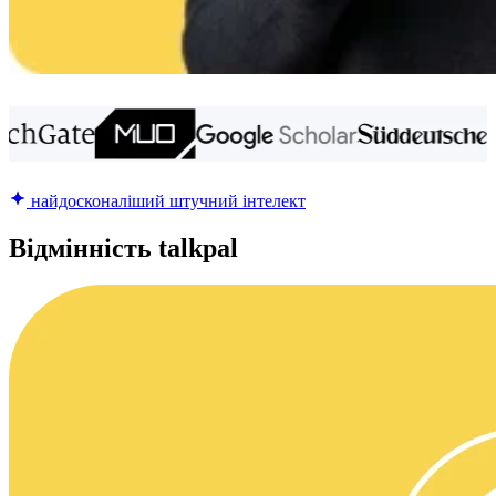
найдосконаліший штучний інтелект
Відмінність talkpal