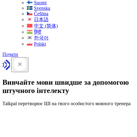
Suomi
Svenska
Čeština
日本語
中文 (简体)
हिंदी
한국어
Polski
Почати
Вивчайте мови швидше за допомогою
штучного інтелекту
Talkpal перетворює ШІ на твого особистого мовного тренера