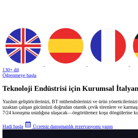
130+ dil
Öğrenmeye başla
Teknoloji Endüstrisi için Kurumsal İtalya
Yazılım geliştiricilerinizi, BT mühendislerinizi ve ürün yöneticileriniz
uzaktan çalışan gücünüzü doğrudan otantik çevik törenlere ve karmaşık s
7/24 konuşma ustalığına ulaşacak—öngörülemez koşu döngülerine k
Hadi başla
Ücretsiz danışmanlık rezervasyonu yapın