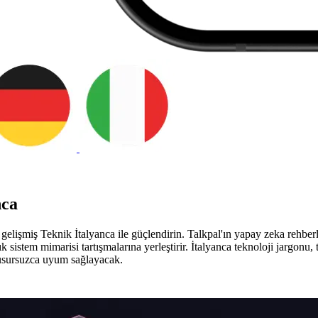
nca
i gelişmiş Teknik İtalyanca ile güçlendirin. Talkpal'ın yapay zeka rehberl
istem mimarisi tartışmalarına yerleştirir. İtalyanca teknoloji jargonu, t
usursuzca uyum sağlayacak.