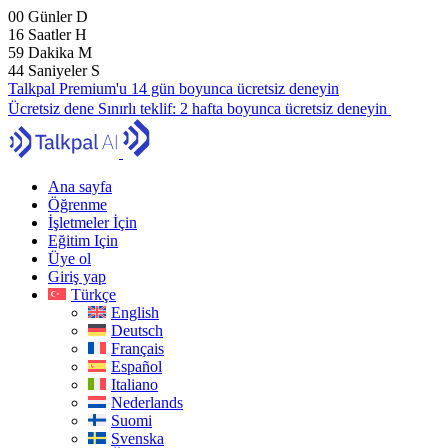
00
Günler
D
16
Saatler
H
59
Dakika
M
43
Saniyeler
S
Talkpal Premium'u 14 gün boyunca ücretsiz deneyin
Ücretsiz dene
Sınırlı teklif:
2 hafta boyunca ücretsiz deneyin
Ana sayfa
Öğrenme
İşletmeler İçin
Eğitim Için
Üye ol
Giriş yap
Türkçe
English
Deutsch
Français
Español
Italiano
Nederlands
Suomi
Svenska