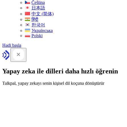
Čeština
日本語
中文 (简体)
हिंदी
한국어
Українська
Polski
Hadi başla
Yapay zeka ile dilleri daha hızlı öğrenin
Talkpal, yapay zekayı senin kişisel dil koçuna dönüştürür