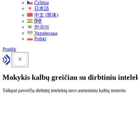
Čeština
日本語
中文 (简体)
हिंदी
한국어
Українська
Polski
Pradėk
Mokykis kalbų greičiau su dirbtiniu intele
Talkpal paverčia dirbtinį intelektą tavo asmeniniu kalbų treneriu