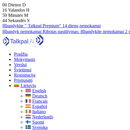
00
Dienos
D
16
Valandos
H
59
Minutės
M
43
Sekundės
S
Išbandykite " Talkpal Premium" 14 dienų nemokamai
Išbandyk nemokamai
Ribotas pasiūlymas:
Išbandykite nemokamai 2 s
Pradžia
Mokymasis
Verslui
Švietimui
Registracija
Prisijungti
Lietuvių
English
Deutsch
Français
Español
Italiano
Nederlands
Suomi
Svenska