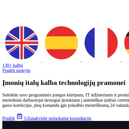
130+ kalbų
Pradėti mokytis
Įmonių italų kalba technologijų pramonei
Suteikite savo programinės įrangos kūrėjams, IT inžinieriams ir produ
nuotoliniai darbuotojai tiesiogiai įtraukiami į autentiškas judrias ce
garso korekcijas, jūsų komanda įgis pokalbio meistriškumą 24 valandas 
Pradėk
Užsisakykite nemokamą konsultaciją