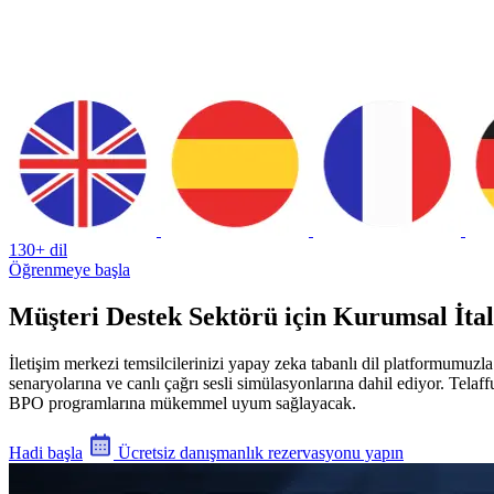
130+ dil
Öğrenmeye başla
Müşteri Destek Sektörü için Kurumsal İta
İletişim merkezi temsilcilerinizi yapay zeka tabanlı dil platformumuzla a
senaryolarına ve canlı çağrı sesli simülasyonlarına dahil ediyor. Tel
BPO programlarına mükemmel uyum sağlayacak.
Hadi başla
Ücretsiz danışmanlık rezervasyonu yapın