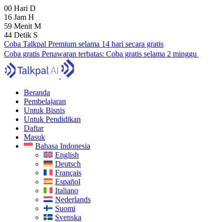
00
Hari
D
16
Jam
H
59
Menit
M
43
Detik
S
Coba Talkpal Premium selama 14 hari secara gratis
Coba gratis
Penawaran terbatas:
Coba gratis selama 2 minggu
Beranda
Pembelajaran
Untuk Bisnis
Untuk Pendidikan
Daftar
Masuk
Bahasa Indonesia
English
Deutsch
Français
Español
Italiano
Nederlands
Suomi
Svenska