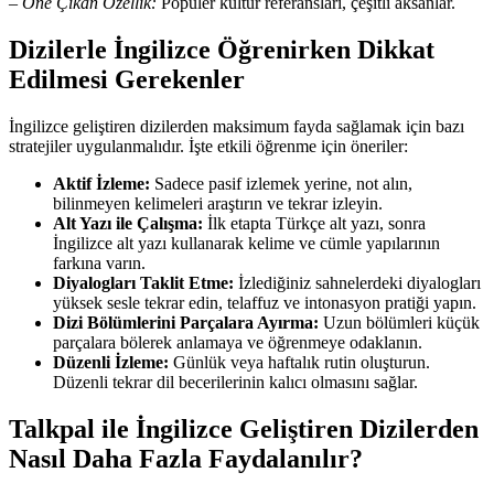
–
Öne Çıkan Özellik:
Popüler kültür referansları, çeşitli aksanlar.
Dizilerle İngilizce Öğrenirken Dikkat
Edilmesi Gerekenler
İngilizce geliştiren dizilerden maksimum fayda sağlamak için bazı
stratejiler uygulanmalıdır. İşte etkili öğrenme için öneriler:
Aktif İzleme:
Sadece pasif izlemek yerine, not alın,
bilinmeyen kelimeleri araştırın ve tekrar izleyin.
Alt Yazı ile Çalışma:
İlk etapta Türkçe alt yazı, sonra
İngilizce alt yazı kullanarak kelime ve cümle yapılarının
farkına varın.
Diyalogları Taklit Etme:
İzlediğiniz sahnelerdeki diyalogları
yüksek sesle tekrar edin, telaffuz ve intonasyon pratiği yapın.
Dizi Bölümlerini Parçalara Ayırma:
Uzun bölümleri küçük
parçalara bölerek anlamaya ve öğrenmeye odaklanın.
Düzenli İzleme:
Günlük veya haftalık rutin oluşturun.
Düzenli tekrar dil becerilerinin kalıcı olmasını sağlar.
Talkpal ile İngilizce Geliştiren Dizilerden
Nasıl Daha Fazla Faydalanılır?