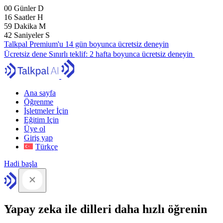
00
Günler
D
16
Saatler
H
59
Dakika
M
41
Saniyeler
S
Talkpal Premium'u 14 gün boyunca ücretsiz deneyin
Ücretsiz dene
Sınırlı teklif:
2 hafta boyunca ücretsiz deneyin
Ana sayfa
Öğrenme
İşletmeler İçin
Eğitim Için
Üye ol
Giriş yap
Türkçe
Hadi başla
Yapay zeka ile dilleri daha hızlı öğrenin