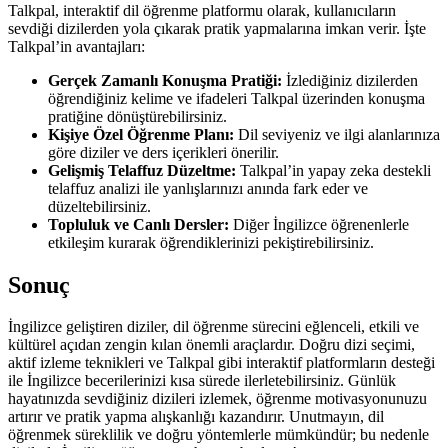
Talkpal, interaktif dil öğrenme platformu olarak, kullanıcıların
sevdiği dizilerden yola çıkarak pratik yapmalarına imkan verir. İşte
Talkpal’in avantajları:
Gerçek Zamanlı Konuşma Pratiği:
İzlediğiniz dizilerden
öğrendiğiniz kelime ve ifadeleri Talkpal üzerinden konuşma
pratiğine dönüştürebilirsiniz.
Kişiye Özel Öğrenme Planı:
Dil seviyeniz ve ilgi alanlarınıza
göre diziler ve ders içerikleri önerilir.
Gelişmiş Telaffuz Düzeltme:
Talkpal’in yapay zeka destekli
telaffuz analizi ile yanlışlarınızı anında fark eder ve
düzeltebilirsiniz.
Topluluk ve Canlı Dersler:
Diğer İngilizce öğrenenlerle
etkileşim kurarak öğrendiklerinizi pekiştirebilirsiniz.
Sonuç
İngilizce geliştiren diziler, dil öğrenme sürecini eğlenceli, etkili ve
kültürel açıdan zengin kılan önemli araçlardır. Doğru dizi seçimi,
aktif izleme teknikleri ve Talkpal gibi interaktif platformların desteği
ile İngilizce becerilerinizi kısa sürede ilerletebilirsiniz. Günlük
hayatınızda sevdiğiniz dizileri izlemek, öğrenme motivasyonunuzu
artırır ve pratik yapma alışkanlığı kazandırır. Unutmayın, dil
öğrenmek süreklilik ve doğru yöntemlerle mümkündür; bu nedenle