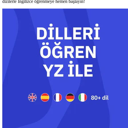
dizilerle İngilizce öğrenmeye hemen başlayın!