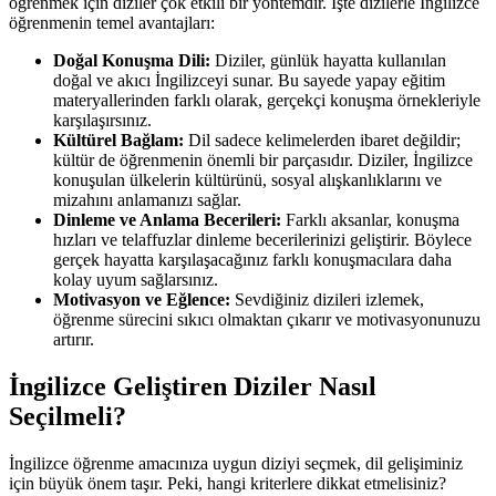
öğrenmek için diziler çok etkili bir yöntemdir. İşte dizilerle İngilizce
öğrenmenin temel avantajları:
Doğal Konuşma Dili:
Diziler, günlük hayatta kullanılan
doğal ve akıcı İngilizceyi sunar. Bu sayede yapay eğitim
materyallerinden farklı olarak, gerçekçi konuşma örnekleriyle
karşılaşırsınız.
Kültürel Bağlam:
Dil sadece kelimelerden ibaret değildir;
kültür de öğrenmenin önemli bir parçasıdır. Diziler, İngilizce
konuşulan ülkelerin kültürünü, sosyal alışkanlıklarını ve
mizahını anlamanızı sağlar.
Dinleme ve Anlama Becerileri:
Farklı aksanlar, konuşma
hızları ve telaffuzlar dinleme becerilerinizi geliştirir. Böylece
gerçek hayatta karşılaşacağınız farklı konuşmacılara daha
kolay uyum sağlarsınız.
Motivasyon ve Eğlence:
Sevdiğiniz dizileri izlemek,
öğrenme sürecini sıkıcı olmaktan çıkarır ve motivasyonunuzu
artırır.
İngilizce Geliştiren Diziler Nasıl
Seçilmeli?
İngilizce öğrenme amacınıza uygun diziyi seçmek, dil gelişiminiz
için büyük önem taşır. Peki, hangi kriterlere dikkat etmelisiniz?