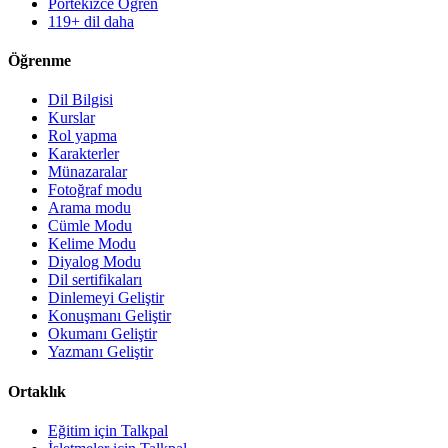
Portekizce Öğren
119+ dil daha
Öğrenme
Dil Bilgisi
Kurslar
Rol yapma
Karakterler
Münazaralar
Fotoğraf modu
Arama modu
Cümle Modu
Kelime Modu
Diyalog Modu
Dil sertifikaları
Dinlemeyi Geliştir
Konuşmanı Geliştir
Okumanı Geliştir
Yazmanı Geliştir
Ortaklık
Eğitim için Talkpal