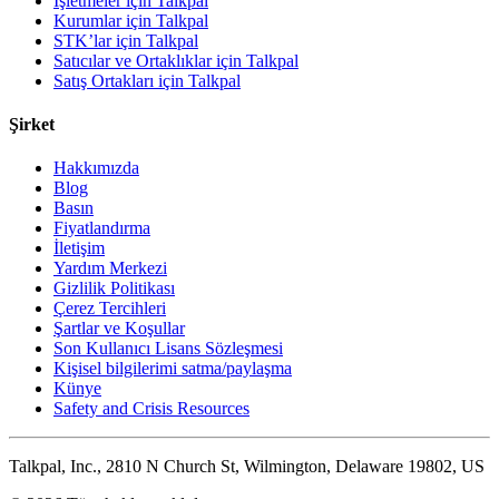
İşletmeler için Talkpal
Kurumlar için Talkpal
STK’lar için Talkpal
Satıcılar ve Ortaklıklar için Talkpal
Satış Ortakları için Talkpal
Şirket
Hakkımızda
Blog
Basın
Fiyatlandırma
İletişim
Yardım Merkezi
Gizlilik Politikası
Çerez Tercihleri
Şartlar ve Koşullar
Son Kullanıcı Lisans Sözleşmesi
Kişisel bilgilerimi satma/paylaşma
Künye
Safety and Crisis Resources
Talkpal, Inc., 2810 N Church St, Wilmington, Delaware 19802, US