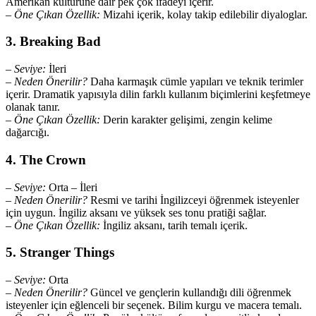
Amerikan kültürüne dair pek çok ifadeyi içerir.
–
Öne Çıkan Özellik:
Mizahi içerik, kolay takip edilebilir diyaloglar.
3. Breaking Bad
–
Seviye:
İleri
–
Neden Önerilir?
Daha karmaşık cümle yapıları ve teknik terimler
içerir. Dramatik yapısıyla dilin farklı kullanım biçimlerini keşfetmeye
olanak tanır.
–
Öne Çıkan Özellik:
Derin karakter gelişimi, zengin kelime
dağarcığı.
4. The Crown
–
Seviye:
Orta – İleri
–
Neden Önerilir?
Resmi ve tarihi İngilizceyi öğrenmek isteyenler
için uygun. İngiliz aksanı ve yüksek ses tonu pratiği sağlar.
–
Öne Çıkan Özellik:
İngiliz aksanı, tarih temalı içerik.
5. Stranger Things
–
Seviye:
Orta
–
Neden Önerilir?
Güncel ve gençlerin kullandığı dili öğrenmek
isteyenler için eğlenceli bir seçenek. Bilim kurgu ve macera temalı.