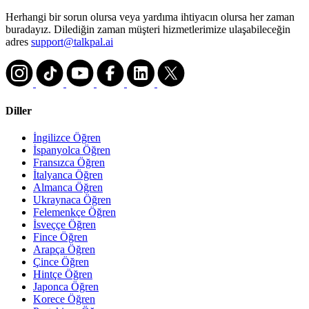
Herhangi bir sorun olursa veya yardıma ihtiyacın olursa her zaman
buradayız. Dilediğin zaman müşteri hizmetlerimize ulaşabileceğin
adres
support@talkpal.ai
Diller
İngilizce Öğren
İspanyolca Öğren
Fransızca Öğren
İtalyanca Öğren
Almanca Öğren
Ukraynaca Öğren
Felemenkçe Öğren
İsveççe Öğren
Fince Öğren
Arapça Öğren
Çince Öğren
Hintçe Öğren
Japonca Öğren
Korece Öğren