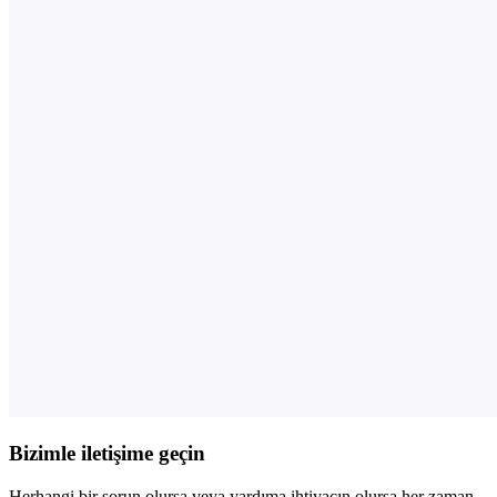
Bizimle iletişime geçin
Herhangi bir sorun olursa veya yardıma ihtiyacın olursa her zaman