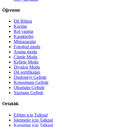
Öğrenme
Dil Bilgisi
Kurslar
Rol yapma
Karakterler
Münazaralar
Fotoğraf modu
Arama modu
Cümle Modu
Kelime Modu
Diyalog Modu
Dil sertifikaları
Dinlemeyi Geliştir
Konuşmanı Geliştir
Okumanı Geliştir
Yazmanı Geliştir
Ortaklık
Eğitim için Talkpal
İşletmeler için Talkpal
Kurumlar için Talkpal