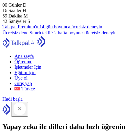
00
Günler
D
16
Saatler
H
59
Dakika
M
42
Saniyeler
S
Talkpal Premium'u 14 gün boyunca ücretsiz deneyin
Ücretsiz dene
Sınırlı teklif:
2 hafta boyunca ücretsiz deneyin
Ana sayfa
Öğrenme
İşletmeler İçin
Eğitim Için
Üye ol
Giriş yap
Türkçe
Hadi başla
Yapay zeka ile dilleri daha hızlı öğrenin