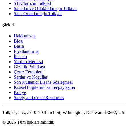
STK’lar için Talkpal
Satıcılar ve Ortaklıklar için Talkpal
Satış Ortakları için Talkpal
Şirket
Hakkımızda
Blog
Basın
Fiyatlandırma
İletişim
Yardım Merkezi
Gizlilik Politikası
Çerez Tercihleri
Şartlar ve Koşullar
Son Kullanıcı Lisans Sözleşmesi
Kişisel bilgilerimi satma/paylaşma
Künye
Safety and Crisis Resources
Talkpal, Inc., 2810 N Church St, Wilmington, Delaware 19802, US
© 2026 Tüm hakları saklıdır.