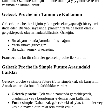
kullanılır. Özellikle konuşma dilinde oldukça yaygındır ve resmi
yazımda da kullanılabilir.
Gelecek Proche’nin Tanımı ve Kullanımı
Gelecek proche, bir kişinin yakın gelecekte yapacağı bir eylemi
ifade eder. Bu yapı sayesinde, planlarınızı ya da kesin olarak
gerçekleşecek olayları anlatabilirsiniz. Örneğin:
Bu akşam arkadaşlarımla buluşacağım.
Yarın sınava gireceğim.
Birazdan yemek yiyeceğim.
Fransızca’da bu tür cümleler gelecek proche ile kurulur.
Gelecek Proche ile Simple Future Arasındaki
Farklar
Gelecek proche ve simple future (futur simple) sık sık karıştırılır.
Ancak aralarında önemli farklılıklar vardır:
Gelecek proche
: Çok yakın zamanda gerçekleşecek,
planlanmış veya kesinleşmiş eylemler için kullanılır.
Futur simple
: Daha uzak gelecekteki olaylar, tahminler veya
kesin olmayan durumlar için tercih edilir.