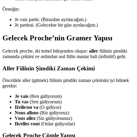
Örneğin:
Je vais partir. (Birazdan ayrılacağım.)
Je partirai. (Gelecekte bir gün ayrılacağım.)
Gelecek Proche’nin Gramer Yapısı
Gelecek proche, iki temel bileşenden oluşur:
aller
fiilinin şimdiki
zamanda çekimi ve ardından asıl fiilin mastar hali (infinitif) gelir.
Aller Fiilinin Şimdiki Zaman Çekimi
Öncelikle aller (gitmek) fiilinin şimdiki zaman çekimini iyi bilmek
gerekir:
Je vais
(Ben gidiyorum)
Tu vas
(Sen gidiyorsun)
Il/elle/on va
(O gidiyor)
Nous allons
(Biz gidiyoruz)
Vous allez
(Siz gidiyorsunuz)
Ils/elles vont
(Onlar gidiyorlar)
Gelecek Proche Cümle Yapısı