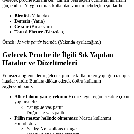
Gelecek proche kullanırken, zaman belirteçleri cümlenin anlamını
güçlendirir. Yaygın olarak kullanılan zaman belirteçleri şunlardır:
Bientôt
(Yakında)
Demain
(Yarın)
Ce soir
(Bu akşam)
Tout à l’heure
(Birazdan)
Örnek:
Je vais partir bientôt.
(Yakında ayrılacağım.)
Gelecek Proche ile İlgili Sık Yapılan
Hatalar ve Düzeltmeleri
Fransızca öğrenenlerin gelecek proche kullanırken yaptığı bazı tipik
hatalar vardır. Bunlara dikkat ederek doğru kullanım
sağlayabilirsiniz.
Aller fiilinin yanlış çekimi:
Her özneye uygun şekilde çekim
yapılmalıdır.
Yanlış: Je vas partir.
Doğru: Je vais partir.
Fiilin mastar halinde olmaması:
Mastar kullanımı
zorunludur.
Yanlış: Nous allons mange.