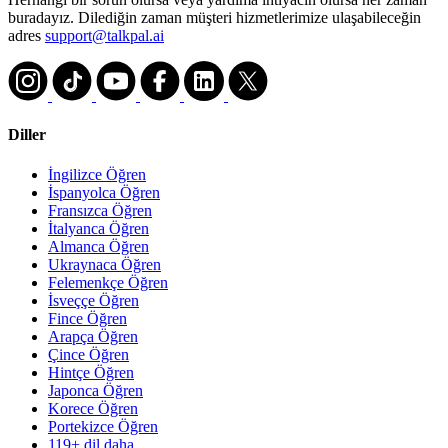
buradayız. Dilediğin zaman müşteri hizmetlerimize ulaşabileceğin
adres
support@talkpal.ai
Diller
İngilizce Öğren
İspanyolca Öğren
Fransızca Öğren
İtalyanca Öğren
Almanca Öğren
Ukraynaca Öğren
Felemenkçe Öğren
İsveççe Öğren
Fince Öğren
Arapça Öğren
Çince Öğren
Hintçe Öğren
Japonca Öğren
Korece Öğren
Portekizce Öğren
119+ dil daha