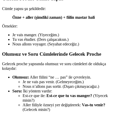
Cümle yapısı şu şekildedir:
Özne + aller (şimdiki zaman) + fiilin mastar hali
Örnekler:
Je vais manger. (Yiyeceğim.)
Tu vas étudier. (Ders çalışacaksın.)
Nous allons voyager. (Seyahat edeceğiz.)
Olumsuz ve Soru Cümlelerinde Gelecek Proche
Gelecek proche yapısında olumsuz ve soru cümleleri de oldukça
kolaydır:
Olumsuz:
Aller fiilini “ne … pas” ile çevreleyin.
Je ne vais pas venir. (Gelmeyeceğim.)
Nous n’allons pas sortir. (Dışarı çıkmayacağız.)
Soru:
İki yöntem vardır:
Est-ce que ile:
Est-ce que tu vas manger?
(Yiyecek
misin?)
Aller fiiliyle özneyi yer değiştirerek:
Vas-tu venir?
(Gelecek misin?)