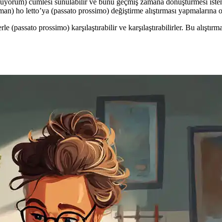
yorum) cümlesi sunulabilir ve bunu geçmiş zamana dönüştürmesi istenebi
an) ho letto’ya (passato prossimo) değiştirme alıştırması yapmalarına o
 (passato prossimo) karşılaştırabilir ve karşılaştırabilirler. Bu alıştırma