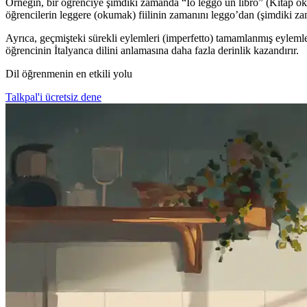
Örneğin, bir öğrenciye şimdiki zamanda “Io leggo un libro” (Kitap oku
öğrencilerin leggere (okumak) fiilinin zamanını leggo’dan (şimdiki zam
Ayrıca, geçmişteki sürekli eylemleri (imperfetto) tamamlanmış eylemlerle
öğrencinin İtalyanca dilini anlamasına daha fazla derinlik kazandırır.
Dil öğrenmenin en etkili yolu
Talkpal'i ücretsiz dene