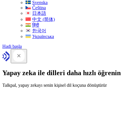
Svenska
Čeština
日本語
中文 (简体)
हिंदी
한국어
Українська
Hadi başla
Yapay zeka ile dilleri daha hızlı öğrenin
Talkpal, yapay zekayı senin kişisel dil koçuna dönüştürür