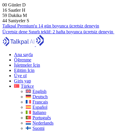
00
Günler
D
16
Saatler
H
59
Dakika
M
43
Saniyeler
S
Talkpal Premium'u 14 gün boyunca ücretsiz deneyin
Ücretsiz dene
Sınırlı teklif:
2 hafta boyunca ücretsiz deneyin
Ana sayfa
Öğrenme
İşletmeler İçin
Eğitim Için
Üye ol
Giriş yap
Türkçe
English
Deutsch
Français
Español
Italiano
Português
Nederlands
Suomi