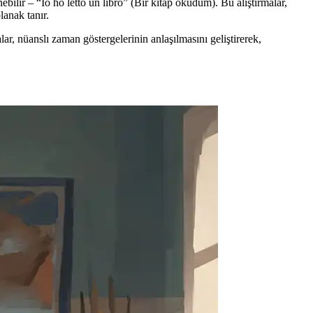
lir – “Io ho letto un libro” (Bir kitap okudum). Bu alıştırmalar,
lanak tanır.
lar, nüanslı zaman göstergelerinin anlaşılmasını geliştirerek,