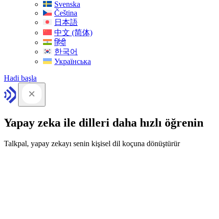
Svenska
Čeština
日本語
中文 (简体)
हिंदी
한국어
Українська
Hadi başla
Yapay zeka ile dilleri daha hızlı öğrenin
Talkpal, yapay zekayı senin kişisel dil koçuna dönüştürür