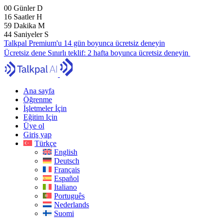
00
Günler
D
16
Saatler
H
59
Dakika
M
43
Saniyeler
S
Talkpal Premium'u 14 gün boyunca ücretsiz deneyin
Ücretsiz dene
Sınırlı teklif:
2 hafta boyunca ücretsiz deneyin
Ana sayfa
Öğrenme
İşletmeler İçin
Eğitim Için
Üye ol
Giriş yap
Türkçe
English
Deutsch
Français
Español
Italiano
Português
Nederlands
Suomi