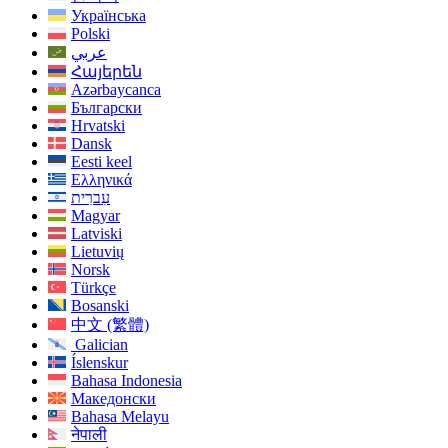
Українська
Polski
عربي
Հայերեն
Azərbaycanca
Български
Hrvatski
Dansk
Eesti keel
Ελληνικά
עִברִית
Magyar
Latviski
Lietuvių
Norsk
Türkçe
Bosanski
中文 (繁體)
Galician
Íslenskur
Bahasa Indonesia
Македонски
Bahasa Melayu
नेपाली