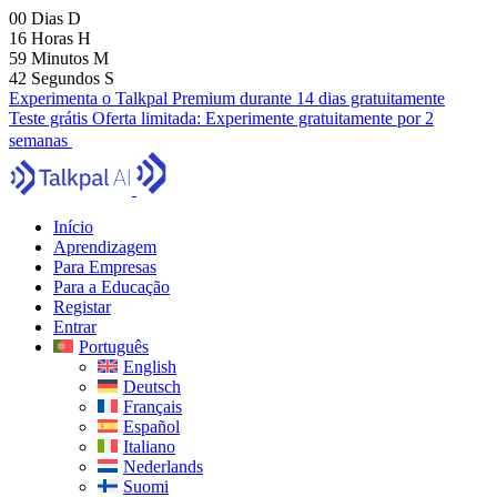
00
Dias
D
16
Horas
H
59
Minutos
M
41
Segundos
S
Experimenta o Talkpal Premium durante 14 dias gratuitamente
Teste grátis
Oferta limitada:
Experimente gratuitamente por 2
semanas
Início
Aprendizagem
Para Empresas
Para a Educação
Registar
Entrar
Português
English
Deutsch
Français
Español
Italiano
Nederlands
Suomi