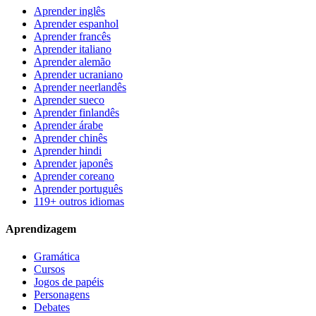
Aprender inglês
Aprender espanhol
Aprender francês
Aprender italiano
Aprender alemão
Aprender ucraniano
Aprender neerlandês
Aprender sueco
Aprender finlandês
Aprender árabe
Aprender chinês
Aprender hindi
Aprender japonês
Aprender coreano
Aprender português
119+ outros idiomas
Aprendizagem
Gramática
Cursos
Jogos de papéis
Personagens
Debates