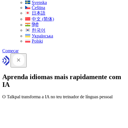
Svenska
Čeština
日本語
中文 (简体)
हिंदी
한국어
Українська
Polski
Começar
Aprenda idiomas mais rapidamente com
IA
O Talkpal transforma a IA no teu treinador de línguas pessoal