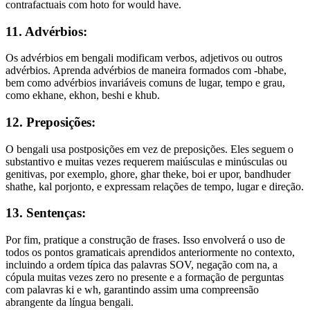
contrafactuais com hoto for would have.
11. Advérbios:
Os advérbios em bengali modificam verbos, adjetivos ou outros
advérbios. Aprenda advérbios de maneira formados com -bhabe,
bem como advérbios invariáveis comuns de lugar, tempo e grau,
como ekhane, ekhon, beshi e khub.
12. Preposições:
O bengali usa postposições em vez de preposições. Eles seguem o
substantivo e muitas vezes requerem maiúsculas e minúsculas ou
genitivas, por exemplo, ghore, ghar theke, boi er upor, bandhuder
shathe, kal porjonto, e expressam relações de tempo, lugar e direção.
13. Sentenças:
Por fim, pratique a construção de frases. Isso envolverá o uso de
todos os pontos gramaticais aprendidos anteriormente no contexto,
incluindo a ordem típica das palavras SOV, negação com na, a
cópula muitas vezes zero no presente e a formação de perguntas
com palavras ki e wh, garantindo assim uma compreensão
abrangente da língua bengali.