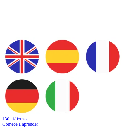
130+ idiomas
Comece a aprender