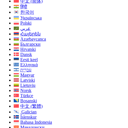
中文 (简体)
हिंदी
한국어
Українська
Polski
عربي
Հայերեն
Azərbaycanca
Български
Hrvatski
Dansk
Eesti keel
Ελληνικά
עִברִית
Magyar
Latviski
Lietuvių
Norsk
Türkçe
Bosanski
中文 (繁體)
Galician
Íslenskur
Bahasa Indonesia
Македонски