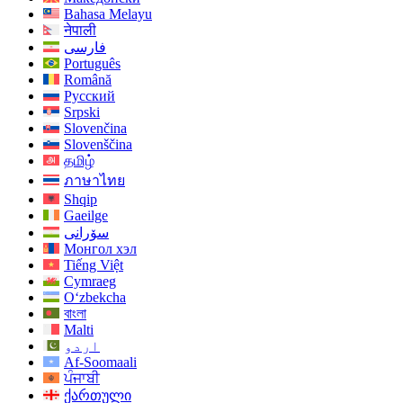
Bahasa Melayu
नेपाली
فارسی
Português
Română
Русский
Srpski
Slovenčina
Slovenščina
தமிழ்
ภาษาไทย
Shqip
Gaeilge
سۆرانی
Монгол хэл
Tiếng Việt
Cymraeg
O‘zbekcha
বাংলা
Malti
اردو
Af-Soomaali
ਪੰਜਾਬੀ
ქართული