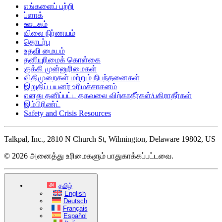
எங்களைப் பற்றி
ப்ளாக்
ஊடகம்
விலை நிர்ணயம்
தொடர்பு
உதவி மையம்
தனியுரிமைக் கொள்கை
குக்கி முன்னுரிமைகள்
விதிமுறைகள் மற்றும் நிபந்தனைகள்
இறுதிப் பயனர் உரிமச்சாசனம்
எனது தனிப்பட்ட தகவலை விற்காதீர்கள்/பகிராதீர்கள்
இம்பிரிண்ட்
Safety and Crisis Resources
Talkpal, Inc., 2810 N Church St, Wilmington, Delaware 19802, US
© 2026 அனைத்து உரிமைகளும் பாதுகாக்கப்பட்டவை.
தமிழ்
English
Deutsch
Français
Español