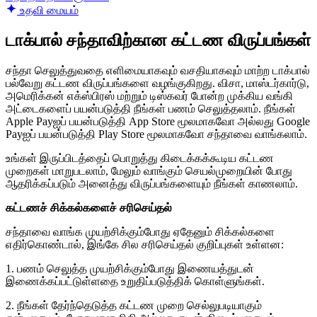
உதவி மையம்
டாக்பால் சந்தாவிற்கான கட்டண விருப்பங்கள்
சந்தா செலுத்துவதை எளிமையாகவும் வசதியாகவும் மாற்ற டாக்பால்
பல்வேறு கட்டண விருப்பங்களை வழங்குகிறது. விசா, மாஸ்டர்கார்டு,
அமெரிக்கன் எக்ஸ்பிரஸ் மற்றும் டிஸ்கவர் போன்ற முக்கிய வங்கி
அட்டைகளைப் பயன்படுத்தி நீங்கள் பணம் செலுத்தலாம். நீங்கள்
Apple Payஐப் பயன்படுத்தி App Store மூலமாகவோ அல்லது Google
Payஐப் பயன்படுத்தி Play Store மூலமாகவோ சந்தாவை வாங்கலாம்.
உங்கள் இருப்பிடத்தைப் பொறுத்து கிடைக்கக்கூடிய கட்டண
முறைகள் மாறுபடலாம், மேலும் வாங்கும் செயல்முறையின் போது
ஆதரிக்கப்படும் அனைத்து விருப்பங்களையும் நீங்கள் காணலாம்.
கட்டணச் சிக்கல்களைச் சரிசெய்தல்
சந்தாவை வாங்க முயற்சிக்கும்போது ஏதேனும் சிக்கல்களை
எதிர்கொண்டால், இங்கே சில சரிசெய்தல் குறிப்புகள் உள்ளன:
1. பணம் செலுத்த முயற்சிக்கும்போது இணையத்துடன்
இணைக்கப்பட்டுள்ளதை உறுதிப்படுத்திக் கொள்ளுங்கள்.
2. நீங்கள் தேர்ந்தெடுத்த கட்டண முறை செல்லுபடியாகும்