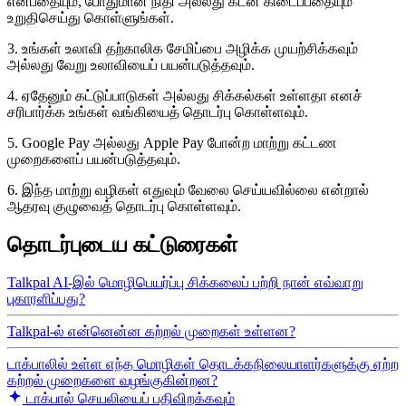
என்பதையும், போதுமான நிதி அல்லது கடன் கிடைப்பதையும்
உறுதிசெய்து கொள்ளுங்கள்.
3. உங்கள் உலாவி தற்காலிக சேமிப்பை அழிக்க முயற்சிக்கவும்
அல்லது வேறு உலாவியைப் பயன்படுத்தவும்.
4. ஏதேனும் கட்டுப்பாடுகள் அல்லது சிக்கல்கள் உள்ளதா எனச்
சரிபார்க்க உங்கள் வங்கியைத் தொடர்பு கொள்ளவும்.
5. Google Pay அல்லது Apple Pay போன்ற மாற்று கட்டண
முறைகளைப் பயன்படுத்தவும்.
6. இந்த மாற்று வழிகள் எதுவும் வேலை செய்யவில்லை என்றால்
ஆதரவு குழுவைத் தொடர்பு கொள்ளவும்.
தொடர்புடைய கட்டுரைகள்
Talkpal AI-இல் மொழிபெயர்ப்பு சிக்கலைப் பற்றி நான் எவ்வாறு
புகாரளிப்பது?
Talkpal-ல் என்னென்ன கற்றல் முறைகள் உள்ளன?
டாக்பாலில் உள்ள எந்த மொழிகள் தொடக்கநிலையாளர்களுக்கு ஏற்ற
கற்றல் முறைகளை வழங்குகின்றன?
டாக்பால் செயலியைப் பதிவிறக்கவும்