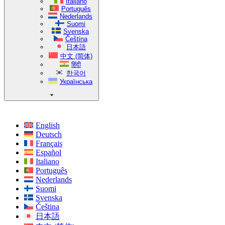
Italiano
Português
Nederlands
Suomi
Svenska
Čeština
日本語
中文 (简体)
हिंदी
한국어
Українська
English
Deutsch
Français
Español
Italiano
Português
Nederlands
Suomi
Svenska
Čeština
日本語