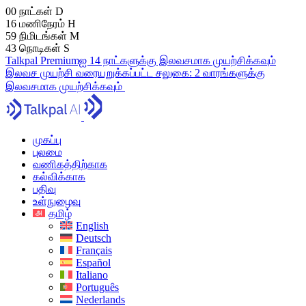
00
நாட்கள்
D
16
மணிநேரம்
H
59
நிமிடங்கள்
M
42
நொடிகள்
S
Talkpal Premiumஐ 14 நாட்களுக்கு இலவசமாக முயற்சிக்கவும்
இலவச முயற்சி
வரையறுக்கப்பட்ட சலுகை:
2 வாரங்களுக்கு
இலவசமாக முயற்சிக்கவும்
முகப்பு
புலமை
வணிகத்திற்காக
கல்விக்காக
பதிவு
உள்நுழைவு
தமிழ்
English
Deutsch
Français
Español
Italiano
Português
Nederlands