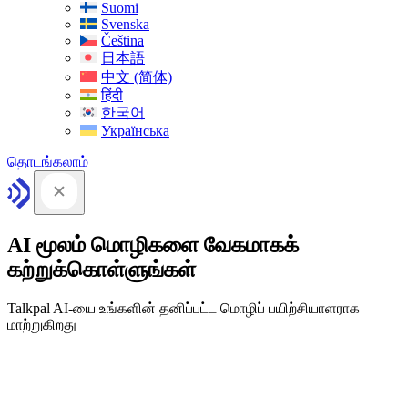
Suomi
Svenska
Čeština
日本語
中文 (简体)
हिंदी
한국어
Українська
தொடங்கலாம்
AI மூலம் மொழிகளை வேகமாகக்
கற்றுக்கொள்ளுங்கள்
Talkpal AI-யை உங்களின் தனிப்பட்ட மொழிப் பயிற்சியாளராக
மாற்றுகிறது