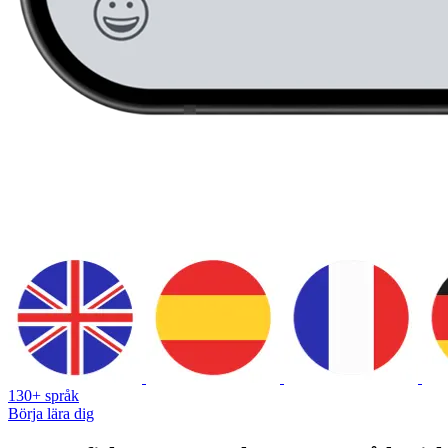
130+ språk
Börja lära dig