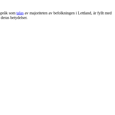
t språk som
talas
av majoriteten av befolkningen i Lettland, är fyllt med
 deras betydelser.