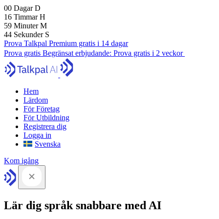
00
Dagar
D
16
Timmar
H
59
Minuter
M
43
Sekunder
S
Prova Talkpal Premium gratis i 14 dagar
Prova gratis
Begränsat erbjudande:
Prova gratis i 2 veckor
Hem
Lärdom
För Företag
För Utbildning
Registrera dig
Logga in
Svenska
Kom igång
Lär dig språk snabbare med AI