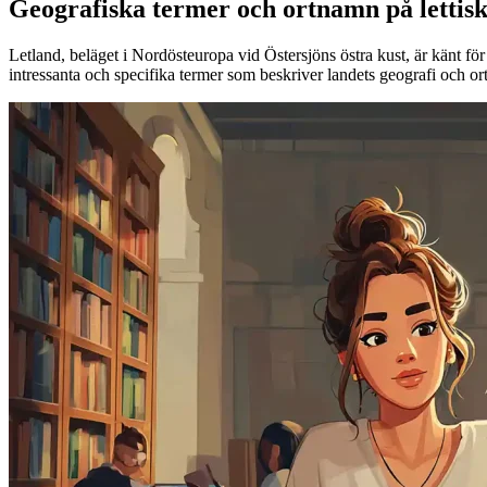
Geografiska termer och ortnamn på lettis
Letland, beläget i Nordösteuropa vid Östersjöns östra kust, är känt fö
intressanta och specifika termer som beskriver landets geografi och or