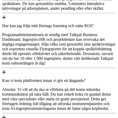
språklärare. De kan genomföra snabba, 5-minuters interaktiva
talövningar på arbetsplatsen, under pendling eller efter skiftet.
Hur kan jag följa mitt företags framsteg och mäta ROI?
Programadministrationen är smidig med Talkpal Business
Dashboard. Ingenjörs-HR och projektledare kan övervaka det
dagliga engagemanget, följa vilka som genomför sina språkövningar
och exportera visuella Flytrapporter för att koppla språkförbättring
direkt till operativ effektivitet och säkerhetsmått. Dessutom, oavsett
om du har 10 eller 1 000 ingenjörer, sköter vårt dedikerade Talkpal-
team onboardingen åt dig!
Kan vi testa plattformen innan vi gör ett åtagande?
Absolut. Vi vill att du ska se effekten på ditt teams tekniska
kommunikation på nära håll. Du kan enkelt boka en guidad demo
med våra specialister eller starta en gratis provperiod. Detta ger
företagets ledning full tillgång att utforska instrumentpanelen och
testa AI-ingenjörssimuleringarna innan de fattar några köpbeslut.