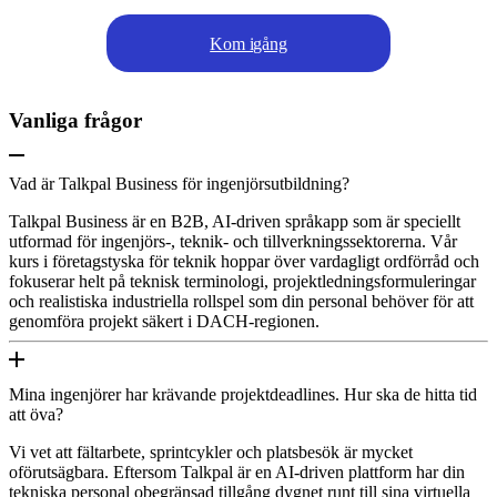
Kom igång
Vanliga frågor
Vad är Talkpal Business för ingenjörsutbildning?
Talkpal Business är en B2B, AI-driven språkapp som är speciellt
utformad för ingenjörs-, teknik- och tillverkningssektorerna. Vår
kurs i företagstyska för teknik hoppar över vardagligt ordförråd och
fokuserar helt på teknisk terminologi, projektledningsformuleringar
och realistiska industriella rollspel som din personal behöver för att
genomföra projekt säkert i DACH-regionen.
Mina ingenjörer har krävande projektdeadlines. Hur ska de hitta tid
att öva?
Vi vet att fältarbete, sprintcykler och platsbesök är mycket
oförutsägbara. Eftersom Talkpal är en AI-driven plattform har din
tekniska personal obegränsad tillgång dygnet runt till sina virtuella