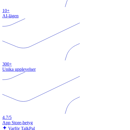
10+
AI-lägen
300+
Unika upplevelser
4.7/5
App Store-betyg
Varför TalkPal