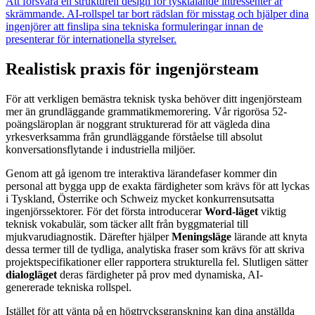
Att försvara en strukturell design för tysktalande intressenter är
skrämmande. AI-rollspel tar bort rädslan för misstag och hjälper dina
ingenjörer att finslipa sina tekniska formuleringar innan de
presenterar för internationella styrelser.
Realistisk praxis för ingenjörsteam
För att verkligen bemästra teknisk tyska behöver ditt ingenjörsteam
mer än grundläggande grammatikmemorering. Vår rigorösa 52-
poängsläroplan är noggrant strukturerad för att vägleda dina
yrkesverksamma från grundläggande förståelse till absolut
konversationsflytande i industriella miljöer.
Genom att gå igenom tre interaktiva lärandefaser kommer din
personal att bygga upp de exakta färdigheter som krävs för att lyckas
i Tyskland, Österrike och Schweiz mycket konkurrensutsatta
ingenjörssektorer. För det första introducerar
Word-läget
viktig
teknisk vokabulär, som täcker allt från byggmaterial till
mjukvarudiagnostik. Därefter hjälper
Meningsläge
lärande att knyta
dessa termer till de tydliga, analytiska fraser som krävs för att skriva
projektspecifikationer eller rapportera strukturella fel. Slutligen sätter
dialogläget
deras färdigheter på prov med dynamiska, AI-
genererade tekniska rollspel.
Istället för att vänta på en högtrycksgranskning kan dina anställda