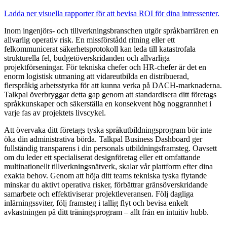
Ladda ner visuella rapporter för att bevisa ROI för dina intressenter.
Inom ingenjörs- och tillverkningsbranschen utgör språkbarriären en
allvarlig operativ risk. En missförstådd ritning eller ett
felkommunicerat säkerhetsprotokoll kan leda till katastrofala
strukturella fel, budgetöverskridanden och allvarliga
projektförseningar. För tekniska chefer och HR-chefer är det en
enorm logistisk utmaning att vidareutbilda en distribuerad,
flerspråkig arbetsstyrka för att kunna verka på DACH-marknaderna.
Talkpal överbryggar detta gap genom att standardisera ditt företags
språkkunskaper och säkerställa en konsekvent hög noggrannhet i
varje fas av projektets livscykel.
Att övervaka ditt företags tyska språkutbildningsprogram bör inte
öka din administrativa börda. Talkpal Business Dashboard ger
fullständig transparens i din personals utbildningsframsteg. Oavsett
om du leder ett specialiserat designföretag eller ett omfattande
multinationellt tillverkningsnätverk, skalar vår plattform efter dina
exakta behov. Genom att höja ditt teams tekniska tyska flytande
minskar du aktivt operativa risker, förbättrar gränsöverskridande
samarbete och effektiviserar projektleveransen. Följ dagliga
inlärningssviter, följ framsteg i tallig flyt och bevisa enkelt
avkastningen på ditt träningsprogram – allt från en intuitiv hubb.