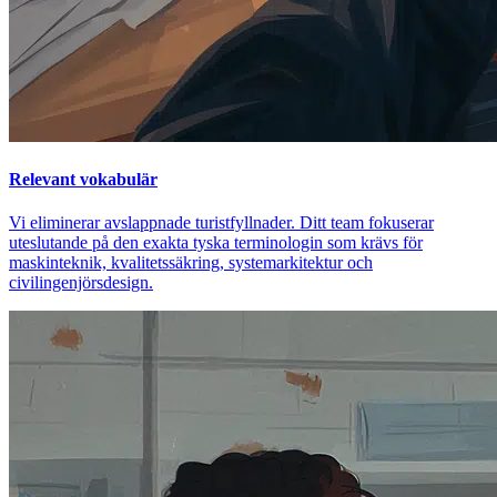
Relevant vokabulär
Vi eliminerar avslappnade turistfyllnader. Ditt team fokuserar
uteslutande på den exakta tyska terminologin som krävs för
maskinteknik, kvalitetssäkring, systemarkitektur och
civilingenjörsdesign.