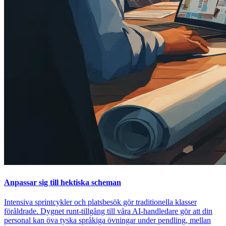
Anpassar sig till hektiska scheman
Intensiva sprintcykler och platsbesök gör traditionella klasser
föråldrade. Dygnet runt-tillgång till våra AI-handledare gör att din
personal kan öva tyska språkiga övningar under pendling, mellan