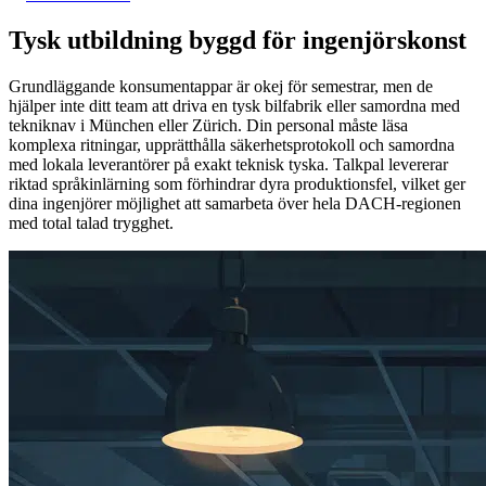
Tysk utbildning byggd för ingenjörskonst
Grundläggande konsumentappar är okej för semestrar, men de
hjälper inte ditt team att driva en tysk bilfabrik eller samordna med
tekniknav i München eller Zürich. Din personal måste läsa
komplexa ritningar, upprätthålla säkerhetsprotokoll och samordna
med lokala leverantörer på exakt teknisk tyska. Talkpal levererar
riktad språkinlärning som förhindrar dyra produktionsfel, vilket ger
dina ingenjörer möjlighet att samarbeta över hela DACH-regionen
med total talad trygghet.