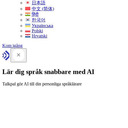
日本語
中文 (简体)
हिंदी
한국어
Українська
Polski
Hrvatski
Kom igång
Lär dig språk snabbare med AI
Talkpal gör AI till din personliga språklärare