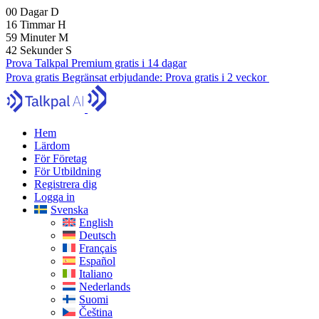
00
Dagar
D
16
Timmar
H
59
Minuter
M
41
Sekunder
S
Prova Talkpal Premium gratis i 14 dagar
Prova gratis
Begränsat erbjudande:
Prova gratis i 2 veckor
Hem
Lärdom
För Företag
För Utbildning
Registrera dig
Logga in
Svenska
English
Deutsch
Français
Español
Italiano
Nederlands
Suomi
Čeština