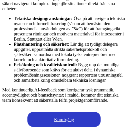
säkert navigera i komplexa ingenjörssituationer direkt från sina
enheter:
Tekniska designgranskningar:
Öva på att navigera tekniska
nyanser och formell frasering (såsom att bemästra den
professionella användningen av ”
Sie
”) för att framgångsrikt
presentera ritningar och motivera materialval för intressenter i
Berlin, Stuttgart eller Wien.
Platshantering och säkerhet:
Lär dig att tydligt delegera
uppgifter, upprätthålla strikta säkerhetsprotokoll och
självsäkert samordna med lokala tyska entreprenörer med
korrekt och auktoritativ formulering.
Felsökning och kvalitetskontroll:
Bygg upp det muntliga
självförtroende som krävs för att aktivt delta i dynamiska
problemlösningssessioner, noggrant rapportera utrustningsfel
och samarbeta kring omedelbara tekniska lösningar.
Med kontinuerlig AI-feedback som korrigerar tysk grammatik,
accenttydlighet och branschsyntax i realtid, kommer ditt tekniska
team konsekvent att säkerställa felfri projektgenomförande.
Kom igång