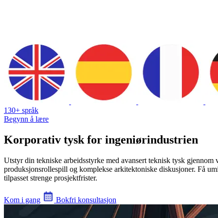
130+ språk
Begynn å lære
Korporativ tysk for ingeniørindustrien
Utstyr din tekniske arbeidsstyrke med avansert teknisk tysk gjennom vå
produksjonsrollespill og komplekse arkitektoniske diskusjoner. Få um
tilpasset strenge prosjektfrister.
Kom i gang
Bokfri konsultasjon