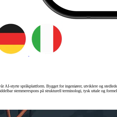
r AI-styrte språkplattform. Bygget for ingeniører, utviklere og stedled
iddelbar stemmerespons på strukturell terminologi, tysk uttale og forme