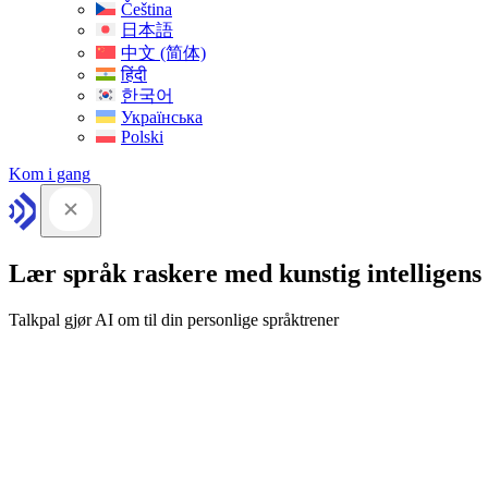
Čeština
日本語
中文 (简体)
हिंदी
한국어
Українська
Polski
Kom i gang
Lær språk raskere med kunstig intelligens
Talkpal gjør AI om til din personlige språktrener