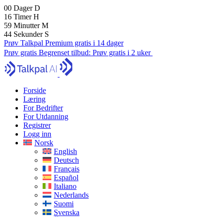
00
Dager
D
16
Timer
H
59
Minutter
M
43
Sekunder
S
Prøv Talkpal Premium gratis i 14 dager
Prøv gratis
Begrenset tilbud:
Prøv gratis i 2 uker
Forside
Læring
For Bedrifter
For Utdanning
Registrer
Logg inn
Norsk
English
Deutsch
Français
Español
Italiano
Nederlands
Suomi
Svenska