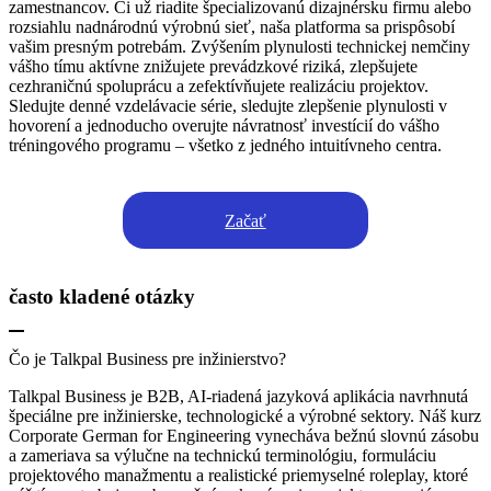
zamestnancov. Či už riadite špecializovanú dizajnérsku firmu alebo
rozsiahlu nadnárodnú výrobnú sieť, naša platforma sa prispôsobí
vašim presným potrebám. Zvýšením plynulosti technickej nemčiny
vášho tímu aktívne znižujete prevádzkové riziká, zlepšujete
cezhraničnú spoluprácu a zefektívňujete realizáciu projektov.
Sledujte denné vzdelávacie série, sledujte zlepšenie plynulosti v
hovorení a jednoducho overujte návratnosť investícií do vášho
tréningového programu – všetko z jedného intuitívneho centra.
Začať
často kladené otázky
Čo je Talkpal Business pre inžinierstvo?
Talkpal Business je B2B, AI-riadená jazyková aplikácia navrhnutá
špeciálne pre inžinierske, technologické a výrobné sektory. Náš kurz
Corporate German for Engineering vynecháva bežnú slovnú zásobu
a zameriava sa výlučne na technickú terminológiu, formuláciu
projektového manažmentu a realistické priemyselné roleplay, ktoré