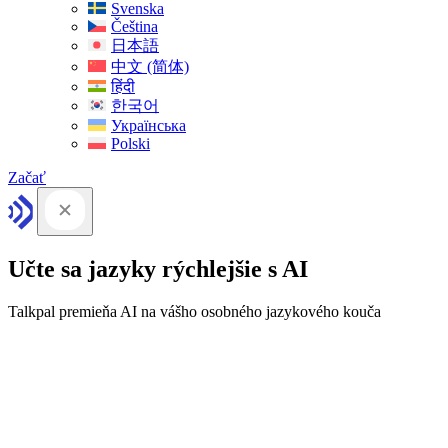
Svenska
Čeština
日本語
中文 (简体)
हिंदी
한국어
Українська
Polski
Začať
Učte sa jazyky rýchlejšie s AI
Talkpal premieňa AI na vášho osobného jazykového kouča