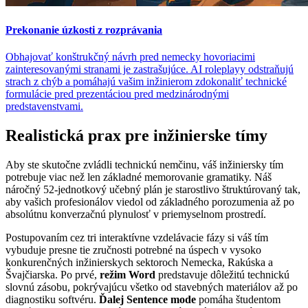
Prekonanie úzkosti z rozprávania
Obhajovať konštrukčný návrh pred nemecky hovoriacimi
zainteresovanými stranami je zastrašujúce. AI roleplayy odstraňujú
strach z chýb a pomáhajú vašim inžinierom zdokonaliť technické
formulácie pred prezentáciou pred medzinárodnými
predstavenstvami.
Realistická prax pre inžinierske tímy
Aby ste skutočne zvládli technickú nemčinu, váš inžiniersky tím
potrebuje viac než len základné memorovanie gramatiky. Náš
náročný 52-jednotkový učebný plán je starostlivo štruktúrovaný tak,
aby vašich profesionálov viedol od základného porozumenia až po
absolútnu konverzačnú plynulosť v priemyselnom prostredí.
Postupovaním cez tri interaktívne vzdelávacie fázy si váš tím
vybuduje presne tie zručnosti potrebné na úspech v vysoko
konkurenčných inžinierskych sektoroch Nemecka, Rakúska a
Švajčiarska. Po prvé,
režim Word
predstavuje dôležitú technickú
slovnú zásobu, pokrývajúcu všetko od stavebných materiálov až po
diagnostiku softvéru.
Ďalej Sentence mode
pomáha študentom