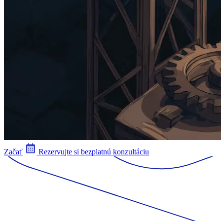
Začať
Rezervujte si bezplatnú konzultáciu