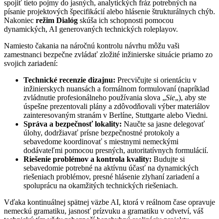
spojiť tieto pojmy do jasných, analytických fráz potrebných na
písanie projektových špecifikácií alebo hlásenie štrukturálnych chýb.
Nakoniec
režim Dialóg
skúša ich schopnosti pomocou
dynamických, AI generovaných technických roleplayov.
Namiesto čakania na náročnú kontrolu návrhu môžu vaši
zamestnanci bezpečne zvládať zložité inžinierske situácie priamo zo
svojich zariadení:
Technické recenzie dizajnu:
Precvičujte si orientáciu v
inžinierskych nuansách a formálnom formulovaní (napríklad
zvládnutie profesionálneho používania slova „
Sie
„), aby ste
úspešne prezentovali plány a zdôvodňovali výber materiálov
zainteresovaným stranám v Berlíne, Stuttgarte alebo Viedni.
Správa a bezpečnosť lokality:
Naučte sa jasne delegovať
úlohy, dodržiavať prísne bezpečnostné protokoly a
sebavedome koordinovať s miestnymi nemeckými
dodávateľmi pomocou presných, autoritatívnych formulácií.
Riešenie problémov a kontrola kvality:
Budujte si
sebavedomie potrebné na aktívnu účasť na dynamických
riešeniach problémov, presné hlásenie zlyhaní zariadení a
spoluprácu na okamžitých technických riešeniach.
Vďaka kontinuálnej spätnej väzbe AI, ktorá v reálnom čase opravuje
nemeckú gramatiku, jasnosť prízvuku a gramatiku v odvetví, váš