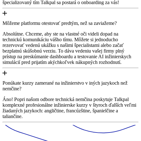
špecializovaný tím Talkpal sa postará o onboarding za vás!
Môžeme platformu otestovať predtým, než sa zaviažeme?
Absolútne. Chceme, aby ste na vlastné oči videli dopad na
technickú komunikáciu vášho tímu. Môžete si jednoducho
rezervovať vedenú ukážku s našimi špecialistami alebo začať
bezplatnú skúšobnú verziu. To dáva vedeniu vašej firmy plný
prístup na preskúmanie dashboardu a testovanie AI inžinierskych
simulácií pred prijatím akýchkoľvek nákupných rozhodnutí.
Ponúkate kurzy zamerané na inžinierstvo v iných jazykoch než
nemčine?
Áno! Popri našom odbore technická nemčina poskytuje Talkpal
komplexné profesionálne inžinierske kurzy v štyroch ďalších veľmi
žiadaných jazykoch: angličtine, francúzštine, španielčine a
taliančine.