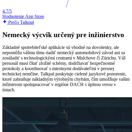
4.7/5
Hodnotenie App Store
Prečo Talkpal
Nemecký výcvik určený pre inžinierstvo
Základné spotrebiteľské aplikácie sú vhodné na dovolenky, ale
nepomôžu vášmu tímu riadiť nemecký automobilový závod ani sa
zosúladiť s technologickými centrami v Mníchove či Zürichu. Váš
personál musí čítať zložité schémy, dodržiavať bezpečnostné
protokoly a koordinovať s miestnymi dodávateľmi v presnej
technickej nemčine. Talkpal poskytuje cielené jazykové ponorenie,
ktoré zabraňuje nákladným výrobným chybám, čím umožňuje vašim
inžinierom spolupracovať v regióne DACH s úplnou verou v
ústach.