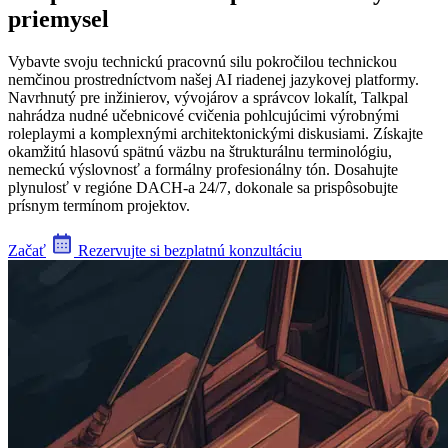
priemysel
Vybavte svoju technickú pracovnú silu pokročilou technickou
nemčinou prostredníctvom našej AI riadenej jazykovej platformy.
Navrhnutý pre inžinierov, vývojárov a správcov lokalít, Talkpal
nahrádza nudné učebnicové cvičenia pohlcujúcimi výrobnými
roleplaymi a komplexnými architektonickými diskusiami. Získajte
okamžitú hlasovú spätnú väzbu na štrukturálnu terminológiu,
nemeckú výslovnosť a formálny profesionálny tón. Dosahujte
plynulosť v regióne DACH-a 24/7, dokonale sa prispôsobujte
prísnym termínom projektov.
Začať
Rezervujte si bezplatnú konzultáciu