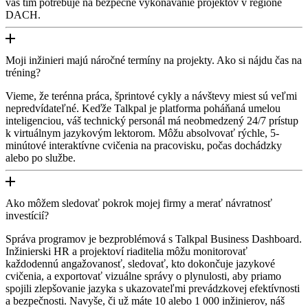
váš tím potrebuje na bezpečné vykonávanie projektov v regióne
DACH.
Moji inžinieri majú náročné termíny na projekty. Ako si nájdu čas na
tréning?
Vieme, že terénna práca, šprintové cykly a návštevy miest sú veľmi
nepredvídateľné. Keďže Talkpal je platforma poháňaná umelou
inteligenciou, váš technický personál má neobmedzený 24/7 prístup
k virtuálnym jazykovým lektorom. Môžu absolvovať rýchle, 5-
minútové interaktívne cvičenia na pracovisku, počas dochádzky
alebo po službe.
Ako môžem sledovať pokrok mojej firmy a merať návratnosť
investícií?
Správa programov je bezproblémová s Talkpal Business Dashboard.
Inžinierski HR a projektoví riaditelia môžu monitorovať
každodennú angažovanosť, sledovať, kto dokončuje jazykové
cvičenia, a exportovať vizuálne správy o plynulosti, aby priamo
spojili zlepšovanie jazyka s ukazovateľmi prevádzkovej efektívnosti
a bezpečnosti. Navyše, či už máte 10 alebo 1 000 inžinierov, náš