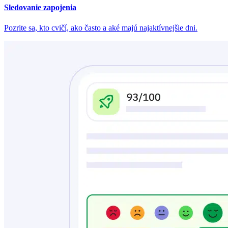
Sledovanie zapojenia
Pozrite sa, kto cvičí, ako často a aké majú najaktívnejšie dni.