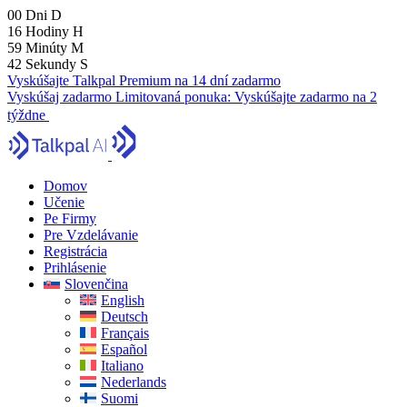
00
Dni
D
16
Hodiny
H
59
Minúty
M
41
Sekundy
S
Vyskúšajte Talkpal Premium na 14 dní zadarmo
Vyskúšaj zadarmo
Limitovaná ponuka:
Vyskúšajte zadarmo na 2
týždne
Domov
Učenie
Pe Firmy
Pre Vzdelávanie
Registrácia
Prihlásenie
Slovenčina
English
Deutsch
Français
Español
Italiano
Nederlands
Suomi