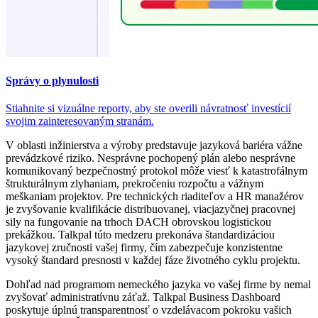
Správy o plynulosti
Stiahnite si vizuálne reporty, aby ste overili návratnosť investícií
svojim zainteresovaným stranám.
V oblasti inžinierstva a výroby predstavuje jazyková bariéra vážne
prevádzkové riziko. Nesprávne pochopený plán alebo nesprávne
komunikovaný bezpečnostný protokol môže viesť k katastrofálnym
štrukturálnym zlyhaniam, prekročeniu rozpočtu a vážnym
meškaniam projektov. Pre technických riaditeľov a HR manažérov
je zvyšovanie kvalifikácie distribuovanej, viacjazyčnej pracovnej
sily na fungovanie na trhoch DACH obrovskou logistickou
prekážkou. Talkpal túto medzeru prekonáva štandardizáciou
jazykovej zručnosti vašej firmy, čím zabezpečuje konzistentne
vysoký štandard presnosti v každej fáze životného cyklu projektu.
Dohľad nad programom nemeckého jazyka vo vašej firme by nemal
zvyšovať administratívnu záťaž. Talkpal Business Dashboard
poskytuje úplnú transparentnosť o vzdelávacom pokroku vašich