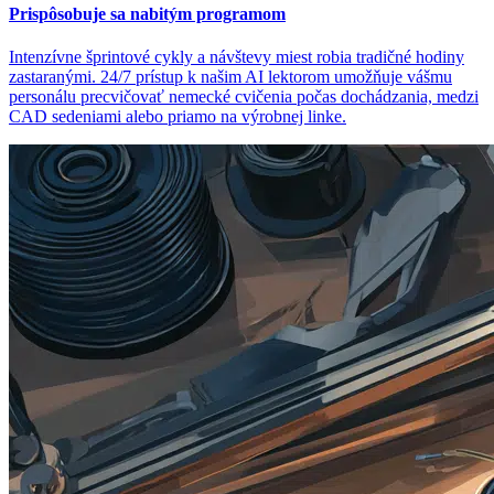
Prispôsobuje sa nabitým programom
Intenzívne šprintové cykly a návštevy miest robia tradičné hodiny
zastaranými. 24/7 prístup k našim AI lektorom umožňuje vášmu
personálu precvičovať nemecké cvičenia počas dochádzania, medzi
CAD sedeniami alebo priamo na výrobnej linke.