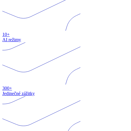
10+
AI režimy
300+
Jedinečné zážitky