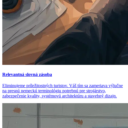
Relevantná slovná zásoba
Eliminujeme príležitostných turistov. Váš tím sa zameriava výlučne
na presnú nemeckú terminológiu potrebnú pre strojárstvo,
zabezpečenie kvality, systémovú architektúru a stavebný dizajn.